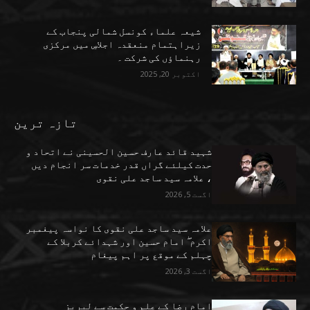
شیعہ علماء کونسل شمالی پنجاب کے
زیراہتمام منعقدہ اجلاسِ میں مرکزی
رہنماؤں کی شرکت ۔
اکتوبر 20, 2025
تازہ ترین
شہید قائد عارف حسین الحسینی نے اتحاد و
حدت کیلئے گراں قدر خدمات سر انجام دیں
، علامہ سید ساجد علی نقوی
اگست 5, 2026
علامہ سید ساجد علی نقوی کا نواسہ پیغمبر
اکرم ۖ امام حسین اور شہدائے کربلا کے
چہلم کے موقع پر اہم پیغام
اگست 3, 2026
امام رضا کے علم و حکمت سے لبریز