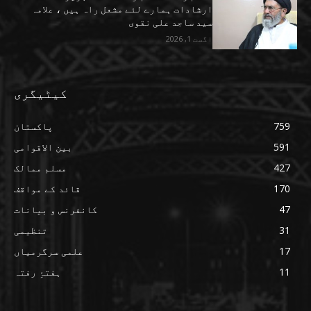
ارشادات ہمارے لئے مشعل راہ ہیں ، علامہ
سید ساجد علی نقوی
اگست 1, 2026
کیٹیگری
759
پاکستان
591
بین الاقوامی
427
مسلم ممالک
170
قائد کے مواقف
47
کانفرنس و بیانات
31
تنظیمی
17
علمی سرگرمیاں
11
ہفتۂِ رفتہ