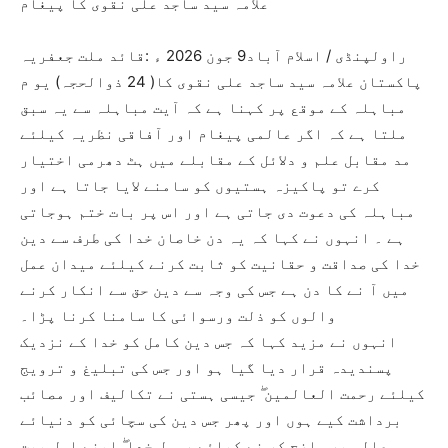
علامہ سید ساجد علی نقوی کا پیغام
راولپنڈی / اسلام آباد9 جون 2026 ء :قائد ملت جعفریہ
پاکستان علامہ سید ساجد علی نقوی کا( 24 ذوالحجہ) یو م
مباہلہ کے موقع پر کہنا ہے کہ آیت مباہلہ سے یہ سبق
ملتا ہے کہ اگر عالمی پیغام اور آفاقی نظریہ کیلئے
مد مقابل علم و دلائل کے مقابلے میں ہٹ دھرمی اختیار
کرے تو پاکیزہ ہستیوں کو سامنے لایا جاتا ہے اور
مباہلہ کی دعوت دی جاتی ہے اور اس پر بات ختم ہوجاتی
ہے ۔ انہوں نے کہا کہ یہ دن خاصان خدا کی طرف سے دین
خدا کی صداقت و حقانیت کو ثابت کرنے کیلئے میدان عمل
میں آ نے کا دن ہے جس کی وجہ سے دین حق سے انکار کرنے
والوں کو ذلت ورسوائی کا سامنا کرنا پڑا۔
انہوں نے مزید کہا کہ جس دین کامل کو خدا کے نزدیک
پسندیدہ قرار دیا گیا ہو اور جس کی تبلیغ و ترویج
کیلئے رحمت العالمین ۖ جیسی ہستی نے تکالیف اور مصائب
برداشت کیے ہوں اور پھر جس دین کی سچائی کو دنیائے
عالم پر واضح کر نے کیلئے رسول خدا ۖ اپنے اہل بیت