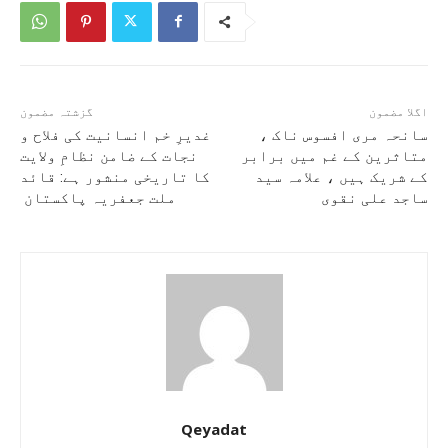
اگلا مضمون
گزشتہ مضمون
سانحہ مری افسوس ناک ،
غدیرِ خم انسانیت کی فلاح و
متاثرین کے غم میں برابر
نجات کے ضامن نظامِ ولایت
کے شریک ہیں ، علامہ سید
کا تاریخی منشور ہے: قائد
ساجد علی نقوی
ملت جعفریہ پاکستان
Qeyadat