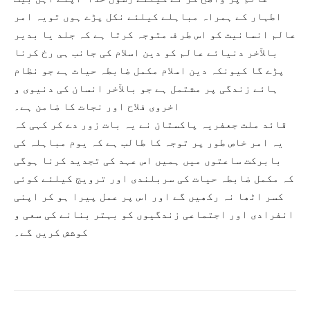
اطہار کے ہمراہ مباہلے کیلئے نکل پڑے ہوں تویہ امر
عالم انسانیت کو اس طر ف متوجہ کرتا ہے کہ جلد یا بدیر
بالآخر دنیائے عالم کو دین اسلام کی جانب ہی رخ کرنا
پڑے گا کیونکہ دین اسلام مکمل ضابطہ حیات ہے جو نظام
ہائے زندگی پر مشتمل ہے جو بالآخر انسان کی دنیوی و
اخروی فلاح اور نجات کا ضامن ہے۔
قائد ملت جعفریہ پاکستان نے یہ بات زور دے کر کہی کہ
یہ امر خاص طور پر توجہ کا طالب ہے کہ یوم مباہلہ کی
بابرکت ساعتوں میں ہمیں اس عہد کی تجدید کرنا ہوگی
کہ مکمل ضابطہ حیات کی سربلندی اور ترویج کیلئے کوئی
کسر اٹھا نہ رکھیں گے اور اس پر عمل پیرا ہو کر اپنی
انفرادی اور اجتماعی زندگیوں کو بہتر بنانے کی سعی و
کوشش کریں گے۔