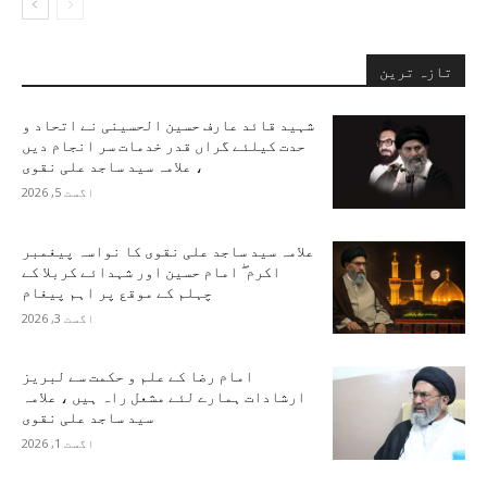
تازہ ترین
شہید قائد عارف حسین الحسینی نے اتحاد و
حدت کیلئے گراں قدر خدمات سر انجام دیں
، علامہ سید ساجد علی نقوی
اگست 5, 2026
علامہ سید ساجد علی نقوی کا نواسہ پیغمبر
اکرم ۖ امام حسین اور شہدائے کربلا کے
چہلم کے موقع پر اہم پیغام
اگست 3, 2026
امام رضا کے علم و حکمت سے لبریز
ارشادات ہمارے لئے مشعل راہ ہیں ، علامہ
سید ساجد علی نقوی
اگست 1, 2026