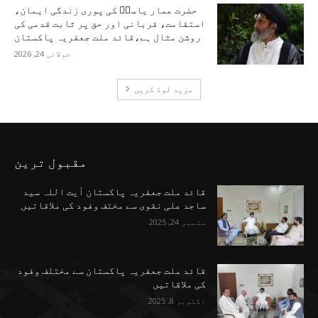
حضرت عمار یاسرؑ کی پوری زندگی ایمان،
استقامت، قربانی اور حق پر ثابت قدمی کی
روشن مثال ہے،قائد ملت جعفریہ پاکستان
جولائی 24, 2026
مزید لوڈ کریں
مقبول ترین
قائد ملت جعفریہ پاکستان آیت اللہ سید
ساجد علی نقوی سے مختف وفود کی ملاقاتیں
ستمبر 24, 2025
قائد ملت جعفریہ پاکستان سے مختلف وفود
کی ملاقاتیں
اکتوبر 8, 2025