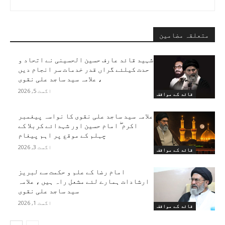
متعلقہ مضامین
شہید قائد عارف حسین الحسینی نے اتحاد و
حدت کیلئے گراں قدر خدمات سر انجام دیں
، علامہ سید ساجد علی نقوی
اگست 5, 2026
قائد کے مواقف
علامہ سید ساجد علی نقوی کا نواسہ پیغمبر
اکرم ۖ امام حسین اور شہدائے کربلا کے
چہلم کے موقع پر اہم پیغام
اگست 3, 2026
قائد کے مواقف
امام رضا کے علم و حکمت سے لبریز
ارشادات ہمارے لئے مشعل راہ ہیں ، علامہ
سید ساجد علی نقوی
اگست 1, 2026
قائد کے مواقف