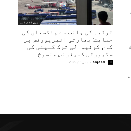
بین الاقوامی
ترکیہ کی جانب سے پاکستان کی
حمایت: بھارتی ائیرپورٹس پر
کام کرنیوالی ترک کمپنی کی
سکیورٹی کلیئرنس منسوخ
alqaed
-
مئی 15, 2025
0
ی