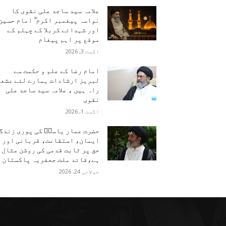
علامہ سید ساجد علی نقوی کا
نواسہ پیغمبر اکرم ۖ امام حسین
اور شہدائے کربلا کے چہلم کے
موقع پر اہم پیغام
اگست 3, 2026
امام رضا کے علم و حکمت سے
لبریز ارشادات ہمارے لئے مشعل
راہ ہیں ، علامہ سید ساجد علی
نقوی
اگست 1, 2026
حضرت عمار یاسرؑ کی پوری زندگ
ایمان، استقامت، قربانی اور
حق پر ثابت قدمی کی روشن مثال
ہے،قائد ملت جعفریہ پاکستان
جولائی 24, 2026