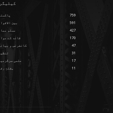
کیٹیگر
759
پاکستا
591
بین الاقوا
427
مسلم ممال
170
قائد کے مواق
47
کانفرنس و بیانا
31
تنظیم
17
علمی سرگرمیا
11
ہفتۂِ رف