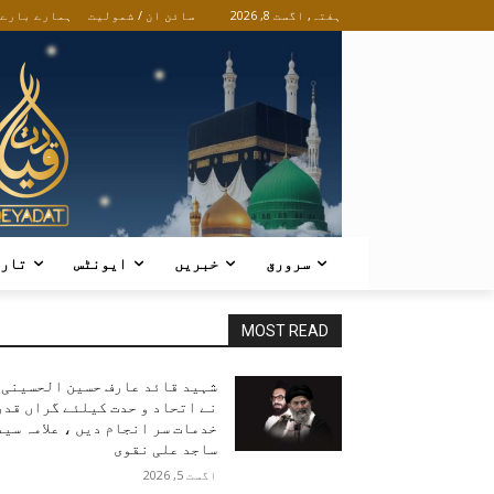
ہفتہ, اگست 8, 2026
سائن ان / شمولیت
ہمارے بارے
سرورق
خبریں
ایونٹس
تار
MOST READ
شہید قائد عارف حسین الحسینی
نے اتحاد و حدت کیلئے گراں قدر
خدمات سر انجام دیں ، علامہ سید
ساجد علی نقوی
اگست 5, 2026