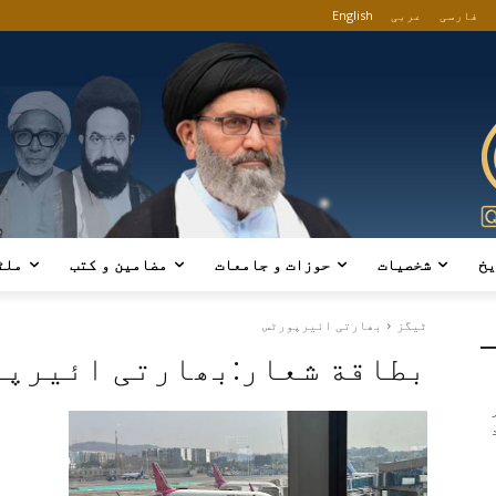
فارسی
عربی
English
یخ
شخصیات
حوزات و جامعات
مضامین و کتب
ملٹ
ٹیگز
بھارتی ائیرپورٹس
بطاقة شعار:
بھارتی ائیرپو