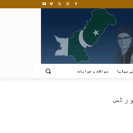
ی میڈیا
سوالات و جوابات
رٹس