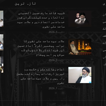
ی
تازہ ترین
شہید قائد عارف حسین الحسینی
ن
نے اتحاد و حدت کیلئے گراں قدر
می
خدمات سر انجام دیں ، علامہ سید
ساجد علی نقوی
ک
اگست 5, 2026
ف
علامہ سید ساجد علی نقوی کا
ت
نواسہ پیغمبر اکرم ۖ امام حسین
ی
اور شہدائے کربلا کے چہلم کے
موقع پر اہم پیغام
ں
اگست 3, 2026
تہ
امام رضا کے علم و حکمت سے
لبریز ارشادات ہمارے لئے مشعل
راہ ہیں ، علامہ سید ساجد علی
نقوی
اگست 1, 2026