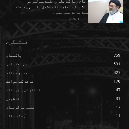
امام رضا کے علم و حکمت سے لبریز
ارشادات ہمارے لئے مشعل راہ ہیں ، علامہ
سید ساجد علی نقوی
اگست 1, 2026
کیٹیگری
759
پاکستان
591
بین الاقوامی
427
مسلم ممالک
170
قائد کے مواقف
47
کانفرنس و بیانات
31
تنظیمی
17
علمی سرگرمیاں
11
ہفتۂِ رفتہ