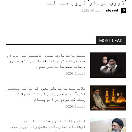
’ڈرون بردار‘ ڈرون بنا لیا
alqaed
-
مئی 20, 2025
0
MOST READ
شہید قائد عارف حسین الحسینی نے اتحاد و
حدت کیلئے گراں قدر خدمات سر انجام دیں
، علامہ سید ساجد علی نقوی
اگست 5, 2026
علامہ سید ساجد علی نقوی کا نواسہ پیغمبر
اکرم ۖ امام حسین اور شہدائے کربلا کے
چہلم کے موقع پر اہم پیغام
اگست 3, 2026
امام رضا کے علم و حکمت سے لبریز
ارشادات ہمارے لئے مشعل راہ ہیں ، علامہ