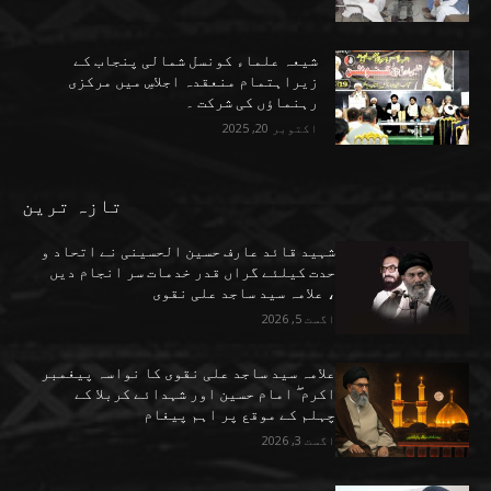
شیعہ علماء کونسل شمالی پنجاب کے
زیراہتمام منعقدہ اجلاسِ میں مرکزی
رہنماؤں کی شرکت ۔
اکتوبر 20, 2025
تازہ ترین
شہید قائد عارف حسین الحسینی نے اتحاد و
حدت کیلئے گراں قدر خدمات سر انجام دیں
، علامہ سید ساجد علی نقوی
اگست 5, 2026
علامہ سید ساجد علی نقوی کا نواسہ پیغمبر
اکرم ۖ امام حسین اور شہدائے کربلا کے
چہلم کے موقع پر اہم پیغام
اگست 3, 2026