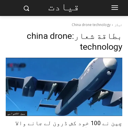
قیادت
ٹیگز
China drone technology
بطاقة شعار:
china drone
technology
بین الاقوامی
چین نے 100 خود کش ڈرون لے جانے والا