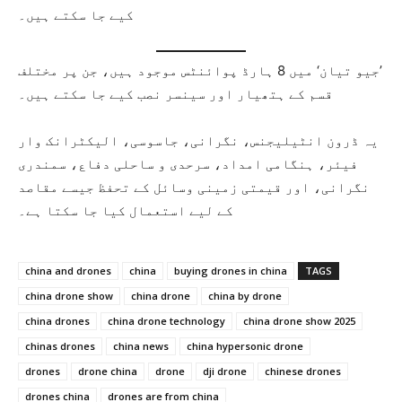
کیے جا سکتے ہیں۔
’جیو تیان‘ میں 8 ہارڈ پوائنٹس موجود ہیں، جن پر مختلف
قسم کے ہتھیار اور سینسر نصب کیے جا سکتے ہیں۔
یہ ڈرون انٹیلیجنس، نگرانی، جاسوسی، الیکٹرانک وار
فیئر، ہنگامی امداد، سرحدی و ساحلی دفاع، سمندری
نگرانی، اور قیمتی زمینی وسائل کے تحفظ جیسے مقاصد
کے لیے استعمال کیا جا سکتا ہے۔
china and drones
china
buying drones in china
TAGS
china drone show
china drone
china by drone
china drones
china drone technology
china drone show 2025
chinas drones
china news
china hypersonic drone
drones
drone china
drone
dji drone
chinese drones
drones china
drones are from china