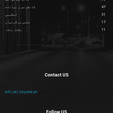
47
کانفرنس و بیانات
31
تنظیمی
17
علمی سرگرمیاں
11
ہفتۂِ رفتہ
Contact US
info (at) Qeyadat.pk
Follow US