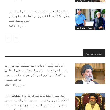
بین الاقوامی
پاک بھارت سیز فائر کے بعد پہلی اعلیٰ
سطح ملاقات، نائب وزیراعظم اسحاق ڈار
چین پہنچ گئے
مئی 19, 2025
بین الاقوامی
تازہ ترین
امن کے لیے اتحاد امت مسلمہ کی ضرورت
ہے۔ سامراجی سازشوں کے خلاف ماضی کی طرح
پاکستانی اور ایرانی عوام متحد ہیں۔
قائد ملت...
جنوری 30, 2026
باہمی اختلافات سے گریز و اجتناب اور
اخلاقی قدروں کی پاسداری انتہائی ضروری
ہے، ہم آواز ہو کر عزاداریِ سید الشہدا
کے فروغ میں...