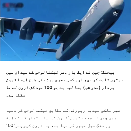
بیجنگ: چین نے ایک بار پھر ٹیکنالوجی کے میدان میں
برتری ثابت کر دی، اور کسی بحری بیڑے کی طرح ایسا ڈرون
بردار (مدر شپ) بنا لیا ہے جو 100 خود کش ڈرون لے جا
سکتا ہے۔
غیر ملکی میڈیا رپورٹس کے مطابق ٹیکنالوجی کی دنیا
میں چین نے جدید ترین ’ڈرون کیریئر‘ تیار کر کے ایک
اور سنگِ میل عبور کر لیا ہے، یہ ’ڈرون کیریئر‘ 100