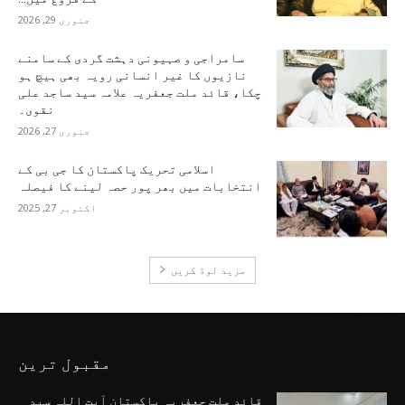
جنوری 29, 2026
سامراجی و صہیونی دہشت گردی کے سامنے
نازیوں کا غیر انسانی رویہ بھی ہیچ ہو
چکا، قائد ملت جعفریہ علامہ سید ساجد علی
نقوی۔
جنوری 27, 2026
اسلامی تحریک پاکستان کا جی بی کے
انتخابات میں بھر پور حصہ لینے کا فیصلہ
اکتوبر 27, 2025
مزید لوڈ کریں
مقبول ترین
قائد ملت جعفریہ پاکستان آیت اللہ سید