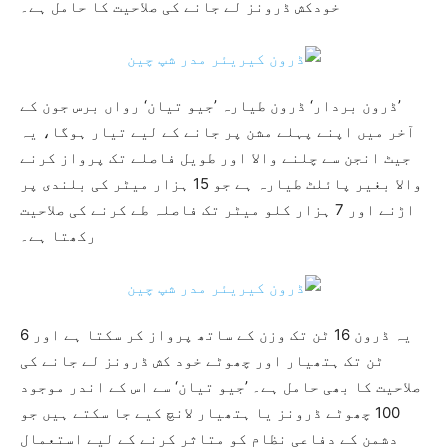
خودکش ڈرونز لے جانے کی صلاحیت کا حامل ہے۔
’ڈرون بردار‘ ڈرون طیارہ ’جیو تیان‘ رواں برس جون کے
آخر میں اپنے پہلے مشن پر جانے کے لیے تیار ہوگا، یہ
جیٹ انجن سے چلنے والا اور طویل فاصلے تک پرواز کرنے
والا بغیر پائلٹ طیارہ ہے جو 15 ہزار میٹر کی بلندی پر
اڑنے اور 7 ہزار کلو میٹر تک فاصلہ طے کرنے کی صلاحیت
رکھتا ہے۔
یہ ڈرون 16 ٹن تک وزن کے ساتھ پرواز کر سکتا ہے اور 6
ٹن تک ہتھیار اور چھوٹے خود کش ڈرونز لے جانے کی
صلاحیت کا بھی حامل ہے۔ ’جیو تیان‘ سے اس کے اندر موجود
100 چھوٹے ڈرونز یا ہتھیار لانچ کیے جا سکتے ہیں جو
دشمن کے دفاعی نظام کو متاثر کرنے کے لیے استعمال