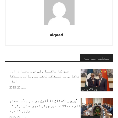
alqaed
متعلقہ مضامین
چین کا پاکستان کی خود مختاری اور
علاقائی سالمیت کے تحفظ میں ساتھ دینےکا
اعلان
مئی 20, 2025
بین الاقوامی
’چین پاکستان کا آئرن برادر ہے‘، اسحاق
ڈار سے ملاقات میں چینی کمیونسٹ پارٹی کے
وزیر کا عزم
مئی 20, 2025