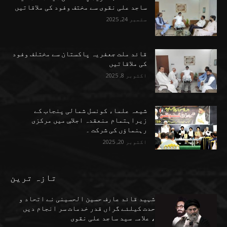
ساجد علی نقوی سے مختف وفود کی ملاقاتیں
ستمبر 24, 2025
قائد ملت جعفریہ پاکستان سے مختلف وفود
کی ملاقاتیں
اکتوبر 8, 2025
شیعہ علماء کونسل شمالی پنجاب کے
زیراہتمام منعقدہ اجلاسِ میں مرکزی
رہنماؤں کی شرکت ۔
اکتوبر 20, 2025
تازہ ترین
شہید قائد عارف حسین الحسینی نے اتحاد و
حدت کیلئے گراں قدر خدمات سر انجام دیں
، علامہ سید ساجد علی نقوی