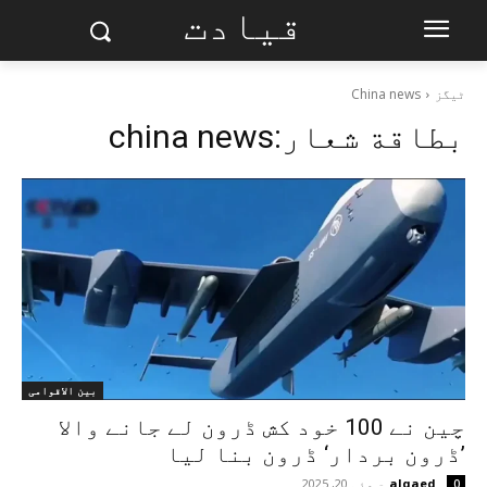
قیادت
ٹیگز
China news
بطاقة شعار:
china news
بین الاقوامی
چین نے 100 خود کش ڈرون لے جانے والا
’ڈرون بردار‘ ڈرون بنا لیا
alqaed
-
مئی 20, 2025
0