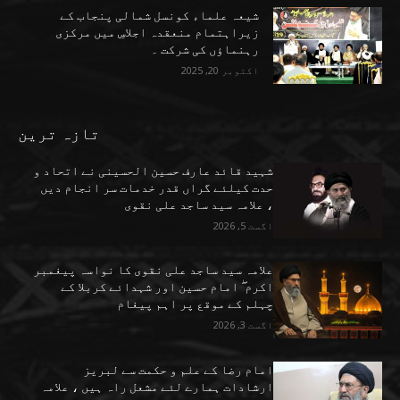
شیعہ علماء کونسل شمالی پنجاب کے
زیراہتمام منعقدہ اجلاسِ میں مرکزی
رہنماؤں کی شرکت ۔
اکتوبر 20, 2025
تازہ ترین
شہید قائد عارف حسین الحسینی نے اتحاد و
حدت کیلئے گراں قدر خدمات سر انجام دیں
، علامہ سید ساجد علی نقوی
اگست 5, 2026
علامہ سید ساجد علی نقوی کا نواسہ پیغمبر
اکرم ۖ امام حسین اور شہدائے کربلا کے
چہلم کے موقع پر اہم پیغام
اگست 3, 2026
امام رضا کے علم و حکمت سے لبریز
ارشادات ہمارے لئے مشعل راہ ہیں ، علامہ