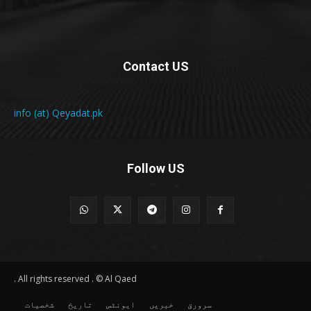
Contact US
info (at) Qeyadat.pk
Follow US
All rights reserved . © Al Qaed .
سرورق
خبریں
ایونٹس
تاریخ
شخصیات