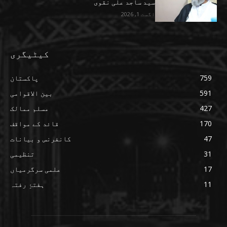
سید ساجد علی نقوی
اگست 1, 2026
کیٹیگری
759
پاکستان
591
بین الاقوامی
427
مسلم ممالک
170
قائد کے مواقف
47
کانفرنس و بیانات
31
تنظیمی
17
علمی سرگرمیاں
11
ہفتۂِ رفتہ