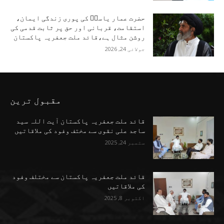
حضرت عمار یاسرؑ کی پوری زندگی ایمان،
استقامت، قربانی اور حق پر ثابت قدمی کی
روشن مثال ہے،قائد ملت جعفریہ پاکستان
جولائی 24, 2026
مقبول ترین
قائد ملت جعفریہ پاکستان آیت اللہ سید
ساجد علی نقوی سے مختف وفود کی ملاقاتیں
ستمبر 24, 2025
قائد ملت جعفریہ پاکستان سے مختلف وفود
کی ملاقاتیں
اکتوبر 8, 2025