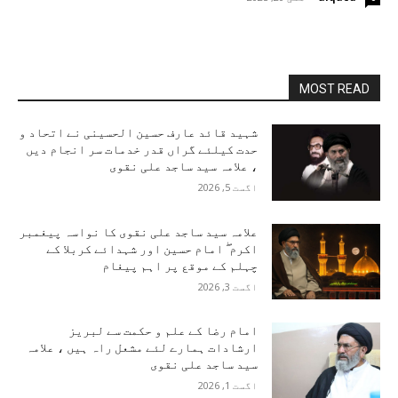
MOST READ
شہید قائد عارف حسین الحسینی نے اتحاد و
حدت کیلئے گراں قدر خدمات سر انجام دیں
، علامہ سید ساجد علی نقوی
اگست 5, 2026
علامہ سید ساجد علی نقوی کا نواسہ پیغمبر
اکرم ۖ امام حسین اور شہدائے کربلا کے
چہلم کے موقع پر اہم پیغام
اگست 3, 2026
امام رضا کے علم و حکمت سے لبریز
ارشادات ہمارے لئے مشعل راہ ہیں ، علامہ
سید ساجد علی نقوی
اگست 1, 2026