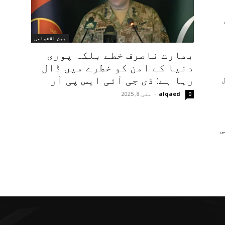
بین الاقوامی
بھارت ناصرف خطے بلکہ پوری
دنیا کے امن کو خطرے میں ڈال
رہا ہے: ڈی جی آئی ایس پی آر
alqaed
-
مئی 8, 2025
0
ی