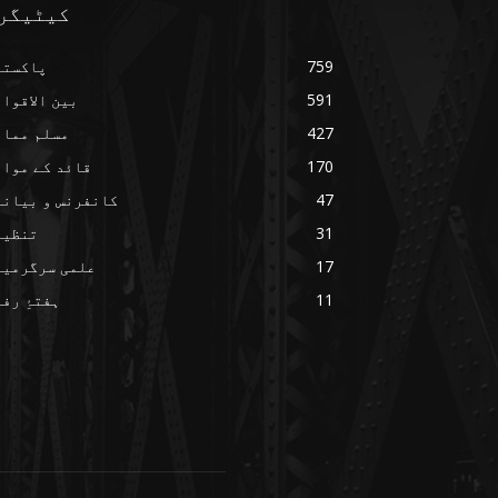
کیٹیگر
759
پاکستا
591
بین الاقوا
427
مسلم ممال
170
قائد کے مواق
47
کانفرنس و بیانا
31
تنظیم
17
علمی سرگرمیا
11
ہفتۂِ رف