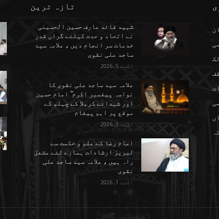
ی
تازہ ترین
شہید قائد عارف حسین الحسینی
ن
نے اتحاد و حدت کیلئے گراں قدر
می
خدمات سر انجام دیں ، علامہ سید
ساجد علی نقوی
ک
اگست 5, 2026
ف
علامہ سید ساجد علی نقوی کا
ت
نواسہ پیغمبر اکرم ۖ امام حسین
ی
اور شہدائے کربلا کے چہلم کے
موقع پر اہم پیغام
ں
اگست 3, 2026
تہ
امام رضا کے علم و حکمت سے
لبریز ارشادات ہمارے لئے مشعل
راہ ہیں ، علامہ سید ساجد علی
نقوی
اگست 1, 2026