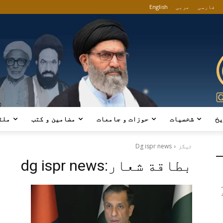
فارسی
عربی
English
یخ
شخصیات
حوزات و جامعات
مضامین و کتب
ملٹ
ٹیگز
Dg ispr news
بطاقة شعار:
dg ispr news