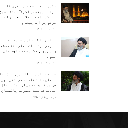
علامہ سید ساجد علی نقوی کا
نواسہ پیغمبر اکرم ۖ امام حسین
اور شہدائے کربلا کے چہلم کے
موقع پر اہم پیغام
اگست 3, 2026
امام رضا کے علم و حکمت سے
لبریز ارشادات ہمارے لئے مشعل
راہ ہیں ، علامہ سید ساجد علی
نقوی
اگست 1, 2026
حضرت عمار یاسرؑ کی پوری زندگ
ایمان، استقامت، قربانی اور
حق پر ثابت قدمی کی روشن مثال
ہے،قائد ملت جعفریہ پاکستان
جولائی 24, 2026