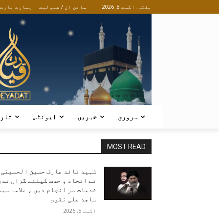
ہفتہ, اگست 8, 2026
سائن ان / شمولیت
ہمارے بارے
سرورق
خبریں
ایونٹس
تار
MOST READ
شہید قائد عارف حسین الحسینی
نے اتحاد و حدت کیلئے گراں قدر
خدمات سر انجام دیں ، علامہ سید
ساجد علی نقوی
اگست 5, 2026