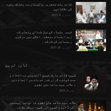
قائد ملت جعفریہ پاکستان سے مختلف وفود
کی ملاقاتیں
اکتوبر 8, 2025
شیعہ علماء کونسل شمالی پنجاب کے
زیراہتمام منعقدہ اجلاسِ میں مرکزی
رہنماؤں کی شرکت ۔
اکتوبر 20, 2025
تازہ ترین
شہید قائد عارف حسین الحسینی نے اتحاد و
حدت کیلئے گراں قدر خدمات سر انجام دیں
، علامہ سید ساجد علی نقوی
اگست 5, 2026
علامہ سید ساجد علی نقوی کا نواسہ پیغمبر
اکرم ۖ امام حسین اور شہدائے کربلا کے