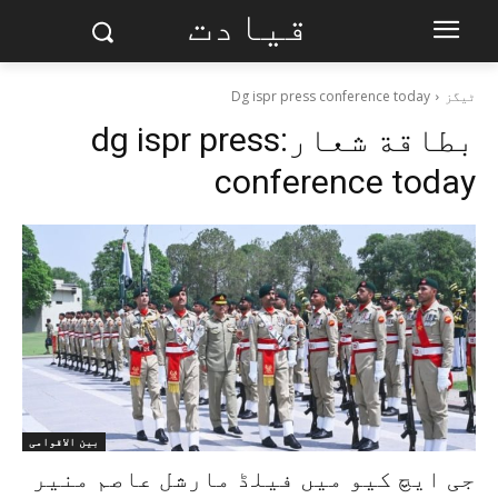
قیادت
ٹیگز
Dg ispr press conference today
بطاقة شعار:
dg ispr press
conference today
بین الاقوامی
جی ایچ کیو میں فیلڈ مارشل عاصم منیر