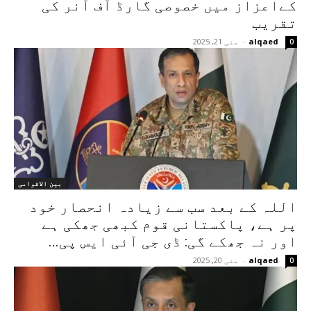
کےاعزاز میں خصوصی گارڈ آف آنر کی
تقریب
alqaed
-
مئی 21, 2025
0
بین الاقوامی
اللہ کے بعد سب سے زیادہ انحصار خود
پر ہے، پاکستانی قوم کبھی جھکی ہے
اور نہ جھکے گی: ڈی جی آئی ایس پی...
alqaed
-
مئی 20, 2025
0