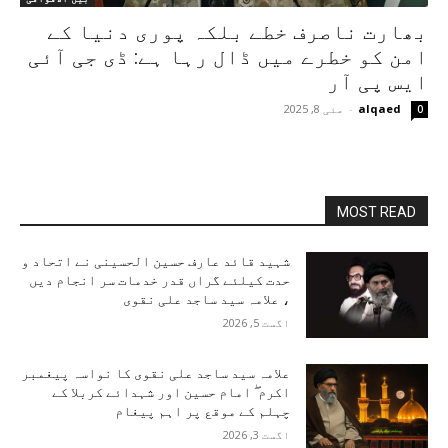
بھارت ناصرف خطے بلکہ پوری دنیا کے
امن کو خطرے میں ڈال رہا ہے: ڈی جی آئی
ایس پی آر
alqaed
-
مئی 8, 2025
0
MOST READ
شہید قائد عارف حسین الحسینی نے اتحاد و
حدت کیلئے گراں قدر خدمات سر انجام دیں
، علامہ سید ساجد علی نقوی
اگست 5, 2026
علامہ سید ساجد علی نقوی کا نواسہ پیغمبر
اکرم ۖ امام حسین اور شہدائے کربلا کے
چہلم کے موقع پر اہم پیغام
اگست 3, 2026