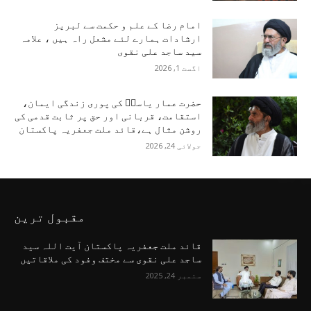
امام رضا کے علم و حکمت سے لبریز
ارشادات ہمارے لئے مشعل راہ ہیں ، علامہ
سید ساجد علی نقوی
اگست 1, 2026
حضرت عمار یاسرؑ کی پوری زندگی ایمان،
استقامت، قربانی اور حق پر ثابت قدمی کی
روشن مثال ہے،قائد ملت جعفریہ پاکستان
جولائی 24, 2026
مقبول ترین
قائد ملت جعفریہ پاکستان آیت اللہ سید
ساجد علی نقوی سے مختف وفود کی ملاقاتیں
ستمبر 24, 2025