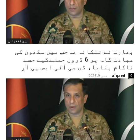
بین الاقوامی
بھارت نے ننکانہ صاحب میں سکھوں کی
عبادت گاہ پر 6 ڈرون حملےکیے جسے
ناکام بنایا، ڈی جی آئی ایس پی آر
alqaed
-
مئی 9, 2025
0
بین الاقوامی