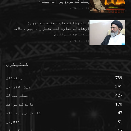
چہلم کے موقع پر اہم پیغام
اگست 3, 2026
امام رضا کے علم و حکمت سے لبریز
ارشادات ہمارے لئے مشعل راہ ہیں ، علامہ
سید ساجد علی نقوی
اگست 1, 2026
کیٹیگری
759
پاکستان
591
بین الاقوامی
427
مسلم ممالک
170
قائد کے مواقف
47
کانفرنس و بیانات
31
تنظیمی
17
علمی سرگرمیاں