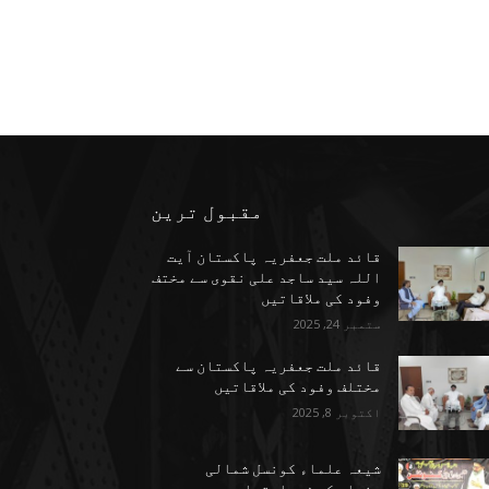
مقبول ترین
قائد ملت جعفریہ پاکستان آیت
اللہ سید ساجد علی نقوی سے مختف
وفود کی ملاقاتیں
ستمبر 24, 2025
قائد ملت جعفریہ پاکستان سے
مختلف وفود کی ملاقاتیں
اکتوبر 8, 2025
شیعہ علماء کونسل شمالی