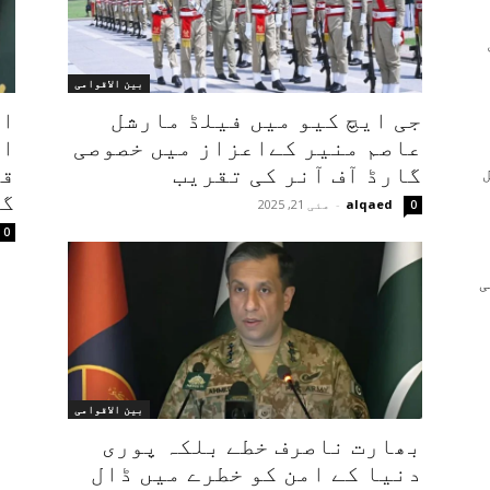
بین الاقوامی
جی ایچ کیو میں فیلڈ مارشل
ال
عاصم منیر کےاعزاز میں خصوصی
ان
گارڈ آف آنر کی تقریب
قو
گی
alqaed
-
مئی 21, 2025
0
0
ی
بین الاقوامی
بھارت ناصرف خطے بلکہ پوری
دنیا کے امن کو خطرے میں ڈال