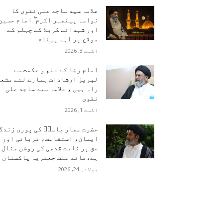
علامہ سید ساجد علی نقوی کا
نواسہ پیغمبر اکرم ۖ امام حسین
اور شہدائے کربلا کے چہلم کے
موقع پر اہم پیغام
اگست 3, 2026
امام رضا کے علم و حکمت سے
لبریز ارشادات ہمارے لئے مشعل
راہ ہیں ، علامہ سید ساجد علی
نقوی
اگست 1, 2026
حضرت عمار یاسرؑ کی پوری زندگ
ایمان، استقامت، قربانی اور
حق پر ثابت قدمی کی روشن مثال
ہے،قائد ملت جعفریہ پاکستان
جولائی 24, 2026