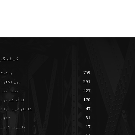
کیٹیگر
759
پاکستا
591
بین الاقوا
427
مسلم ممال
170
قائد کے مواق
47
کانفرنس و بیانا
31
تنظیم
17
علمی سرگرمیا