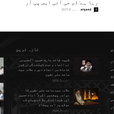
رہا ہے: ڈی جی آئی ایس پی آر
alqaed
-
مئی 8, 2025
0
ی
تازہ ترین
شہید قائد عارف حسین الحسینی
ن
نے اتحاد و حدت کیلئے گراں قدر
می
خدمات سر انجام دیں ، علامہ سید
ساجد علی نقوی
ک
اگست 5, 2026
ف
علامہ سید ساجد علی نقوی کا
ت
نواسہ پیغمبر اکرم ۖ امام حسین
ی
اور شہدائے کربلا کے چہلم کے
موقع پر اہم پیغام
ں
اگست 3, 2026