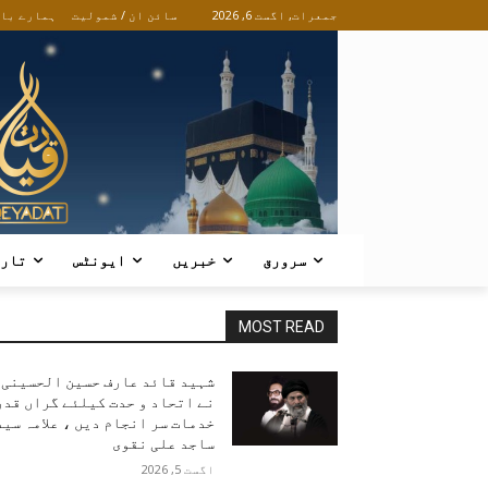
جمعرات, اگست 6, 2026
سائن ان / شمولیت
ہمارے با
سرورق
خبریں
ایونٹس
تار
MOST READ
شہید قائد عارف حسین الحسینی
نے اتحاد و حدت کیلئے گراں قدر
خدمات سر انجام دیں ، علامہ سید
ساجد علی نقوی
اگست 5, 2026