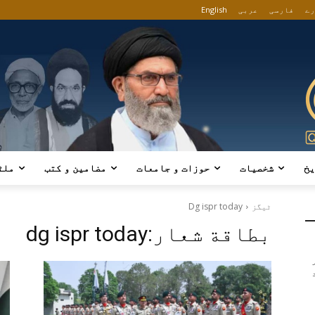
رے
فارسی
عربی
English
یخ
شخصیات
حوزات و جامعات
مضامین و کتب
ملٹ
ٹیگز
Dg ispr today
بطاقة شعار:
dg ispr today