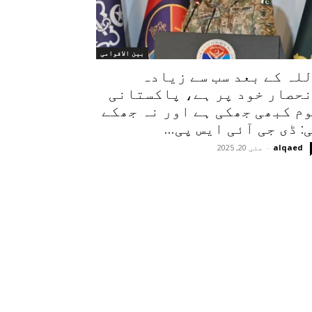
بین الاقوامی
لہ کے بعد سب سے زیادہ
حصار خود پر ہے، پاکستانی
م کبھی جھکی ہے اور نہ جھکے
: ڈی جی آئی ایس پی...
alqaed
-
مئی 20, 2025