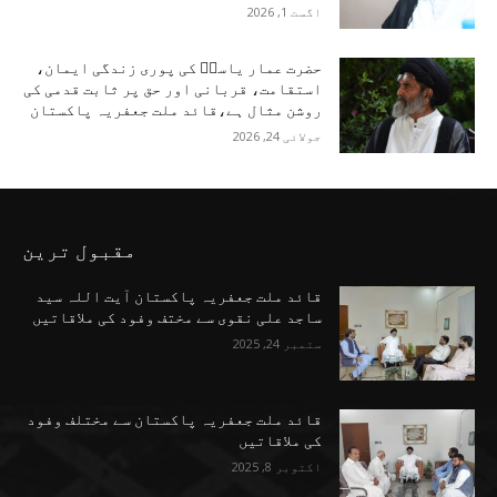
اگست 1, 2026
حضرت عمار یاسرؑ کی پوری زندگی ایمان،
استقامت، قربانی اور حق پر ثابت قدمی کی
روشن مثال ہے،قائد ملت جعفریہ پاکستان
جولائی 24, 2026
مقبول ترین
قائد ملت جعفریہ پاکستان آیت اللہ سید
ساجد علی نقوی سے مختف وفود کی ملاقاتیں
ستمبر 24, 2025
قائد ملت جعفریہ پاکستان سے مختلف وفود
کی ملاقاتیں
اکتوبر 8, 2025