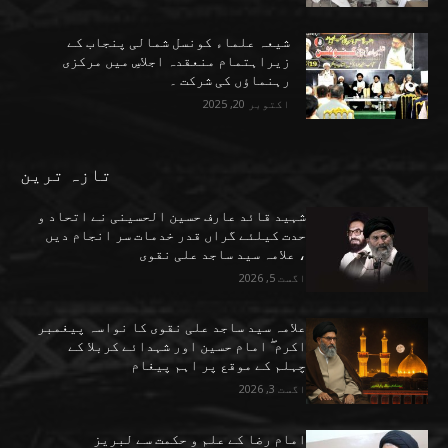
شیعہ علماء کونسل شمالی پنجاب کے
زیراہتمام منعقدہ اجلاسِ میں مرکزی
رہنماؤں کی شرکت ۔
اکتوبر 20, 2025
تازہ ترین
شہید قائد عارف حسین الحسینی نے اتحاد و
حدت کیلئے گراں قدر خدمات سر انجام دیں
، علامہ سید ساجد علی نقوی
اگست 5, 2026
علامہ سید ساجد علی نقوی کا نواسہ پیغمبر
اکرم ۖ امام حسین اور شہدائے کربلا کے
چہلم کے موقع پر اہم پیغام
اگست 3, 2026
امام رضا کے علم و حکمت سے لبریز