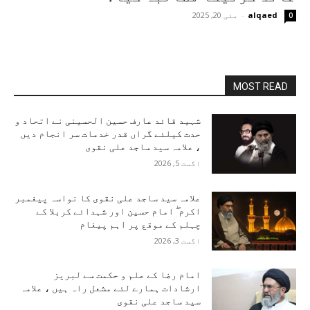
alqaed
-
مئی 20, 2025
0
MOST READ
شہید قائد عارف حسین الحسینی نے اتحاد و
حدت کیلئے گراں قدر خدمات سر انجام دیں
، علامہ سید ساجد علی نقوی
اگست 5, 2026
علامہ سید ساجد علی نقوی کا نواسہ پیغمبر
اکرم ۖ امام حسین اور شہدائے کربلا کے
چہلم کے موقع پر اہم پیغام
اگست 3, 2026
امام رضا کے علم و حکمت سے لبریز
ارشادات ہمارے لئے مشعل راہ ہیں ، علامہ
سید ساجد علی نقوی