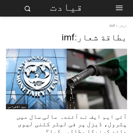
قیادت
ٹیگز
Imf
بطاقة شعار:
imf
بین الاقوامی
آئی ایم ایف نے آئندہ مالی سال میں
پٹرول، ڈیزل پر فی لیٹر کتنی لیوی
عائد کرنیکا مطالبہ کیا؟