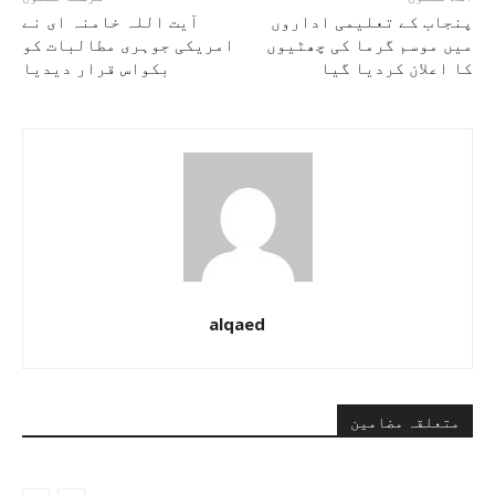
پنجاب کے تعلیمی اداروں
آیت اللہ خامنہ ای نے
میں موسم گرما کی چھٹیوں
امریکی جوہری مطالبات کو
کا اعلان کردیا گیا
بکواس قرار دیدیا
alqaed
متعلقہ مضامین