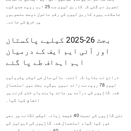
تجویز دی گئی کہ کاربن لیوی سے 25 ارب روپے جمع کیے
جاسکتے ہیں، کاربن لیوی کی رقم ماحول دوست منصوبوں
پر خرچ کی جائے۔
بجٹ 26-2025 کیلیے پاکستان
اور آئی ایم ایف کے درمیان
اہم اہداف طے پا گئے
ذرائع نے بتایا کہ آئندہ مالی سال فی لیٹر پٹرولیم
لیوی 78 روپے سے زائد نہیں ہوگی، بجٹ میں استعمال
شدہ گاڑیوں کی درآمد پر عائد پابندیاں ختم کرنے پر
اتفاق کیا گیا۔
نئی گاڑیوں کی نسبت 40 فیصد زیادہ ٹیکس لگانے پر بھی
غور کیا گیا، استعمال شدہ گاڑیوں کی ڈیوٹیز کی
مجموعی شرح نئی گاڑیوں سے 40 فیصد زیادہ ہوگی، یہ