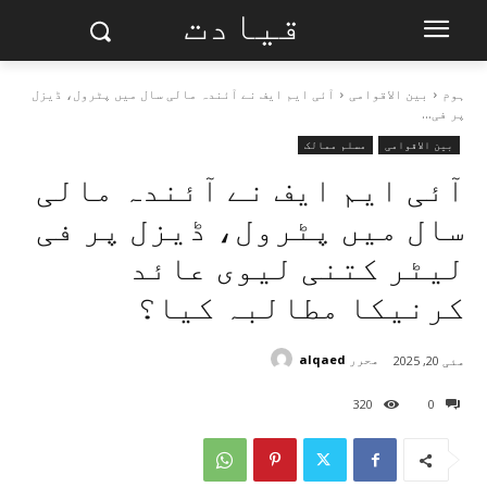
قیادت
ہوم
بین الاقوامی
آئی ایم ایف نے آئندہ مالی سال میں پٹرول، ڈیزل
پر فی...
بین الاقوامی
مسلم ممالک
آئی ایم ایف نے آئندہ مالی
سال میں پٹرول، ڈیزل پر فی
لیٹر کتنی لیوی عائد
کرنیکا مطالبہ کیا؟
محرر
alqaed
مئی 20, 2025
320
0