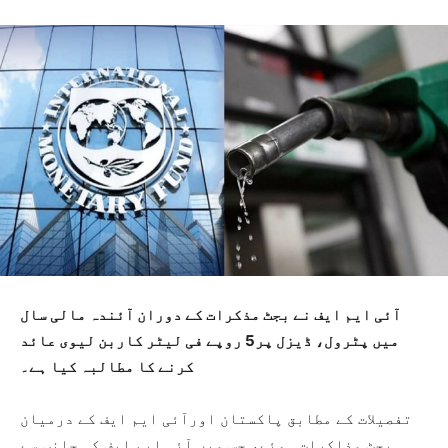
آئی ایم ایف نے بجٹ مذکرات کے دوران آئندہ مالی سال
میں پٹرول، ڈیزل پر5 روپے فی لیٹر کاربن لیوی عائد
کرنے کا مطالبہ کیا ہے۔
تفصیلات کے مطابق پاکستان اورآئی ایم ایف کے درمیان
بجٹ مذاکرات ہوئے، جس میں آئی ایم ایف کی جانب سے