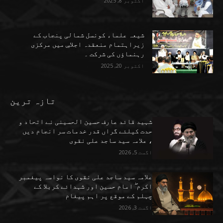
اکتوبر 8, 2025
شیعہ علماء کونسل شمالی پنجاب کے
زیراہتمام منعقدہ اجلاسِ میں مرکزی
رہنماؤں کی شرکت ۔
اکتوبر 20, 2025
تازہ ترین
شہید قائد عارف حسین الحسینی نے اتحاد و
حدت کیلئے گراں قدر خدمات سر انجام دیں
، علامہ سید ساجد علی نقوی
اگست 5, 2026
علامہ سید ساجد علی نقوی کا نواسہ پیغمبر
اکرم ۖ امام حسین اور شہدائے کربلا کے
چہلم کے موقع پر اہم پیغام
اگست 3, 2026