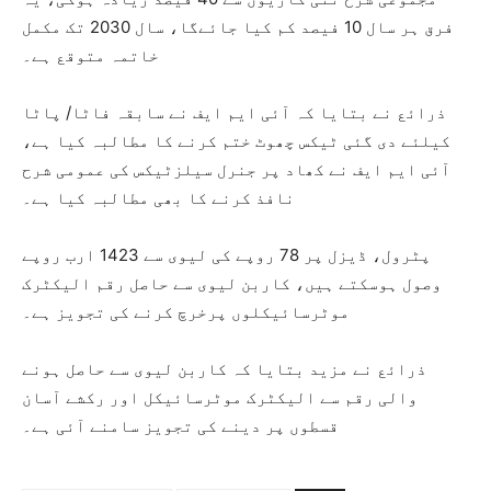
فرق ہر سال 10 فیصد کم کیا جائےگا، سال 2030 تک مکمل
خاتمہ متوقع ہے۔
ذرائع نے بتایا کہ آئی ایم ایف نے سابقہ فاٹا/ پاٹا
کیلئے دی گئی ٹیکس چھوٹ ختم کرنے کا مطالبہ کیا ہے،
آئی ایم ایف نے کھاد پر جنرل سیلزٹیکس کی عمومی شرح
نافذ کرنے کا بھی مطالبہ کیا ہے۔
پٹرول، ڈیزل پر 78 روپے کی لیوی سے 1423 ارب روپے
وصول ہوسکتے ہیں، کاربن لیوی سے حاصل رقم الیکٹرک
موٹرسائیکلوں پرخرچ کرنے کی تجویز ہے۔
ذرائع نے مزید بتایا کہ کاربن لیوی سے حاصل ہونے
والی رقم سے الیکٹرک موٹرسائیکل اور رکشے آسان
قسطوں پر دینے کی تجویز سامنے آئی ہے۔