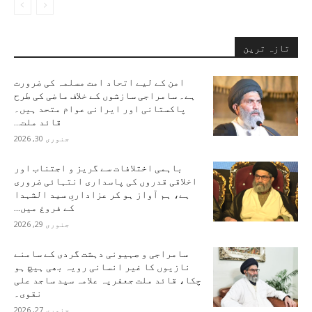
تازہ ترین
امن کے لیے اتحاد امت مسلمہ کی ضرورت
ہے۔ سامراجی سازشوں کے خلاف ماضی کی طرح
پاکستانی اور ایرانی عوام متحد ہیں۔
قائد ملت...
جنوری 30, 2026
باہمی اختلافات سے گریز و اجتناب اور
اخلاقی قدروں کی پاسداری انتہائی ضروری
ہے، ہم آواز ہو کر عزاداریِ سید الشہدا
کے فروغ میں...
جنوری 29, 2026
سامراجی و صہیونی دہشت گردی کے سامنے
نازیوں کا غیر انسانی رویہ بھی ہیچ ہو
چکا، قائد ملت جعفریہ علامہ سید ساجد علی
نقوی۔
جنوری 27, 2026