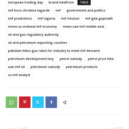
european trading day
brand:viewfrom
TAGS
imf boss christine lagarde
imf
government and politics
imf predictions
imf nigeria
imf mission
imf gita gopinath
meex us mideast imf economy
meex uae imf middle east
oil and gas regulatory authority
oil and petroleum exporting counties
pakistan hikes gas rates for industry to meet imf demand
petroleum development levy
petrol subsidy
petrol price hike
uae imf oil
petroleum subsidy
petroleum products
us imf analyst
اگلا مضمون
گزشتہ مضمون