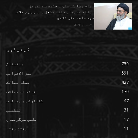
امام رضا کے علم و حکمت سے لبریز
ارشادات ہمارے لئے مشعل راہ ہیں ، علامہ
سید ساجد علی نقوی
اگست 1, 2026
کیٹیگری
759
پاکستان
591
بین الاقوامی
427
مسلم ممالک
170
قائد کے مواقف
47
کانفرنس و بیانات
31
تنظیمی
17
علمی سرگرمیاں
11
ہفتۂِ رفتہ