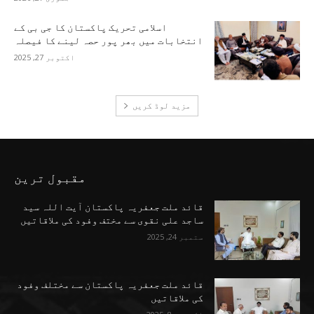
اسلامی تحریک پاکستان کا جی بی کے
انتخابات میں بھر پور حصہ لینے کا فیصلہ
اکتوبر 27, 2025
مزید لوڈ کریں
مقبول ترین
قائد ملت جعفریہ پاکستان آیت اللہ سید
ساجد علی نقوی سے مختف وفود کی ملاقاتیں
ستمبر 24, 2025
قائد ملت جعفریہ پاکستان سے مختلف وفود
کی ملاقاتیں