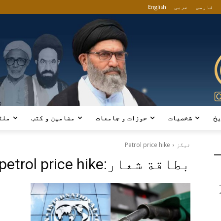
فارسی
عربی
English
یخ
شخصیات
حوزات و جامعات
مضامین و کتب
ملٹ
ٹیگز
Petrol price hike
بطاقة شعار:
petrol price hike