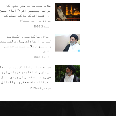
علامہ سید ساجد علی نقوی کا
نواسہ پیغمبر اکرم ۖ امام حسین
اور شہدائے کربلا کے چہلم کے
موقع پر اہم پیغام
اگست 3, 2026
امام رضا کے علم و حکمت سے
لبریز ارشادات ہمارے لئے مشعل
راہ ہیں ، علامہ سید ساجد علی
نقوی
اگست 1, 2026
حضرت عمار یاسرؑ کی پوری زندگ
ایمان، استقامت، قربانی اور
حق پر ثابت قدمی کی روشن مثال
ہے،قائد ملت جعفریہ پاکستان
جولائی 24, 2026