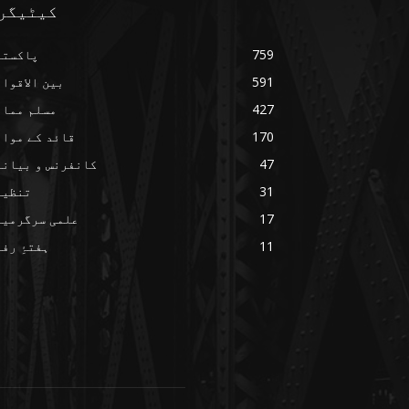
کیٹیگر
759
پاکستا
591
بین الاقوا
427
مسلم ممال
170
قائد کے مواق
47
کانفرنس و بیانا
31
تنظیم
17
علمی سرگرمیا
11
ہفتۂِ رف