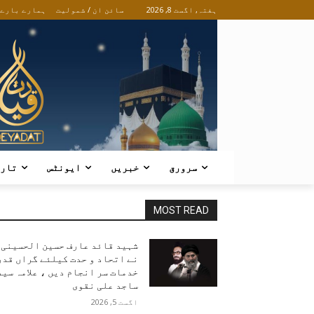
ہفتہ, اگست 8, 2026
سائن ان / شمولیت
ہمارے بارے
سرورق
خبریں
ایونٹس
تار
MOST READ
شہید قائد عارف حسین الحسینی
نے اتحاد و حدت کیلئے گراں قدر
خدمات سر انجام دیں ، علامہ سید
ساجد علی نقوی
اگست 5, 2026