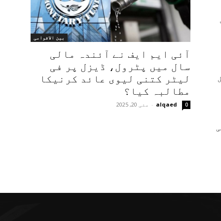
بین الاقوامی
آئی ایم ایف نے آئندہ مالی
سال میں پٹرول، ڈیزل پر فی
لیٹر کتنی لیوی عائد کرنیکا
مطالبہ کیا؟
alqaed
-
مئی 20, 2025
0
ی