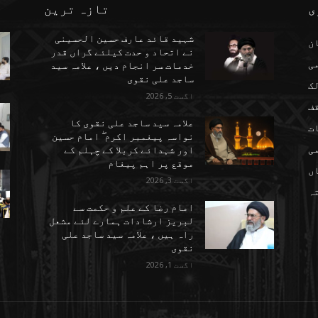
ی
تازہ ترین
شہید قائد عارف حسین الحسینی
ن
نے اتحاد و حدت کیلئے گراں قدر
می
خدمات سر انجام دیں ، علامہ سید
ساجد علی نقوی
ک
اگست 5, 2026
ف
علامہ سید ساجد علی نقوی کا
ت
نواسہ پیغمبر اکرم ۖ امام حسین
ی
اور شہدائے کربلا کے چہلم کے
موقع پر اہم پیغام
ں
اگست 3, 2026
تہ
امام رضا کے علم و حکمت سے
لبریز ارشادات ہمارے لئے مشعل
راہ ہیں ، علامہ سید ساجد علی
نقوی
اگست 1, 2026