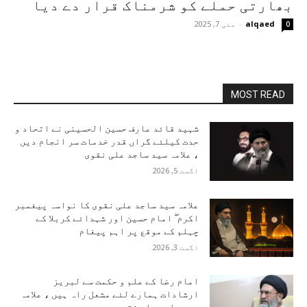
بھارتی حملے کو شرمناک قرار دے دیا
alqaed
-
مئی 7, 2025
0
MOST READ
شہید قائد عارف حسین الحسینی نے اتحاد و
حدت کیلئے گراں قدر خدمات سر انجام دیں
، علامہ سید ساجد علی نقوی
اگست 5, 2026
علامہ سید ساجد علی نقوی کا نواسہ پیغمبر
اکرم ۖ امام حسین اور شہدائے کربلا کے
چہلم کے موقع پر اہم پیغام
اگست 3, 2026
امام رضا کے علم و حکمت سے لبریز
ارشادات ہمارے لئے مشعل راہ ہیں ، علامہ