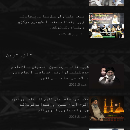
شیعہ علماء کونسل شمالی پنجاب کے
زیراہتمام منعقدہ اجلاسِ میں مرکزی
رہنماؤں کی شرکت ۔
اکتوبر 20, 2025
تازہ ترین
شہید قائد عارف حسین الحسینی نے اتحاد و
حدت کیلئے گراں قدر خدمات سر انجام دیں
، علامہ سید ساجد علی نقوی
اگست 5, 2026
علامہ سید ساجد علی نقوی کا نواسہ پیغمبر
اکرم ۖ امام حسین اور شہدائے کربلا کے
چہلم کے موقع پر اہم پیغام
اگست 3, 2026