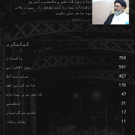
امام رضا کے علم و حکمت سے لبریز
ارشادات ہمارے لئے مشعل راہ ہیں ، علامہ
سید ساجد علی نقوی
اگست 1, 2026
کیٹیگری
759
پاکستان
591
بین الاقوامی
427
مسلم ممالک
170
قائد کے مواقف
47
کانفرنس و بیانات
31
تنظیمی
17
علمی سرگرمیاں
11
ہفتۂِ رفتہ