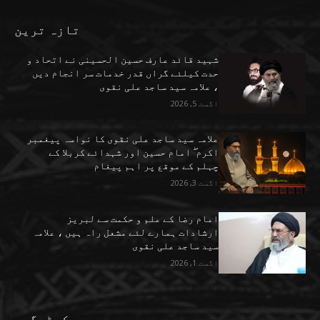
تازہ ترین
شہید قائد عارف حسین الحسینی نے اتحاد و
حدت کیلئے گراں قدر خدمات سر انجام دیں
، علامہ سید ساجد علی نقوی
اگست 5, 2026
علامہ سید ساجد علی نقوی کا نواسہ پیغمبر
اکرم ۖ امام حسین اور شہدائے کربلا کے
چہلم کے موقع پر اہم پیغام
اگست 3, 2026
امام رضا کے علم و حکمت سے لبریز
ارشادات ہمارے لئے مشعل راہ ہیں ، علامہ
سید ساجد علی نقوی
اگست 1, 2026
کیٹیگری