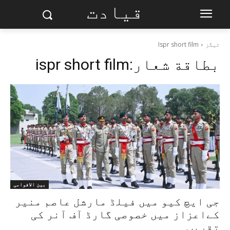
قیادت
ٹیگز
Ispr short film
بطاقة شعار:
ispr short film
بین الاقوامی
جی ایچ کیو میں فیلڈ مارشل عاصم منیر
کےاعزاز میں خصوصی گارڈ آف آنر کی
تقریب