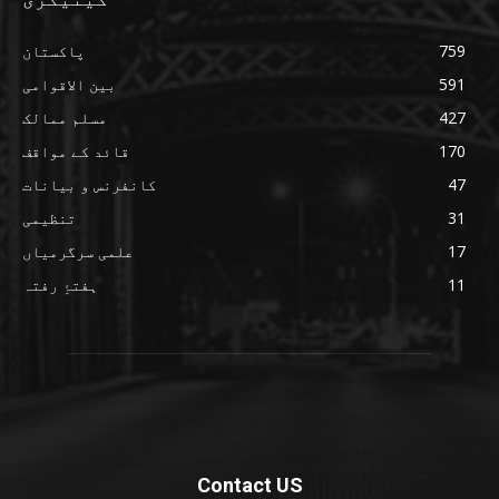
759
پاکستان
591
بین الاقوامی
427
مسلم ممالک
170
قائد کے مواقف
47
کانفرنس و بیانات
31
تنظیمی
17
علمی سرگرمیاں
11
ہفتۂِ رفتہ
Contact US