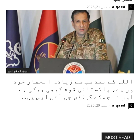
alqaed
-
مئی 21, 2025
0
بین الاقوامی
اللہ کے بعد سب سے زیادہ انحصار خود
پر ہے، پاکستانی قوم کبھی جھکی ہے
اور نہ جھکے گی: ڈی جی آئی ایس پی...
alqaed
-
مئی 20, 2025
0
MOST READ