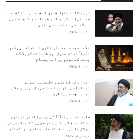
شہید قائد عارف حسین الحسینی نے اتحاد و
حدت کیلئے گراں قدر خدمات سر انجام دیں
، علامہ سید ساجد علی نقوی
اگست 5, 2026
علامہ سید ساجد علی نقوی کا نواسہ پیغمبر
اکرم ۖ امام حسین اور شہدائے کربلا کے
چہلم کے موقع پر اہم پیغام
اگست 3, 2026
امام رضا کے علم و حکمت سے لبریز
ارشادات ہمارے لئے مشعل راہ ہیں ، علامہ
سید ساجد علی نقوی
اگست 1, 2026
حضرت عمار یاسرؑ کی پوری زندگی ایمان،
استقامت، قربانی اور حق پر ثابت قدمی کی
روشن مثال ہے،قائد ملت جعفریہ پاکستان
جولائی 24, 2026