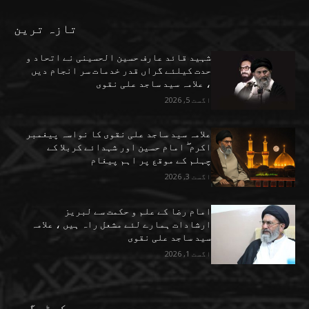
تازہ ترین
شہید قائد عارف حسین الحسینی نے اتحاد و
حدت کیلئے گراں قدر خدمات سر انجام دیں
، علامہ سید ساجد علی نقوی
اگست 5, 2026
علامہ سید ساجد علی نقوی کا نواسہ پیغمبر
اکرم ۖ امام حسین اور شہدائے کربلا کے
چہلم کے موقع پر اہم پیغام
اگست 3, 2026
امام رضا کے علم و حکمت سے لبریز
ارشادات ہمارے لئے مشعل راہ ہیں ، علامہ
سید ساجد علی نقوی
اگست 1, 2026
کیٹیگری