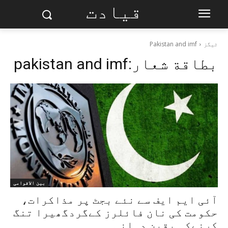
قیادت
ٹیگز
Pakistan and imf
بطاقة شعار:
pakistan and imf
بین الاقوامی
آئی ایم ایف سے نئے بجٹ پر مذاکرات،
حکومت کی نان فائلرز کےگردگھیرا تنگ
کرنےکی یقین دہانی