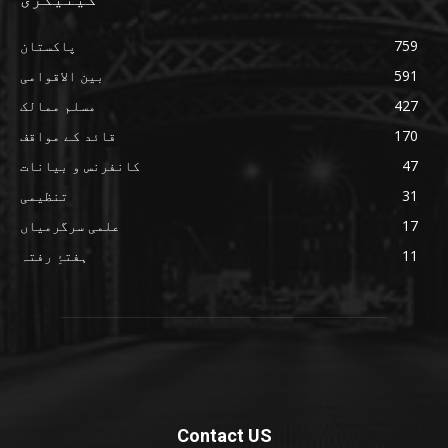
759
پاکستان
591
بین الاقوامی
427
مسلم ممالک
170
قائد کے مواقف
47
کانفرنس و بیانات
31
تنظیمی
17
علمی سرگرمیاں
11
ہفتۂِ رفتہ
Contact US