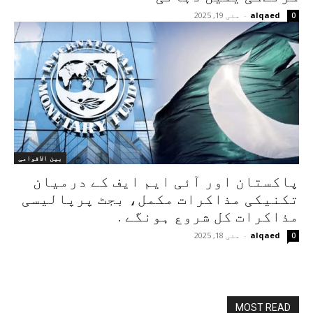
alqaed
-
مئی 19, 2025
0
بین الاقوامی
پاکستان اور آئی ایم ایف کے درمیان
تکنیکی مذاکرات مکمل، بجٹ پرپالیسی
مذاکرات کل شروع ہونگے .
alqaed
-
مئی 18, 2025
0
MOST READ