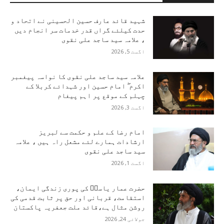
شہید قائد عارف حسین الحسینی نے اتحاد و
حدت کیلئے گراں قدر خدمات سر انجام دیں
، علامہ سید ساجد علی نقوی
اگست 5, 2026
علامہ سید ساجد علی نقوی کا نواسہ پیغمبر
اکرم ۖ امام حسین اور شہدائے کربلا کے
چہلم کے موقع پر اہم پیغام
اگست 3, 2026
امام رضا کے علم و حکمت سے لبریز
ارشادات ہمارے لئے مشعل راہ ہیں ، علامہ
سید ساجد علی نقوی
اگست 1, 2026
حضرت عمار یاسرؑ کی پوری زندگی ایمان،
استقامت، قربانی اور حق پر ثابت قدمی کی
روشن مثال ہے،قائد ملت جعفریہ پاکستان
جولائی 24, 2026