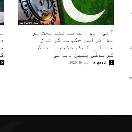
بین الاقوامی
آئی ایم ایف سے نئے بجٹ پر
پا
مذاکرات، حکومت کی نان
در
فائلرز کےگردگھیرا تنگ
مک
کرنےکی یقین دہانی
کل
alqaed
-
مئی 19, 2025
0
0
ی