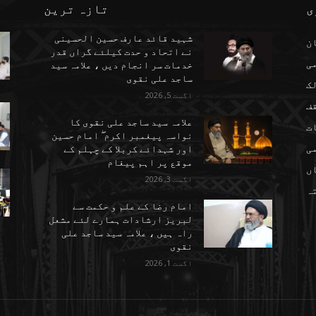
ی
تازہ ترین
شہید قائد عارف حسین الحسینی
ن
نے اتحاد و حدت کیلئے گراں قدر
می
خدمات سر انجام دیں ، علامہ سید
ساجد علی نقوی
ک
اگست 5, 2026
ف
علامہ سید ساجد علی نقوی کا
ت
نواسہ پیغمبر اکرم ۖ امام حسین
ی
اور شہدائے کربلا کے چہلم کے
موقع پر اہم پیغام
ں
اگست 3, 2026
تہ
امام رضا کے علم و حکمت سے
لبریز ارشادات ہمارے لئے مشعل
راہ ہیں ، علامہ سید ساجد علی
نقوی
اگست 1, 2026