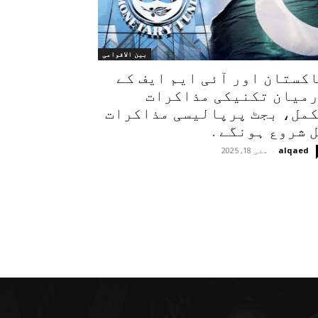
بین الاقوامی
کستان اور آئی ایم ایف کے
میان تکنیکی مذاکرات
مل، بجٹ پرپالیسی مذاکرات
 شروع ہونگے .
alqaed
-
مئی 18, 2025