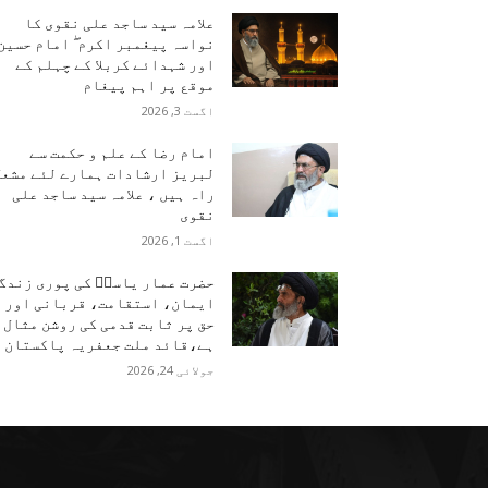
علامہ سید ساجد علی نقوی کا
نواسہ پیغمبر اکرم ۖ امام حسین
اور شہدائے کربلا کے چہلم کے
موقع پر اہم پیغام
اگست 3, 2026
امام رضا کے علم و حکمت سے
لبریز ارشادات ہمارے لئے مشعل
راہ ہیں ، علامہ سید ساجد علی
نقوی
اگست 1, 2026
حضرت عمار یاسرؑ کی پوری زندگ
ایمان، استقامت، قربانی اور
حق پر ثابت قدمی کی روشن مثال
ہے،قائد ملت جعفریہ پاکستان
جولائی 24, 2026