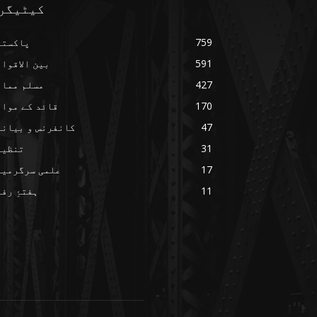
کیٹیگر
759
پاکستا
591
بین الاقوا
427
مسلم ممال
170
قائد کے مواق
47
کانفرنس و بیانا
31
تنظیم
17
علمی سرگرمیا
11
ہفتۂِ رف