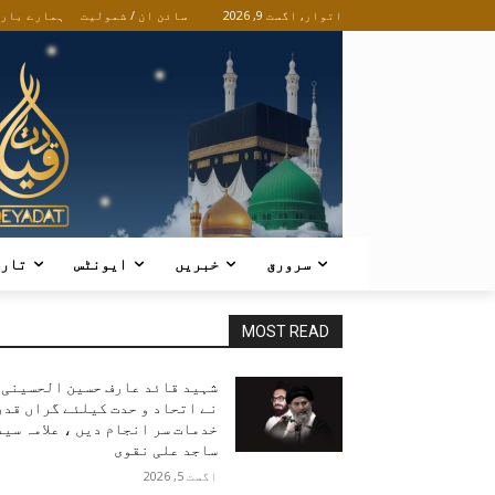
اتوار, اگست 9, 2026
سائن ان / شمولیت
ہمارے بار
سرورق
خبریں
ایونٹس
تار
MOST READ
شہید قائد عارف حسین الحسینی
نے اتحاد و حدت کیلئے گراں قدر
خدمات سر انجام دیں ، علامہ سید
ساجد علی نقوی
اگست 5, 2026