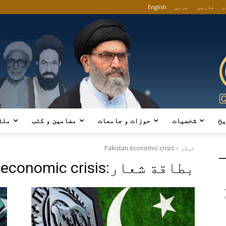
ے
فارسی
عربی
English
یخ
شخصیات
حوزات و جامعات
مضامین و کتب
ملٹ
ٹیگز
Pakistan economic crisis
بطاقة شعار:
 economic crisis