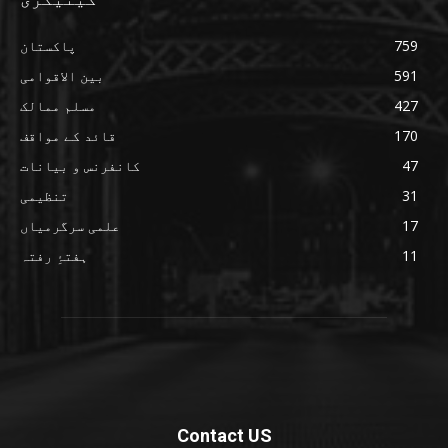
759
پاکستان
591
بین الاقوامی
427
مسلم ممالک
170
قائد کے مواقف
47
کانفرنس و بیانات
31
تنظیمی
17
علمی سرگرمیاں
11
ہفتۂِ رفتہ
Contact US