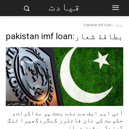
قیادت
ٹیگز
Pakistan imf loan
بطاقة شعار:
pakistan imf loan
بین الاقوامی
آئی ایم ایف سے نئے بجٹ پر مذاکرات،
حکومت کی نان فائلرز کےگردگھیرا تنگ
کرنےکی یقین دہانی