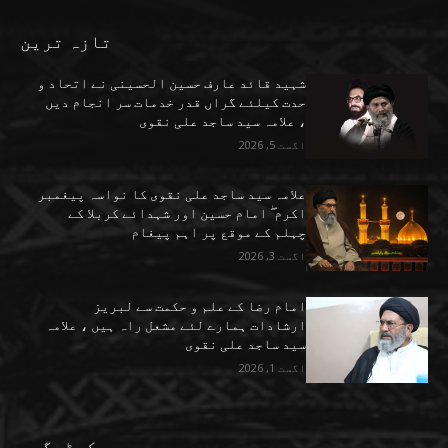
تازہ ترین
شہید قائد عارف حسین الحسینی نے اتحاد و
حدت کیلئے گراں قدر خدمات سر انجام دیں
، علامہ سید ساجد علی نقوی
اگست 5, 2026
علامہ سید ساجد علی نقوی کا نواسہ پیغمبر
اکرم ۖ امام حسین اور شہدائے کربلا کے
چہلم کے موقع پر اہم پیغام
اگست 3, 2026
امام رضا کے علم و حکمت سے لبریز
ارشادات ہمارے لئے مشعل راہ ہیں ، علامہ
سید ساجد علی نقوی
اگست 1, 2026
کیٹیگری