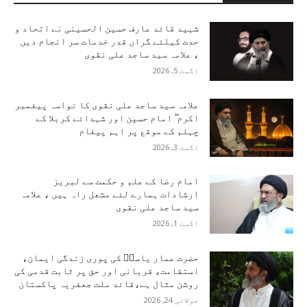
شہید قائد عارف حسین الحسینی نے اتحاد و
حدت کیلئے گراں قدر خدمات سر انجام دیں
، علامہ سید ساجد علی نقوی
اگست 5, 2026
علامہ سید ساجد علی نقوی کا نواسہ پیغمبر
اکرم ۖ امام حسین اور شہدائے کربلا کے
چہلم کے موقع پر اہم پیغام
اگست 3, 2026
امام رضا کے علم و حکمت سے لبریز
ارشادات ہمارے لئے مشعل راہ ہیں ، علامہ
سید ساجد علی نقوی
اگست 1, 2026
حضرت عمار یاسرؑ کی پوری زندگی ایمان،
استقامت، قربانی اور حق پر ثابت قدمی کی
روشن مثال ہے،قائد ملت جعفریہ پاکستان
جولائی 24, 2026