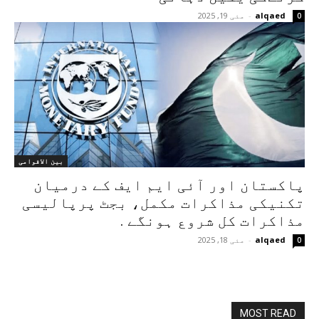
alqaed
-
مئی 19, 2025
0
بین الاقوامی
پاکستان اور آئی ایم ایف کے درمیان
تکنیکی مذاکرات مکمل، بجٹ پرپالیسی
مذاکرات کل شروع ہونگے .
alqaed
-
مئی 18, 2025
0
MOST READ