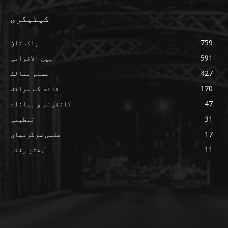
کیٹیگری
759
پاکستان
591
بین الاقوامی
427
مسلم ممالک
170
قائد کے مواقف
47
کانفرنس و بیانات
31
تنظیمی
17
علمی سرگرمیاں
11
ہفتۂِ رفتہ