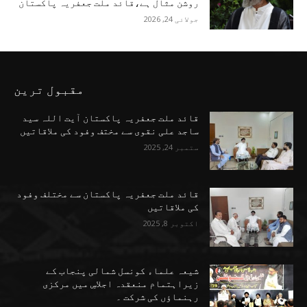
روشن مثال ہے،قائد ملت جعفریہ پاکستان
جولائی 24, 2026
مقبول ترین
قائد ملت جعفریہ پاکستان آیت اللہ سید
ساجد علی نقوی سے مختف وفود کی ملاقاتیں
ستمبر 24, 2025
قائد ملت جعفریہ پاکستان سے مختلف وفود
کی ملاقاتیں
اکتوبر 8, 2025
شیعہ علماء کونسل شمالی پنجاب کے
زیراہتمام منعقدہ اجلاسِ میں مرکزی
رہنماؤں کی شرکت ۔