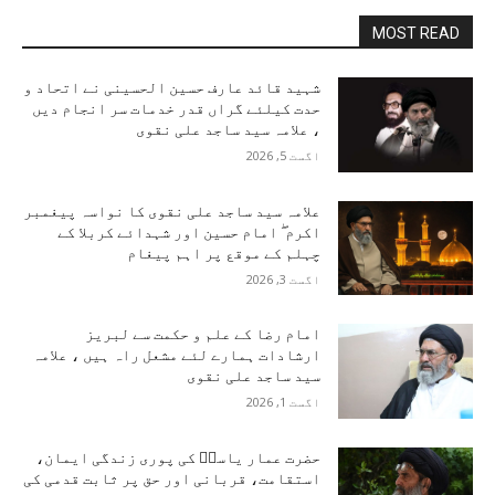
MOST READ
شہید قائد عارف حسین الحسینی نے اتحاد و
حدت کیلئے گراں قدر خدمات سر انجام دیں
، علامہ سید ساجد علی نقوی
اگست 5, 2026
علامہ سید ساجد علی نقوی کا نواسہ پیغمبر
اکرم ۖ امام حسین اور شہدائے کربلا کے
چہلم کے موقع پر اہم پیغام
اگست 3, 2026
امام رضا کے علم و حکمت سے لبریز
ارشادات ہمارے لئے مشعل راہ ہیں ، علامہ
سید ساجد علی نقوی
اگست 1, 2026
حضرت عمار یاسرؑ کی پوری زندگی ایمان،
استقامت، قربانی اور حق پر ثابت قدمی کی