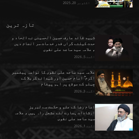
اکتوبر 20, 2025
تازہ ترین
شہید قائد عارف حسین الحسینی نے اتحاد و
حدت کیلئے گراں قدر خدمات سر انجام دیں
، علامہ سید ساجد علی نقوی
اگست 5, 2026
علامہ سید ساجد علی نقوی کا نواسہ پیغمبر
اکرم ۖ امام حسین اور شہدائے کربلا کے
چہلم کے موقع پر اہم پیغام
اگست 3, 2026
امام رضا کے علم و حکمت سے لبریز
ارشادات ہمارے لئے مشعل راہ ہیں ، علامہ
سید ساجد علی نقوی
اگست 1, 2026