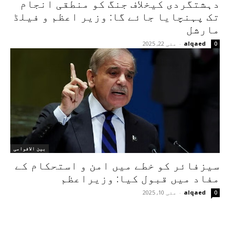
دہشتگردی کیخلاف جنگ کو منطقی انجام
تک پہنچایا جائے گا: وزیر اعظم و فیلڈ
مارشل
alqaed
-
مئی 22, 2025
0
بین الاقوامی
سیزفائر کو خطے میں امن و استحکام کے
مفاد میں قبول کیا: وزیراعظم
alqaed
-
مئی 10, 2025
0