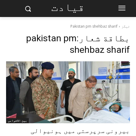
قیادت
ٹیگز
Pakistan pm shehbaz sharif
بطاقة شعار:
pakistan pm
shehbaz sharif
بین الاقوامی
بیرونی سرپرستی میں ہونیوالی