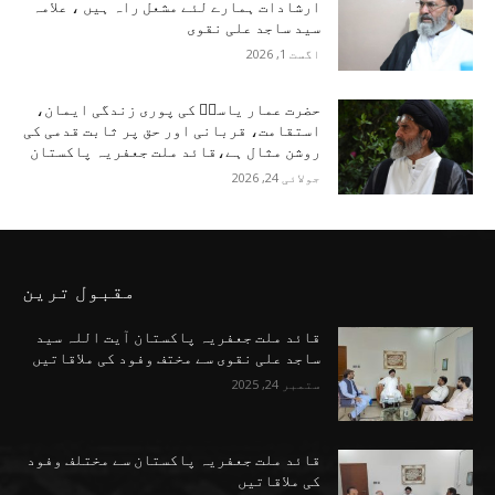
ارشادات ہمارے لئے مشعل راہ ہیں ، علامہ
سید ساجد علی نقوی
اگست 1, 2026
حضرت عمار یاسرؑ کی پوری زندگی ایمان،
استقامت، قربانی اور حق پر ثابت قدمی کی
روشن مثال ہے،قائد ملت جعفریہ پاکستان
جولائی 24, 2026
مقبول ترین
قائد ملت جعفریہ پاکستان آیت اللہ سید
ساجد علی نقوی سے مختف وفود کی ملاقاتیں
ستمبر 24, 2025
قائد ملت جعفریہ پاکستان سے مختلف وفود
کی ملاقاتیں