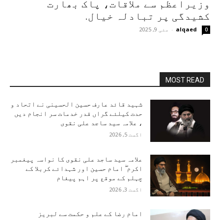
وزیراعظم سے ملاقات، پاک بھارت
کشیدگی پر تبادلہ خیال.
alqaed
-
مئی 9, 2025
0
MOST READ
شہید قائد عارف حسین الحسینی نے اتحاد و
حدت کیلئے گراں قدر خدمات سر انجام دیں
، علامہ سید ساجد علی نقوی
اگست 5, 2026
علامہ سید ساجد علی نقوی کا نواسہ پیغمبر
اکرم ۖ امام حسین اور شہدائے کربلا کے
چہلم کے موقع پر اہم پیغام
اگست 3, 2026
امام رضا کے علم و حکمت سے لبریز