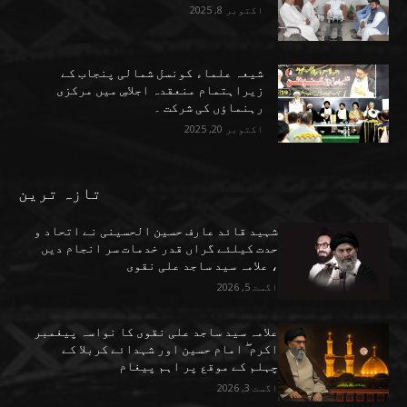
اکتوبر 8, 2025
شیعہ علماء کونسل شمالی پنجاب کے
زیراہتمام منعقدہ اجلاسِ میں مرکزی
رہنماؤں کی شرکت ۔
اکتوبر 20, 2025
تازہ ترین
شہید قائد عارف حسین الحسینی نے اتحاد و
حدت کیلئے گراں قدر خدمات سر انجام دیں
، علامہ سید ساجد علی نقوی
اگست 5, 2026
علامہ سید ساجد علی نقوی کا نواسہ پیغمبر
اکرم ۖ امام حسین اور شہدائے کربلا کے
چہلم کے موقع پر اہم پیغام
اگست 3, 2026