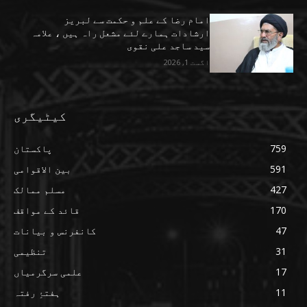
امام رضا کے علم و حکمت سے لبریز
ارشادات ہمارے لئے مشعل راہ ہیں ، علامہ
سید ساجد علی نقوی
اگست 1, 2026
کیٹیگری
759
پاکستان
591
بین الاقوامی
427
مسلم ممالک
170
قائد کے مواقف
47
کانفرنس و بیانات
31
تنظیمی
17
علمی سرگرمیاں
11
ہفتۂِ رفتہ