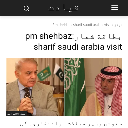
قیادت
ٹیگز
Pm shehbaz sharif saudi arabia visit
بطاقة شعار:
pm shehbaz
sharif saudi arabia visit
بین الاقوامی
سعودی وزیر مملکت برائےخارجہ کی