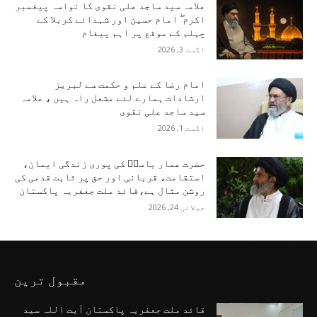
علامہ سید ساجد علی نقوی کا نواسہ پیغمبر
اکرم ۖ امام حسین اور شہدائے کربلا کے
چہلم کے موقع پر اہم پیغام
اگست 3, 2026
امام رضا کے علم و حکمت سے لبریز
ارشادات ہمارے لئے مشعل راہ ہیں ، علامہ
سید ساجد علی نقوی
اگست 1, 2026
حضرت عمار یاسرؑ کی پوری زندگی ایمان،
استقامت، قربانی اور حق پر ثابت قدمی کی
روشن مثال ہے،قائد ملت جعفریہ پاکستان
جولائی 24, 2026
مقبول ترین
قائد ملت جعفریہ پاکستان آیت اللہ سید