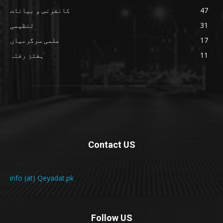
47
کانفرنس و بیانات
31
تنظیمی
17
علمی سرگرمیاں
11
ہفتۂِ رفتہ
Contact US
info (at) Qeyadat.pk
Follow US