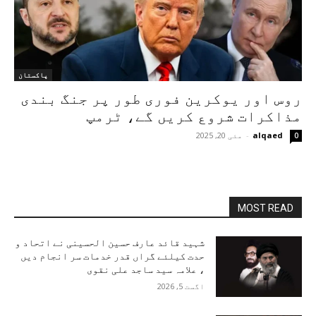
پاکستان
روس اور یوکرین فوری طور پر جنگ بندی
مذاکرات شروع کریں گے، ٹرمپ
alqaed
-
مئی 20, 2025
0
MOST READ
شہید قائد عارف حسین الحسینی نے اتحاد و
حدت کیلئے گراں قدر خدمات سر انجام دیں
، علامہ سید ساجد علی نقوی
اگست 5, 2026