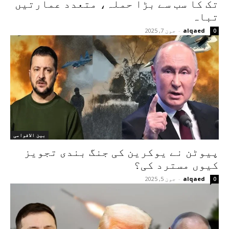
تک کا سب سے بڑا حملہ، متعدد عمارتیں
تباہ
alqaed
-
جون 7, 2025
0
بین الاقوامی
پیوٹن نے یوکرین کی جنگ بندی تجویز
کیوں مسترد کی؟
alqaed
-
جون 5, 2025
0