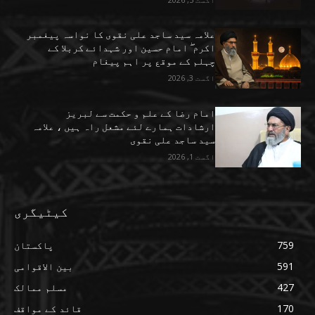
علامہ سید ساجد علی نقوی کا نواسہ پیغمبر
اکرم ۖ امام حسین اور شہدائے کربلا کے
چہلم کے موقع پر اہم پیغام
اگست 3, 2026
امام رضا کے علم و حکمت سے لبریز
ارشادات ہمارے لئے مشعل راہ ہیں ، علامہ
سید ساجد علی نقوی
اگست 1, 2026
کیٹیگری
759
پاکستان
591
بین الاقوامی
427
مسلم ممالک
170
قائد کے مواقف