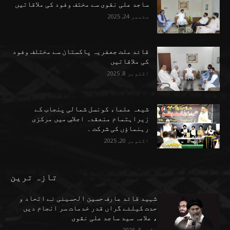
ساجد علی نقوی سے مختف وفود کی ملاقاتیں
ستمبر 24, 2025
قائد ملت جعفریہ پاکستان سے مختلف وفود
کی ملاقاتیں
اکتوبر 8, 2025
شیعہ علماء کونسل شمالی پنجاب کے
زیراہتمام منعقدہ اجلاسِ میں مرکزی
رہنماؤں کی شرکت ۔
اکتوبر 20, 2025
تازہ ترین
شہید قائد عارف حسین الحسینی نے اتحاد و
حدت کیلئے گراں قدر خدمات سر انجام دیں
، علامہ سید ساجد علی نقوی
اگست 5, 2026