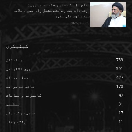
امام رضا کے علم و حکمت سے لبریز
ارشادات ہمارے لئے مشعل راہ ہیں ، علامہ
سید ساجد علی نقوی
اگست 1, 2026
کیٹیگری
759
پاکستان
591
بین الاقوامی
427
مسلم ممالک
170
قائد کے مواقف
47
کانفرنس و بیانات
31
تنظیمی
17
علمی سرگرمیاں
11
ہفتۂِ رفتہ