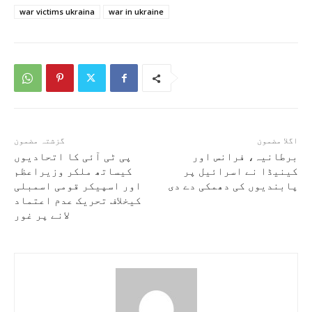
war victims ukraina
war in ukraine
اگلا مضمون
گزشتہ مضمون
برطانیہ، فرانس اور
پی ٹی آئی کا اتحادیوں
کینیڈا نے اسرائیل پر
کیساتھ ملکر وزیراعظم
پابندیوں کی دھمکی دے دی
اور اسپیکر قومی اسمبلی
کیخلاف تحریک عدم اعتماد
لانے پر غور