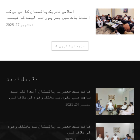
اسلامی تحریک پاکستان کا جی بی کے
انتخابات میں بھر پور حصہ لینے کا فیصلہ
اکتوبر 27, 2025
مزید لوڈ کریں
مقبول ترین
قائد ملت جعفریہ پاکستان آیت اللہ سید
ساجد علی نقوی سے مختف وفود کی ملاقاتیں
ستمبر 24, 2025
قائد ملت جعفریہ پاکستان سے مختلف وفود
کی ملاقاتیں
اکتوبر 8, 2025