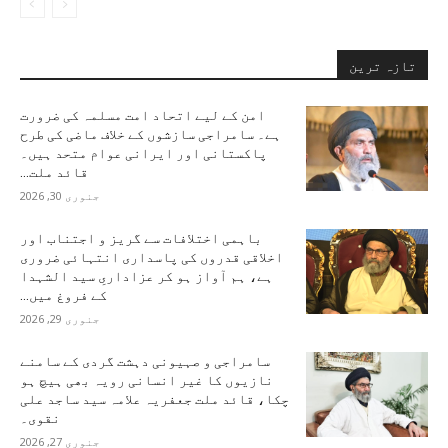
تازہ ترین
امن کے لیے اتحاد امت مسلمہ کی ضرورت
ہے۔ سامراجی سازشوں کے خلاف ماضی کی طرح
پاکستانی اور ایرانی عوام متحد ہیں۔
قائد ملت...
جنوری 30, 2026
باہمی اختلافات سے گریز و اجتناب اور
اخلاقی قدروں کی پاسداری انتہائی ضروری
ہے، ہم آواز ہو کر عزاداریِ سید الشہدا
کے فروغ میں...
جنوری 29, 2026
سامراجی و صہیونی دہشت گردی کے سامنے
نازیوں کا غیر انسانی رویہ بھی ہیچ ہو
چکا، قائد ملت جعفریہ علامہ سید ساجد علی
نقوی۔
جنوری 27, 2026