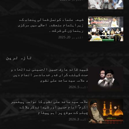
شیعہ علماء کونسل شمالی پنجاب کے
زیراہتمام منعقدہ اجلاسِ میں مرکزی
رہنماؤں کی شرکت ۔
اکتوبر 20, 2025
تازہ ترین
شہید قائد عارف حسین الحسینی نے اتحاد و
حدت کیلئے گراں قدر خدمات سر انجام دیں
، علامہ سید ساجد علی نقوی
اگست 5, 2026
علامہ سید ساجد علی نقوی کا نواسہ پیغمبر
اکرم ۖ امام حسین اور شہدائے کربلا کے
چہلم کے موقع پر اہم پیغام
اگست 3, 2026