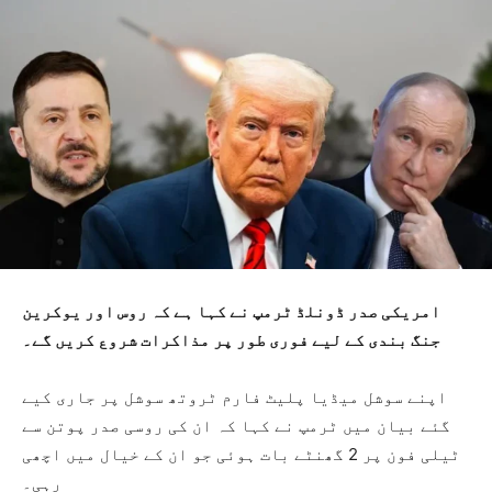
امریکی صدر ڈونلڈ ٹرمپ نے کہا ہے کہ روس اور یوکرین
جنگ بندی کے لیے فوری طور پر مذاکرات شروع کریں گے۔
اپنے سوشل میڈیا پلیٹ فارم ٹروتھ سوشل پر جاری کیے
گئے بیان میں ٹرمپ نے کہا کہ ان کی روسی صدر پوتن سے
ٹیلی فون پر 2 گھنٹے بات ہوئی جو ان کے خیال میں اچھی
رہی۔