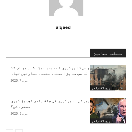
alqaed
متعلقہ مضامین
روس کا یوکرین کے دوسرے بڑے شہر پر اب تک
کا سب سے بڑا حملہ، متعدد عمارتیں تباہ
جون 7, 2025
بین الاقوامی
پیوٹن نے یوکرین کی جنگ بندی تجویز کیوں
مسترد کی؟
جون 5, 2025
بین الاقوامی