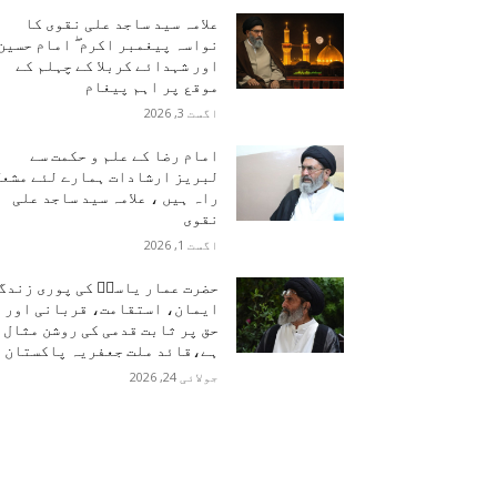
علامہ سید ساجد علی نقوی کا
نواسہ پیغمبر اکرم ۖ امام حسین
اور شہدائے کربلا کے چہلم کے
موقع پر اہم پیغام
اگست 3, 2026
امام رضا کے علم و حکمت سے
لبریز ارشادات ہمارے لئے مشعل
راہ ہیں ، علامہ سید ساجد علی
نقوی
اگست 1, 2026
حضرت عمار یاسرؑ کی پوری زندگ
ایمان، استقامت، قربانی اور
حق پر ثابت قدمی کی روشن مثال
ہے،قائد ملت جعفریہ پاکستان
جولائی 24, 2026