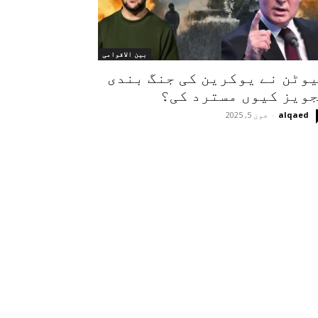
بین الاقوامی
وٹن نے یوکرین کی جنگ بندی
ویز کیوں مسترد کی؟
alqaed
-
جون 5, 2025