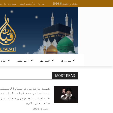
ہفتہ, اگست 8, 2026
سائن ان / شمولیت
ہمارے بارے
سرورق
خبریں
ایونٹس
تار
MOST READ
شہید قائد عارف حسین الحسینی
نے اتحاد و حدت کیلئے گراں قدر
خدمات سر انجام دیں ، علامہ سید
ساجد علی نقوی
اگست 5, 2026