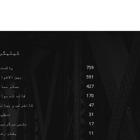
کیٹیگر
759
پاکستا
591
بین الاقوا
427
مسلم ممال
170
قائد کے مواق
47
کانفرنس و بیانا
31
تنظیم
17
علمی سرگرمیا
11
ہفتۂِ رف