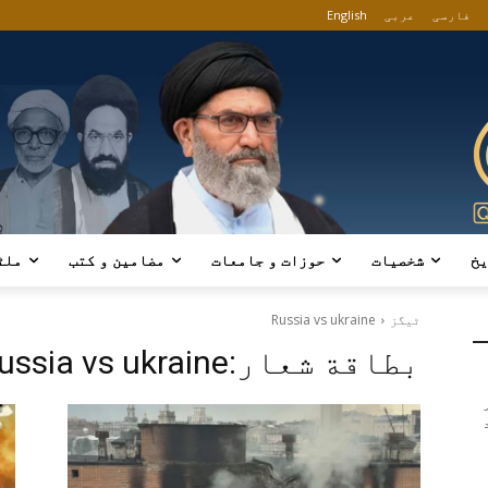
فارسی
عربی
English
یخ
شخصیات
حوزات و جامعات
مضامین و کتب
ملٹ
ٹیگز
Russia vs ukraine
بطاقة شعار:
russia vs ukraine