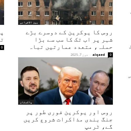
بین الاقوامی
روس کا یوکرین کے دوسرے بڑے
پی
شہر پر اب تک کا سب سے بڑا
تج
حملہ، متعدد عمارتیں تباہ
0
alqaed
-
جون 7, 2025
0
ی
پاکستان
روس اور یوکرین فوری طور پر
جنگ بندی مذاکرات شروع کریں
گے، ٹرمپ