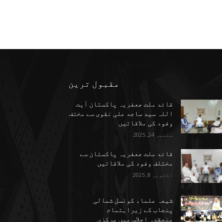
مقبول ترین
قائد ملت جعفریہ پاکستان آیت
اللہ سید ساجد علی نقوی سے مختف
وفود کی ملاقاتیں
ستمبر 24, 2025
قائد ملت جعفریہ پاکستان سے
مختلف وفود کی ملاقاتیں
اکتوبر 8, 2025
شیعہ علماء کونسل شمالی
پنجاب کے زیراہتمام
منعقدہ اجلاسِ میں مرکزی