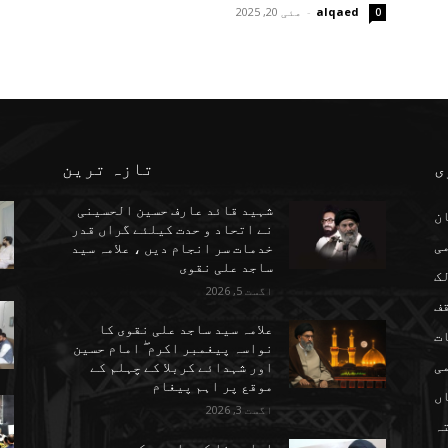
alqaed
-
مئی 20, 2025
0
ی
تازہ ترین
شہید قائد عارف حسین الحسینی
ن
نے اتحاد و حدت کیلئے گراں قدر
می
خدمات سر انجام دیں ، علامہ سید
ساجد علی نقوی
ک
اگست 5, 2026
ف
علامہ سید ساجد علی نقوی کا
ت
نواسہ پیغمبر اکرم ۖ امام حسین
ی
اور شہدائے کربلا کے چہلم کے
موقع پر اہم پیغام
ں
اگست 3, 2026
تہ