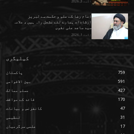
اگست 3, 2026
امام رضا کے علم و حکمت سے لبریز
ارشادات ہمارے لئے مشعل راہ ہیں ، علامہ
سید ساجد علی نقوی
اگست 1, 2026
کیٹیگری
759
پاکستان
591
بین الاقوامی
427
مسلم ممالک
170
قائد کے مواقف
47
کانفرنس و بیانات
31
تنظیمی
17
علمی سرگرمیاں