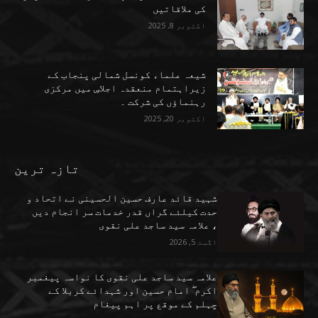
کی ملاقاتیں
اکتوبر 8, 2025
شیعہ علماء کونسل شمالی پنجاب کے
زیراہتمام منعقدہ اجلاسِ میں مرکزی
رہنماؤں کی شرکت ۔
اکتوبر 20, 2025
تازہ ترین
شہید قائد عارف حسین الحسینی نے اتحاد و
حدت کیلئے گراں قدر خدمات سر انجام دیں
، علامہ سید ساجد علی نقوی
اگست 5, 2026
علامہ سید ساجد علی نقوی کا نواسہ پیغمبر
اکرم ۖ امام حسین اور شہدائے کربلا کے
چہلم کے موقع پر اہم پیغام