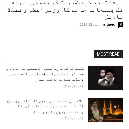
دہشتگردی کیخلاف جنگ کو منطقی انجام
تک پہنچایا جائے گا: وزیر اعظم و فیلڈ
مارشل
alqaed
-
مئی 22, 2025
0
MOST READ
شہید قائد عارف حسین الحسینی نے اتحاد و
حدت کیلئے گراں قدر خدمات سر انجام دیں
، علامہ سید ساجد علی نقوی
اگست 5, 2026
علامہ سید ساجد علی نقوی کا نواسہ پیغمبر
اکرم ۖ امام حسین اور شہدائے کربلا کے
چہلم کے موقع پر اہم پیغام
اگست 3, 2026