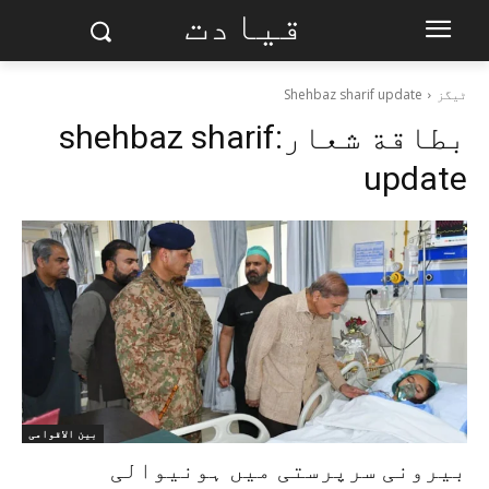
قیادت
ٹیگز
Shehbaz sharif update
بطاقة شعار:
shehbaz sharif
update
بین الاقوامی
بیرونی سرپرستی میں ہونیوالی