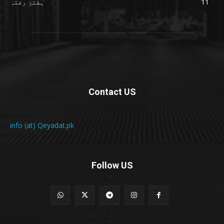
11
ہفتۂِ رفتہ
Contact US
info (at) Qeyadat.pk
Follow US