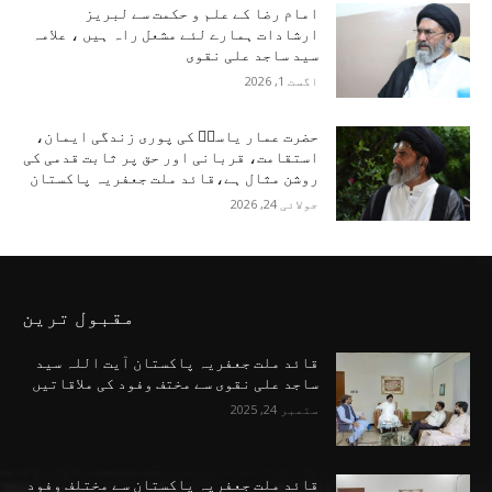
امام رضا کے علم و حکمت سے لبریز
ارشادات ہمارے لئے مشعل راہ ہیں ، علامہ
سید ساجد علی نقوی
اگست 1, 2026
حضرت عمار یاسرؑ کی پوری زندگی ایمان،
استقامت، قربانی اور حق پر ثابت قدمی کی
روشن مثال ہے،قائد ملت جعفریہ پاکستان
جولائی 24, 2026
مقبول ترین
قائد ملت جعفریہ پاکستان آیت اللہ سید
ساجد علی نقوی سے مختف وفود کی ملاقاتیں
ستمبر 24, 2025
قائد ملت جعفریہ پاکستان سے مختلف وفود