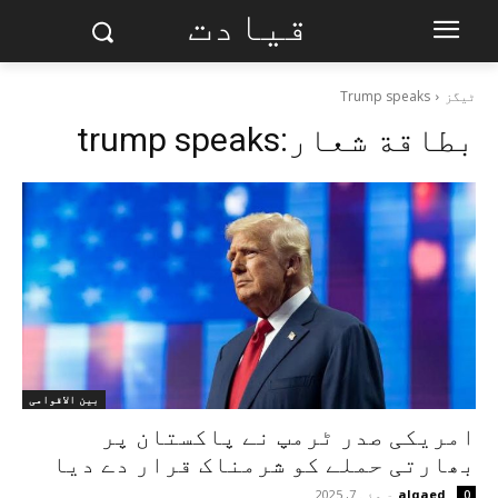
قیادت
ٹیگز
Trump speaks
بطاقة شعار:
trump speaks
بین الاقوامی
امریکی صدر ٹرمپ نے پاکستان پر
بھارتی حملے کو شرمناک قرار دے دیا
alqaed
-
مئی 7, 2025
0