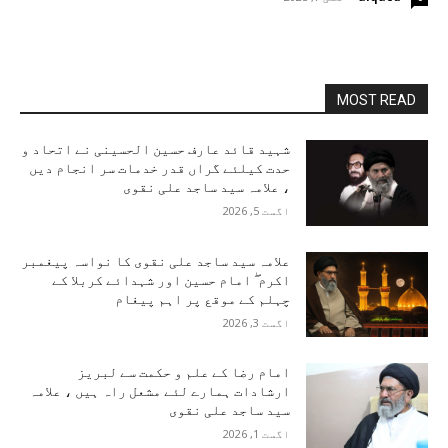
MOST READ
شہید قائد عارف حسین الحسینی نے اتحاد و
حدت کیلئے گراں قدر خدمات سر انجام دیں
، علامہ سید ساجد علی نقوی
اگست 5, 2026
علامہ سید ساجد علی نقوی کا نواسہ پیغمبر
اکرم ۖ امام حسین اور شہدائے کربلا کے
چہلم کے موقع پر اہم پیغام
اگست 3, 2026
امام رضا کے علم و حکمت سے لبریز
ارشادات ہمارے لئے مشعل راہ ہیں ، علامہ
سید ساجد علی نقوی
اگست 1, 2026