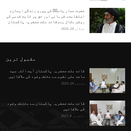
حضرت عمار یاسرؑ کی پوری زندگی ایمان،
استقامت، قربانی اور حق پر ثابت قدمی کی
روشن مثال ہے،قائد ملت جعفریہ پاکستان
جولائی 24, 2026
مقبول ترین
قائد ملت جعفریہ پاکستان آیت اللہ سید
ساجد علی نقوی سے مختف وفود کی ملاقاتیں
ستمبر 24, 2025
قائد ملت جعفریہ پاکستان سے مختلف وفود
کی ملاقاتیں
اکتوبر 8, 2025