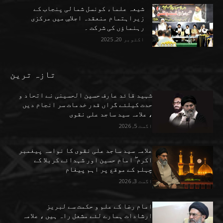
شیعہ علماء کونسل شمالی پنجاب کے
زیراہتمام منعقدہ اجلاسِ میں مرکزی
رہنماؤں کی شرکت ۔
اکتوبر 20, 2025
تازہ ترین
شہید قائد عارف حسین الحسینی نے اتحاد و
حدت کیلئے گراں قدر خدمات سر انجام دیں
، علامہ سید ساجد علی نقوی
اگست 5, 2026
علامہ سید ساجد علی نقوی کا نواسہ پیغمبر
اکرم ۖ امام حسین اور شہدائے کربلا کے
چہلم کے موقع پر اہم پیغام
اگست 3, 2026
امام رضا کے علم و حکمت سے لبریز
ارشادات ہمارے لئے مشعل راہ ہیں ، علامہ