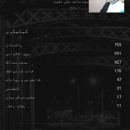
سید ساجد علی نقوی
اگست 1, 2026
کیٹیگری
759
پاکستان
591
بین الاقوامی
427
مسلم ممالک
170
قائد کے مواقف
47
کانفرنس و بیانات
31
تنظیمی
17
علمی سرگرمیاں
11
ہفتۂِ رفتہ