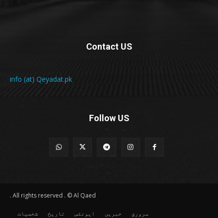
Contact US
info (at) Qeyadat.pk
Follow US
All rights reserved . © Al Qaed .
سرورق
خبریں
ایونٹس
تاریخ
شخصیات