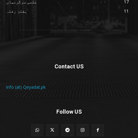
17
علمی سرگرمیاں
11
ہفتۂِ رفتہ
Contact US
info (at) Qeyadat.pk
Follow US