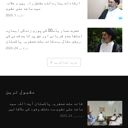
ارشادات ہمارے لئے مشعل راہ ہیں ، علامہ
سید ساجد علی نقوی
اگست 1, 2026
حضرت عمار یاسرؑ کی پوری زندگی ایمان،
استقامت، قربانی اور حق پر ثابت قدمی کی
روشن مثال ہے،قائد ملت جعفریہ پاکستان
جولائی 24, 2026
مزید لوڈ کریں
مقبول ترین
قائد ملت جعفریہ پاکستان آیت اللہ سید
ساجد علی نقوی سے مختف وفود کی ملاقاتیں
ستمبر 24, 2025