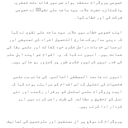
خصوصی پروگرام منعقد ہوا، جس میں قائد ملت جعفریہ
پاکستان، حضرت علامہ سید ساجد علی نقویؒ نے خصوصی
شرکت کی اور خطاب کیا۔
اپنے خصوصی خطاب میں علامہ سید ساجد علی نقوی نے کہا
کہ دینی مدارس کے فارغ التحصیل افراد کی تصنیفی اور
ترجماتی خدمات دراصل فکری خود کفالت اور علمی بقا کی
ضمانت ہیں۔ انہوں نے کہا کہ وہ اقوام جو اپنے اہلِ علم
کی قدر نہیں کرتیں، فکری طور پر کمزور ہو جاتی ہیں۔
انہوں نے جامعۃ المصطفیٰ العالمیہ کی جانب سے علمی
شخصیات کی تجلیل کے اس اقدام کو سراہتے ہوئے کہا کہ
ایسے پروگرام علمی تسلسل کو برقرار رکھنے اور نئی
نسل کو تحقیق و مطالعہ کی طرف راغب کرنے میں اہم
کردار ادا کرتے ہیں۔
پروگرام کے موقع پر ان مصنفین اور مترجمین کی تصانیف