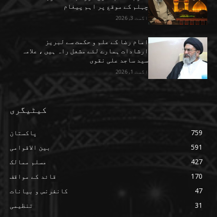
چہلم کے موقع پر اہم پیغام
اگست 3, 2026
امام رضا کے علم و حکمت سے لبریز
ارشادات ہمارے لئے مشعل راہ ہیں ، علامہ
سید ساجد علی نقوی
اگست 1, 2026
کیٹیگری
759
پاکستان
591
بین الاقوامی
427
مسلم ممالک
170
قائد کے مواقف
47
کانفرنس و بیانات
31
تنظیمی