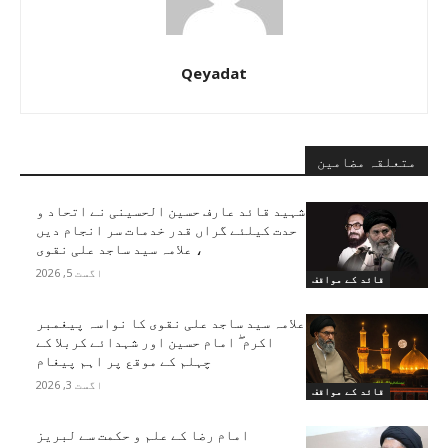
Qeyadat
متعلقہ مضامین
شہید قائد عارف حسین الحسینی نے اتحاد و
حدت کیلئے گراں قدر خدمات سر انجام دیں
، علامہ سید ساجد علی نقوی
اگست 5, 2026
قائد کے مواقف
علامہ سید ساجد علی نقوی کا نواسہ پیغمبر
اکرم ۖ امام حسین اور شہدائے کربلا کے
چہلم کے موقع پر اہم پیغام
اگست 3, 2026
قائد کے مواقف
امام رضا کے علم و حکمت سے لبریز