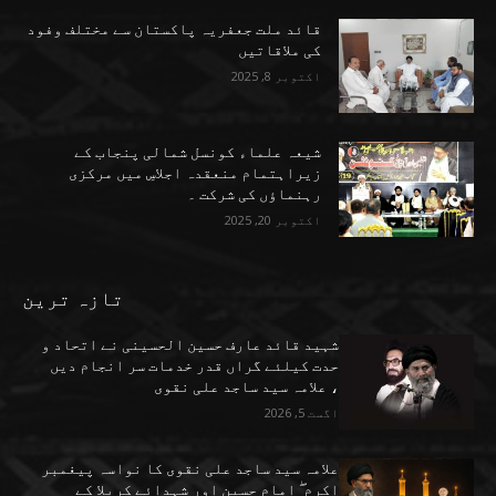
قائد ملت جعفریہ پاکستان سے مختلف وفود
کی ملاقاتیں
اکتوبر 8, 2025
شیعہ علماء کونسل شمالی پنجاب کے
زیراہتمام منعقدہ اجلاسِ میں مرکزی
رہنماؤں کی شرکت ۔
اکتوبر 20, 2025
تازہ ترین
شہید قائد عارف حسین الحسینی نے اتحاد و
حدت کیلئے گراں قدر خدمات سر انجام دیں
، علامہ سید ساجد علی نقوی
اگست 5, 2026
علامہ سید ساجد علی نقوی کا نواسہ پیغمبر
اکرم ۖ امام حسین اور شہدائے کربلا کے