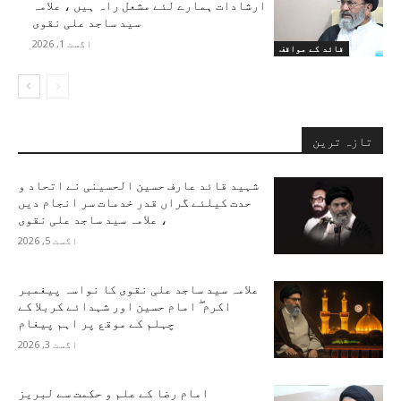
ارشادات ہمارے لئے مشعل راہ ہیں ، علامہ
سید ساجد علی نقوی
اگست 1, 2026
قائد کے مواقف
تازہ ترین
شہید قائد عارف حسین الحسینی نے اتحاد و
حدت کیلئے گراں قدر خدمات سر انجام دیں
، علامہ سید ساجد علی نقوی
اگست 5, 2026
علامہ سید ساجد علی نقوی کا نواسہ پیغمبر
اکرم ۖ امام حسین اور شہدائے کربلا کے
چہلم کے موقع پر اہم پیغام
اگست 3, 2026
امام رضا کے علم و حکمت سے لبریز