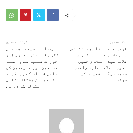
اگلا مضمون
گزشتہ مضمون
قومی علما مشائخ کانفرنس
آیت اللہ سید ساجد علی
میں علامہ شبیر میثمی ،
نقوی کا دینی مدارس اور
علامہ سید افتخار حسین
حوزاتِ علمیہ سے وابستہ
نقوی ، علامہ عارف واحدی
مصنفین اور مترجمین کی
سمیت دیگر شخصیات کی
علمی خدمات کے پروگرام
شرکت
کے دوران مختلف کتابی
اسٹالز کا دورہ .