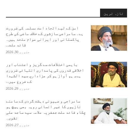
تازہ ترین
امن کے لیے اتحاد امت مسلمہ کی ضرورت
ہے۔ سامراجی سازشوں کے خلاف ماضی کی طرح
پاکستانی اور ایرانی عوام متحد ہیں۔
قائد ملت...
جنوری 30, 2026
باہمی اختلافات سے گریز و اجتناب اور
اخلاقی قدروں کی پاسداری انتہائی ضروری
ہے، ہم آواز ہو کر عزاداریِ سید الشہدا
کے فروغ میں...
جنوری 29, 2026
سامراجی و صہیونی دہشت گردی کے سامنے
نازیوں کا غیر انسانی رویہ بھی ہیچ ہو
چکا، قائد ملت جعفریہ علامہ سید ساجد علی
نقوی۔
جنوری 27, 2026