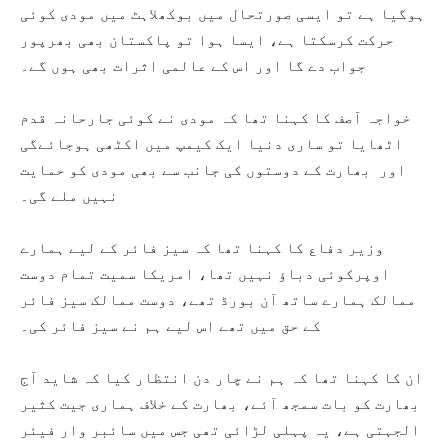
ہوگیا ہے تو ایسی صورتحال میں بوکھلاہٹ میں مودی کوئی
حرکت کرسکتا ہے، ایسا ہوا تو پاکستان بھی بھرپور
جواب دے گا اور اس کے عالمی اثرات بھی ہوں گے۔
خواجہ آصف کا کہنا تھا کہ مودی نے کوئی جارحانہ قدم
اٹھایا تو ساری دنیا ایک کیمپ میں اکٹھی ہوجائےگی
اور بھارت کے دوستوں کی جانب سے بھی مودی کو حمایت
نہیں ملے گی۔
وزیر دفاع کا کہنا تھا کہ سیز فائر کے لیے ہمارے
اوپرکوئی دباؤ نہیں تھا، امریکا سمیت تمام دوست
ممالک ہمارے ساتھ آن بورڈ تھے، دوست ممالک سیز فائر
کے حق میں تھے اس لیے ہم نے سیز فائر کی۔
ان کا کہنا تھا کہ ہم نے چار دن انتظار کیا کہ شاید آج
بھارت کو بات سمجھ آئے، بھارت کے خلاف ہماری جیت کثیر
الجہتی ہے، یہ پہلی لڑائی تھی جس میں سائبر وار فیئر