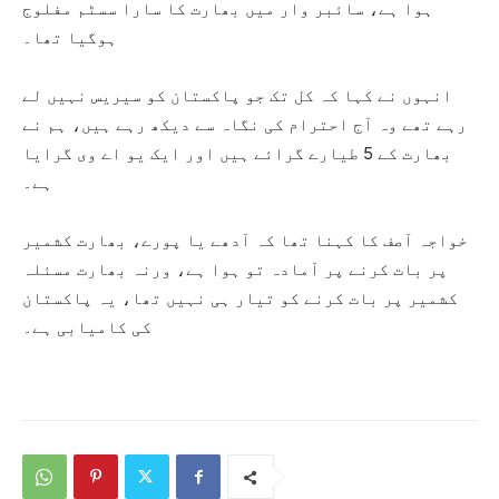
ہوا ہے، سائبر وار میں بھارت کا سارا سسٹم مفلوج
ہوگیا تھا۔
انہوں نے کہا کہ کل تک جو پاکستان کو سیریس نہیں لے
رہے تھے وہ آج احترام کی نگاہ سے دیکھ رہے ہیں، ہم نے
بھارت کے 5 طیارے گرائے ہیں اور ایک یو اے وی گرایا
ہے۔
خواجہ آصف کا کہنا تھا کہ آدھے یا پورے، بھارت کشمیر
پر بات کرنے پر آمادہ تو ہوا ہے، ورنہ بھارت مسئلہ
کشمیر پر بات کرنے کو تیار ہی نہیں تھا، یہ پاکستان
کی کامیابی ہے۔