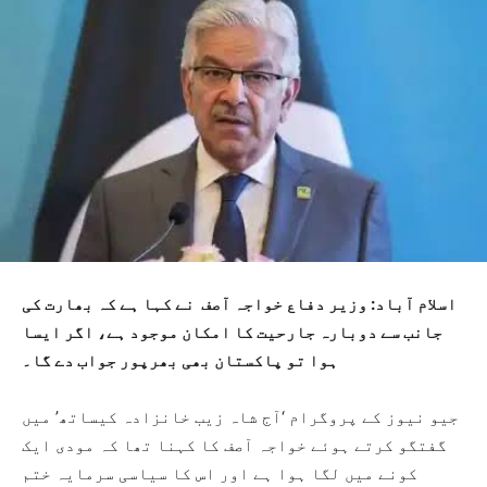
ا
سلام آباد: وزیر دفاع خواجہ آصف نے کہا ہے کہ بھارت کی
جانب سے دوبارہ جارحیت کا امکان موجود ہے، اگر ایسا
ہوا تو پاکستان بھی بھرپور جواب دے گا۔
جیو نیوز کے پروگرام ‘آج شاہ زیب خانزادہ کیساتھ’ میں
گفتگو کرتے ہوئے خواجہ آصف کا کہنا تھا کہ مودی ایک
کونے میں لگا ہوا ہے اور اس کا سیاسی سرمایہ ختم