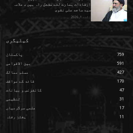
ارشادات ہمارے لئے مشعل راہ ہیں ، علامہ
سید ساجد علی نقوی
اگست 1, 2026
کیٹیگری
759
پاکستان
591
بین الاقوامی
427
مسلم ممالک
170
قائد کے مواقف
47
کانفرنس و بیانات
31
تنظیمی
17
علمی سرگرمیاں
11
ہفتۂِ رفتہ