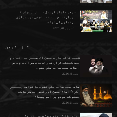
شیعہ علماء کونسل شمالی پنجاب کے
زیراہتمام منعقدہ اجلاسِ میں مرکزی
رہنماؤں کی شرکت ۔
اکتوبر 20, 2025
تازہ ترین
شہید قائد عارف حسین الحسینی نے اتحاد و
حدت کیلئے گراں قدر خدمات سر انجام دیں
، علامہ سید ساجد علی نقوی
اگست 5, 2026
علامہ سید ساجد علی نقوی کا نواسہ پیغمبر
اکرم ۖ امام حسین اور شہدائے کربلا کے
چہلم کے موقع پر اہم پیغام
اگست 3, 2026
امام رضا کے علم و حکمت سے لبریز