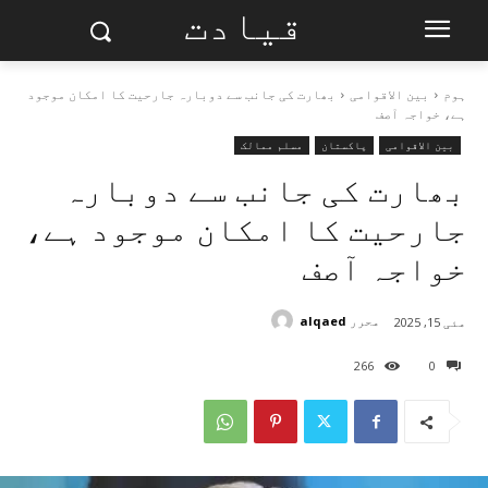
قیادت
ہوم
بین الاقوامی
بھارت کی جانب سے دوبارہ جارحیت کا امکان موجود
ہے، خواجہ آصف
بین الاقوامی
پاکستان
مسلم ممالک
بھارت کی جانب سے دوبارہ
جارحیت کا امکان موجود ہے،
خواجہ آصف
محرر
alqaed
مئی 15, 2025
266
0