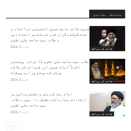
متعلقہ مضامین
شہید قائد عارف حسین الحسینی نے اتحاد و
حدت کیلئے گراں قدر خدمات سر انجام دیں
، علامہ سید ساجد علی نقوی
اگست 5, 2026
قائد کے مواقف
علامہ سید ساجد علی نقوی کا نواسہ پیغمبر
اکرم ۖ امام حسین اور شہدائے کربلا کے
چہلم کے موقع پر اہم پیغام
اگست 3, 2026
قائد کے مواقف
امام رضا کے علم و حکمت سے لبریز
ارشادات ہمارے لئے مشعل راہ ہیں ، علامہ
سید ساجد علی نقوی
اگست 1, 2026
قائد کے مواقف