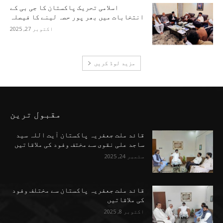
اسلامی تحریک پاکستان کا جی بی کے
انتخابات میں بھر پور حصہ لینے کا فیصلہ
اکتوبر 27, 2025
مزید لوڈ کریں
مقبول ترین
قائد ملت جعفریہ پاکستان آیت اللہ سید
ساجد علی نقوی سے مختف وفود کی ملاقاتیں
ستمبر 24, 2025
قائد ملت جعفریہ پاکستان سے مختلف وفود
کی ملاقاتیں
اکتوبر 8, 2025