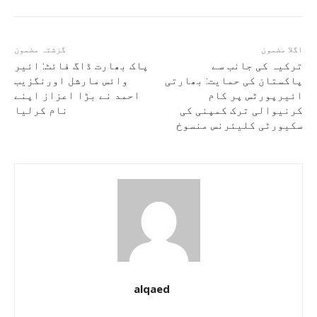
اگلا مضمون
گزشتہ مضمون
ترکیہ کی جانب سے
پاک بھارت ڈاگ فائٹ: ائیر
پاکستان کی حمایت: بھارتی
وائس مارشل اورنگزیب
ائیرپورٹس پر کام
احمد نے بڑا اعزاز اپنے
کرنیوالی ترک کمپنی کی
نام کرلیا
سکیورٹی کلیئرنس منسوخ
alqaed