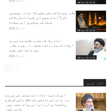
اگست 5, 2026
قائد کے مواقف
علامہ سید ساجد علی نقوی کا نواسہ پیغمبر
اکرم ۖ امام حسین اور شہدائے کربلا کے
چہلم کے موقع پر اہم پیغام
اگست 3, 2026
قائد کے مواقف
امام رضا کے علم و حکمت سے لبریز
ارشادات ہمارے لئے مشعل راہ ہیں ، علامہ
سید ساجد علی نقوی
اگست 1, 2026
قائد کے مواقف
تازہ ترین
امن کے لیے اتحاد امت مسلمہ کی ضرورت
ہے۔ سامراجی سازشوں کے خلاف ماضی کی طرح
پاکستانی اور ایرانی عوام متحد ہیں۔
قائد ملت...