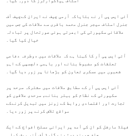
اسٹاف ہیڈکوارٹرز کا دورہ کیا۔
آئی ایس پی آر نے بتایاکہ آرمی چیف نے ایران کےچیف آف
جنرل اسٹاف میجر جنرل محمد باقری سے ملاقات کی جس میں
علاقائی سکیورٹی کی ابھرتی ہوئی صورتحال پر تبادلہ
خیال کیا گیا۔
آئی ایس پی آر کا کہنا ہے کہ ملاقات میں دوطرفہ دفاعی
تعلقات کو مضبوط بنانے اور باہمی دلچسپی کے اہم
شعبوں میں عسکری تعاون کو بڑھانا پر زور دیا گیا۔
آئی ایس پی آر کے مطابق ملاقات میں مشترکہ سرحد پر
سکیورٹی کے نظام کو بہتر بنانے، سرحدی علاقوں کو
تجارت اور اقتصادی روابط کے زونز میں تبدیل کرنےکے
مواقع تلاش کرنے پر زور دیا۔
فیلڈ مارشل کو ان کی آمد پر ایرانی مسلح افواج کے ایک
چاق چوبند دستے نے گارڈ آف آنر پیش کیا۔