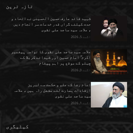
تازہ ترین
شہید قائد عارف حسین الحسینی نے اتحاد و
حدت کیلئے گراں قدر خدمات سر انجام دیں
، علامہ سید ساجد علی نقوی
اگست 5, 2026
علامہ سید ساجد علی نقوی کا نواسہ پیغمبر
اکرم ۖ امام حسین اور شہدائے کربلا کے
چہلم کے موقع پر اہم پیغام
اگست 3, 2026
امام رضا کے علم و حکمت سے لبریز
ارشادات ہمارے لئے مشعل راہ ہیں ، علامہ
سید ساجد علی نقوی
اگست 1, 2026
کیٹیگری