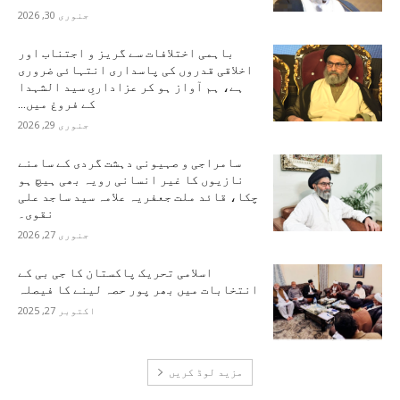
جنوری 30, 2026
باہمی اختلافات سے گریز و اجتناب اور
اخلاقی قدروں کی پاسداری انتہائی ضروری
ہے، ہم آواز ہو کر عزاداریِ سید الشہدا
کے فروغ میں...
جنوری 29, 2026
سامراجی و صہیونی دہشت گردی کے سامنے
نازیوں کا غیر انسانی رویہ بھی ہیچ ہو
چکا، قائد ملت جعفریہ علامہ سید ساجد علی
نقوی۔
جنوری 27, 2026
اسلامی تحریک پاکستان کا جی بی کے
انتخابات میں بھر پور حصہ لینے کا فیصلہ
اکتوبر 27, 2025
مزید لوڈ کریں