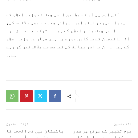
آئی ایس پی آر کے مطابق آرمی چیف نے وزیر اعظم کے
ہمراہ سپریم لیڈر اور ایرانی صدر سے بھی ملاقات کی،
آرمی چیف وزیر اعظم کے ہمراہ ترکیہ، ایران اور
آذربائیجان کے سرکاری دورے پر ہیں جہاں وہ وزیراعظم
کے ہمراہ ان برادر ممالک کی قیادت سے ملاقاتیں کر رہے
ہیں۔
اگلا مضمون
گزشتہ مضمون
یوم تکبیر کے موقع پر صدر
پاکستان میں ذی الحجہ کا
مملکت اور وزیر اعظم کا
چاند نظر نہیں آیا، یکم