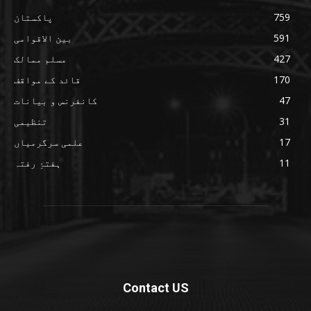
759
پاکستان
591
بین الاقوامی
427
مسلم ممالک
170
قائد کے مواقف
47
کانفرنس و بیانات
31
تنظیمی
17
علمی سرگرمیاں
11
ہفتۂِ رفتہ
Contact US