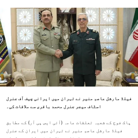
فیلڈ مارشل عاصم منیر نے تہران میں ایرانی چیف آف جنرل
اسٹاف میجر جنرل محمد باقری سے ملاقات کی۔
پاک فوج کے شعبہ تعلقات عامہ (آئی ایس پی آر) کے مطابق
فیلڈ مارشل عاصم منیر نے تہران میں ایران کے جنرل