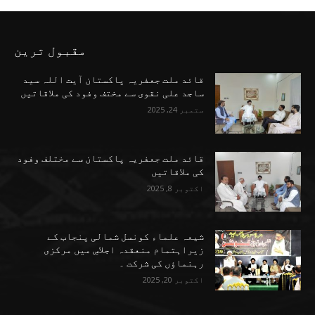
مقبول ترین
قائد ملت جعفریہ پاکستان آیت اللہ سید
ساجد علی نقوی سے مختف وفود کی ملاقاتیں
ستمبر 24, 2025
قائد ملت جعفریہ پاکستان سے مختلف وفود
کی ملاقاتیں
اکتوبر 8, 2025
شیعہ علماء کونسل شمالی پنجاب کے
زیراہتمام منعقدہ اجلاسِ میں مرکزی
رہنماؤں کی شرکت ۔
اکتوبر 20, 2025