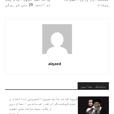
پیغام
ذی الحجہ 29 مئی کو ہوگی
alqaed
متعلقہ مضامین
شہید قائد عارف حسین الحسینی نے اتحاد و
حدت کیلئے گراں قدر خدمات سر انجام دیں
، علامہ سید ساجد علی نقوی