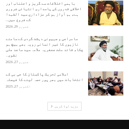
باہمی اختلافات سے گریز و اجتناب اور
اخلاقی قدروں کی پاسداری انتہائی ضروری
ہے، ہم آواز ہو کر عزاداریِ سید الشہدا
کے فروغ میں...
جنوری 29, 2026
سامراجی و صہیونی دہشت گردی کے سامنے
نازیوں کا غیر انسانی رویہ بھی ہیچ ہو
چکا، قائد ملت جعفریہ علامہ سید ساجد علی
نقوی۔
جنوری 27, 2026
اسلامی تحریک پاکستان کا جی بی کے
انتخابات میں بھر پور حصہ لینے کا فیصلہ
اکتوبر 27, 2025
مزید لوڈ کریں