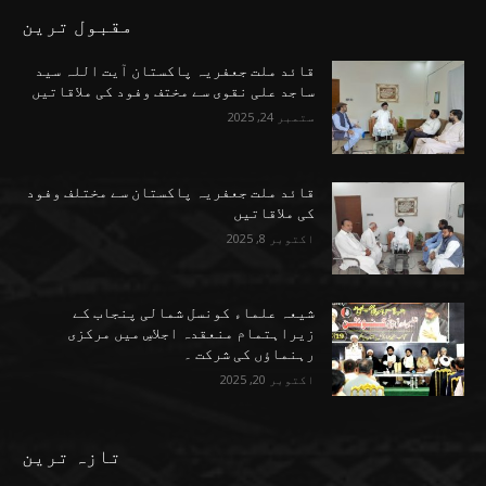
مقبول ترین
قائد ملت جعفریہ پاکستان آیت اللہ سید
ساجد علی نقوی سے مختف وفود کی ملاقاتیں
ستمبر 24, 2025
قائد ملت جعفریہ پاکستان سے مختلف وفود
کی ملاقاتیں
اکتوبر 8, 2025
شیعہ علماء کونسل شمالی پنجاب کے
زیراہتمام منعقدہ اجلاسِ میں مرکزی
رہنماؤں کی شرکت ۔
اکتوبر 20, 2025
تازہ ترین