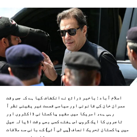
اسلام آباد : باخبر ذرائع نے انکشاف کیا ہے کہ جس وقت
عمران خان کی قانونی اور سیاسی قسمت غیر یقینی نظر آ
رہی ہے، امریکا میں مقیم پاکستانی ڈاکٹروں اور
تاجروں کا ایک گروپ اس ہفتے کسی بھی وقت اڈیالہ جیل
میں پاکستان تحریک انصاف (پی ٹی آئی) کے بانی سے ملاقات