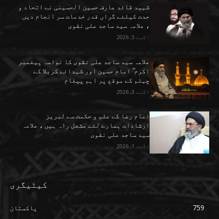
شہید قائد عارف حسین الحسینی نے اتحاد و
حدت کیلئے گراں قدر خدمات سر انجام دیں
، علامہ سید ساجد علی نقوی
اگست 5, 2026
علامہ سید ساجد علی نقوی کا نواسہ پیغمبر
اکرم ۖ امام حسین اور شہدائے کربلا کے
چہلم کے موقع پر اہم پیغام
اگست 3, 2026
امام رضا کے علم و حکمت سے لبریز
ارشادات ہمارے لئے مشعل راہ ہیں ، علامہ
سید ساجد علی نقوی
اگست 1, 2026
کیٹیگری
759
پاکستان