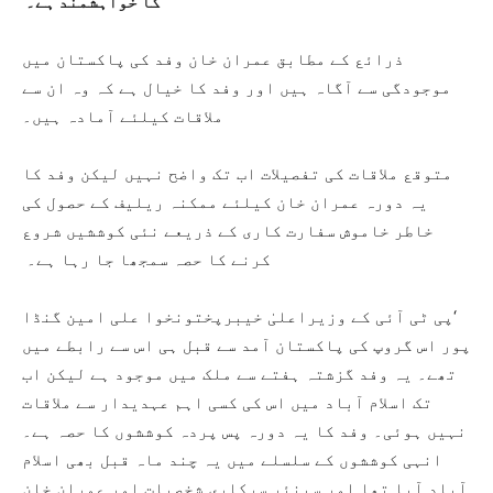
کا خواہشمند ہے۔
ذرائع کے مطابق عمران خان وفد کی پاکستان میں
موجودگی سے آگاہ ہیں اور وفد کا خیال ہے کہ وہ ان سے
ملاقات کیلئے آمادہ ہیں۔
متوقع ملاقات کی تفصیلات اب تک واضح نہیں لیکن وفد کا
یہ دورہ عمران خان کیلئے ممکنہ ریلیف کے حصول کی
خاطر خاموش سفارت کاری کے ذریعے نئی کوششیں شروع
کرنے کا حصہ سمجھا جا رہا ہے۔
‘پی ٹی آئی کے وزیراعلیٰ خیبرپختونخوا علی امین گنڈا
پور اس گروپ کی پاکستان آمد سے قبل ہی اس سے رابطے میں
تھے۔ یہ وفد گزشتہ ہفتے سے ملک میں موجود ہے لیکن اب
تک اسلام آباد میں اس کی کسی اہم عہدیدار سے ملاقات
نہیں ہوئی۔ وفد کا یہ دورہ پس پردہ کوششوں کا حصہ ہے۔
انہی کوششوں کے سلسلے میں یہ چند ماہ قبل بھی اسلام
آباد آیا تھا اور سینئر سرکاری شخصیات اور عمران خان