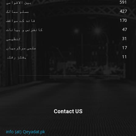
591
بین الاقوامی
427
مسلم ممالک
170
قائد کے مواقف
47
کانفرنس و بیانات
31
تنظیمی
17
علمی سرگرمیاں
11
ہفتۂِ رفتہ
Contact US
info (at) Qeyadat.pk