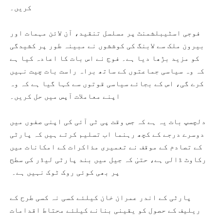
کریں۔
فوجی اسٹیبلشمنٹ پر مسلسل تنقید، آن لائن مہمات اور
بیرون ملک سے لابنگ کی کوششوں نے مبینہ طور پر کشیدگی
کو مزید بڑھا دیا ہے۔ فوج نے اس بات کا اعادہ کیا ہے
کہ وہ سیاسی جماعتوں کے ساتھ براہ راست بات چیت نہیں
کرے گی، اس کے بجائے سیاسی قوتوں سے کہا گیا ہے کہ وہ
اپنے معاملات آپس میں حل کریں۔
دلچسپ بات یہ ہے کہ جس وقت پی ٹی آئی کی اپنی صفوں میں
دوسرے درجے کے کچھ رہنما اب تسلیم کرتے ہیں کہ پارٹی
کے تصادم کے موقف نے تعمیری مذاکرات کے امکانات میں
رکاوٹ ڈالی ہے، حتیٰ کہ جیل میں بند پارٹی لیڈر کی سطح
پر بھی کوئی روک ٹوک نہیں ہے۔
پارٹی کے اندر عمران خان کیلئے کسی نہ کسی طرح کے
ریلیف کے حصول کو یقینی بنانے کیلئے محتاط اقدامات