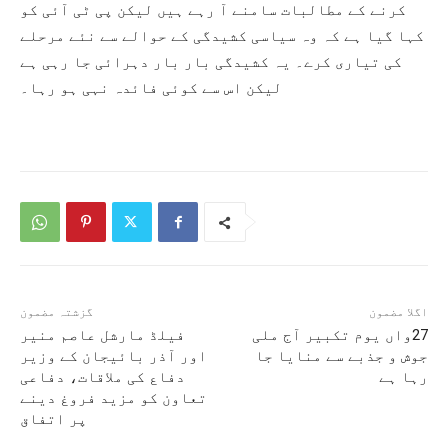
کرنے کے مطالبات سامنے آ رہے ہیں لیکن پی ٹی آئی کو
کہا گیا ہے کہ وہ سیاسی کشیدگی کے حوالے سے نئے مرحلے
کی تیاری کرے۔ یہ کشیدگی بار بار دہرائی جا رہی ہے
لیکن اس سے کوئی فائدہ نہی ہو رہا۔
اگلا مضمون
گزشتہ مضمون
27واں یوم تکبیر آج ملی
فیلڈ مارشل عاصم منیر
جوش و جذبے سے منایا جا
اور آذر بائیجان کے وزیر
رہا ہے
دفاع کی ملاقات، دفاعی
تعاون کو مزید فروغ دینے
پر اتفاق