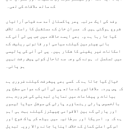
کے ساتھ ملاقات کی تھی۔
وفد کی ایک مرتبہ پھر پاکستان آمد سے قیاس آرائیاں
شروع ہوگئی ہیں کہ عمران خان کے مستقبل کا راستہ تلاش
کیا جا رہا ہے وہ بھی ایسے حالات میں جب پی ٹی آئی کے
بانی چیئرمین کیلئے سیاسی اور قانونی ریلیف کے
امکانات غیر یقینی کا شکار ہیں۔ پی ٹی آئی کی پالیسی
میں تسلسل نہ ہونے کی وجہ سے تاحال کوئی پیش رفت نہیں
ہو پائی۔
خیال کیا جاتا ہے کہ کسی بھی پیشرفت کیلئے ضروری ہے
کہ پس پردہ ملاقاتوں کے ساتھ پی ٹی آئی کے عوامی سطح پر
بیانات و پیغامات میں نمایاں تبدیلی کی ضرورت ہے،
بالخصوص پارٹی رہنماؤں، پارٹی کی سوشل میڈیا ٹیموں
اور پارٹی کے بین الاقوامی چیپٹرز کیلئے بہت ہی اہم
ہے کہ وہ امریکا اور برطانیہ میں بیٹھ کر پاک فوج اور
اس کی اعلیٰ کمان کے خلاف اپنایا جانے والا رویہ تبدیل