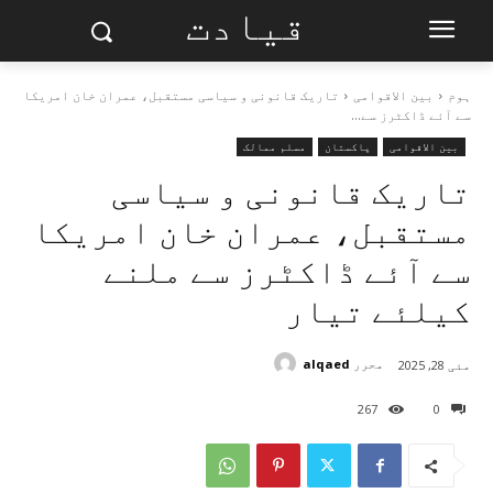
قیادت
ہوم
بین الاقوامی
تاریک قانونی و سیاسی مستقبل، عمران خان امریکا
سے آئے ڈاکٹرز سے...
بین الاقوامی
پاکستان
مسلم ممالک
تاریک قانونی و سیاسی
مستقبل، عمران خان امریکا
سے آئے ڈاکٹرز سے ملنے
کیلئے تیار
محرر
alqaed
مئی 28, 2025
267
0