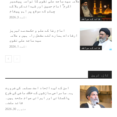
علامہ سید ساجد علی نقوی کا نواسہ پیغمبر
اکرم ۖ امام حسین اور شہدائے کربلا کے
چہلم کے موقع پر اہم پیغام
اگست 3, 2026
قائد کے مواقف
امام رضا کے علم و حکمت سے لبریز
ارشادات ہمارے لئے مشعل راہ ہیں ، علامہ
سید ساجد علی نقوی
اگست 1, 2026
قائد کے مواقف
تازہ ترین
امن کے لیے اتحاد امت مسلمہ کی ضرورت
ہے۔ سامراجی سازشوں کے خلاف ماضی کی طرح
پاکستانی اور ایرانی عوام متحد ہیں۔
قائد ملت...
جنوری 30, 2026