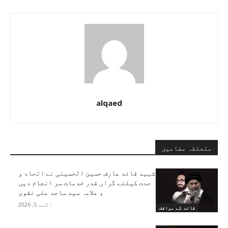
alqaed
متعلقہ مضامین
شہید قائد عارف حسین الحسینی نے اتحاد و
حدت کیلئے گراں قدر خدمات سر انجام دیں
، علامہ سید ساجد علی نقوی
اگست 5, 2026
قائد کے مواقف