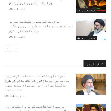
چہلم کے موقع پر اہم پیغام
اگست 3, 2026
قائد کے مواقف
امام رضا کے علم و حکمت سے لبریز
ارشادات ہمارے لئے مشعل راہ ہیں ، علامہ
سید ساجد علی نقوی
اگست 1, 2026
قائد کے مواقف
تازہ ترین
امن کے لیے اتحاد امت مسلمہ کی ضرورت
ہے۔ سامراجی سازشوں کے خلاف ماضی کی طرح
پاکستانی اور ایرانی عوام متحد ہیں۔
قائد ملت...
جنوری 30, 2026
باہمی اختلافات سے گریز و اجتناب اور