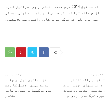
اس سے قبل 2014 میں محمد السنوار پر اسرائیل نے یہ
الزام عائد کیا تھا کہ حماس کے رہنما نے اپنی موت کی
خبر خود چلوائی تاکہ فوجی کارروائیوں سے بچ سکیں۔
اگلا مضمون
گزشتہ مضمون
ترکیہ، پاکستان اور
غزہ ملٹری زون بن چکا،
آذربائیجان اچھے، برے
مذمت نہیں‌ ردعمل کا وقت
وقت میں ایک ساتھ کھڑے
ہے، پاکستانی مندوب عاصم
ہیں، ترک صدر اردوان
افتخار