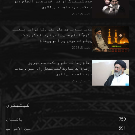
حدت کیلئے گراں قدر خدمات سر انجام دیں
، علامہ سید ساجد علی نقوی
اگست 5, 2026
علامہ سید ساجد علی نقوی کا نواسہ پیغمبر
اکرم ۖ امام حسین اور شہدائے کربلا کے
چہلم کے موقع پر اہم پیغام
اگست 3, 2026
امام رضا کے علم و حکمت سے لبریز
ارشادات ہمارے لئے مشعل راہ ہیں ، علامہ
سید ساجد علی نقوی
اگست 1, 2026
کیٹیگری
759
پاکستان
591
بین الاقوامی