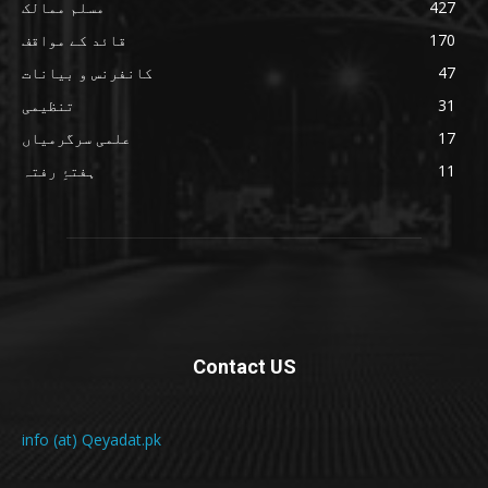
427
مسلم ممالک
170
قائد کے مواقف
47
کانفرنس و بیانات
31
تنظیمی
17
علمی سرگرمیاں
11
ہفتۂِ رفتہ
Contact US
info (at) Qeyadat.pk