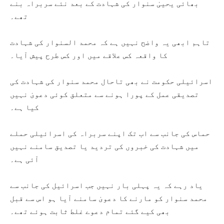
بھائی یحییٰ سنوار کی شہادت کے بعد نئے سربراہ بنے
تھے۔
تاہم ابھی یہ واضح نہیں ہے کہ محمد السنوار کی شہادت
کا واقعہ کس علاقے میں اور کس طرح پیش آیا۔
اسرائیلی حکومت نے بھی تاحال محمد سنوار کی شہادت کی
تصدیقی عمل کے پورا ہونے سے متعلق کوئی دعویٰ نہیں
کیا ہے۔
حماس کی جانب سے اب تک اپنے سربراہ کی اسرائیلی حملے
میں شہادت کی خبروں کی تردید یا تصدیق سامنے نہیں
آئی ہے۔
یاد رہے کہ یہ پہلی بار نہیں جب اسرائیل کی جانب سے
محمد سنوار کو مارنے کا دعویٰ سامنے آیا ہو اس سے قبل
بھی کیے گئے تمام دعوے غلط ثابت ہوئے تھے۔