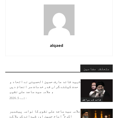
alqaed
متعلقہ مضامین
شہید قائد عارف حسین الحسینی نے اتحاد و
حدت کیلئے گراں قدر خدمات سر انجام دیں
، علامہ سید ساجد علی نقوی
اگست 5, 2026
قائد کے مواقف
علامہ سید ساجد علی نقوی کا نواسہ پیغمبر
اکرم ۖ امام حسین اور شہدائے کربلا کے