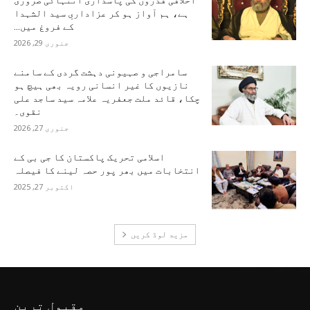
اخلاقی قدروں کی پاسداری انتہائی ضروری
ہے، ہم آواز ہو کر عزاداریِ سید الشہدا
کے فروغ میں...
جنوری 29, 2026
سامراجی و صہیونی دہشت گردی کے سامنے
نازیوں کا غیر انسانی رویہ بھی ہیچ ہو
چکا، قائد ملت جعفریہ علامہ سید ساجد علی
نقوی۔
جنوری 27, 2026
اسلامی تحریک پاکستان کا جی بی کے
انتخابات میں بھر پور حصہ لینے کا فیصلہ
اکتوبر 27, 2025
مزید لوڈ کریں
مقبول ترین