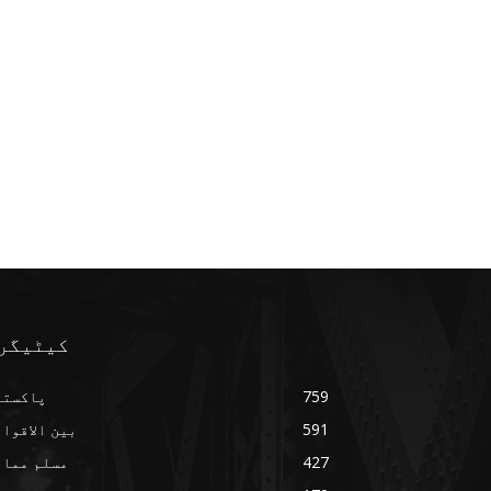
کیٹیگر
759
پاکستا
591
بین الاقوا
427
مسلم ممال