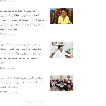
جنوری 30, 2026
باہمی اختلافات سے گریز
اجتناب اور اخلاقی قدروں 
پاسداری انتہائی ضروری ہے، ہ
آواز ہو کر عزاداریِ سید الشہ
کے فروغ میں.
جنوری 29, 2026
سامراجی و صہیونی دہشت گردی ک
سامنے نازیوں کا غیر انسان
رویہ بھی ہیچ ہو چکا، قائد م
جعفریہ علامہ سید ساجد ع
نقوی
جنوری 27, 2026
اسلامی تحریک پاکستان کا جی 
کے انتخابات میں بھر پور حص
لینے کا فیصل
اکتوبر 27, 2025
مزید لوڈ کریں