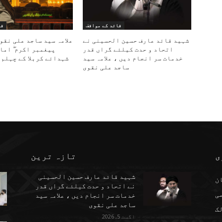
قائد کے مواقف
قا
شہید قائد عارف حسین الحسینی نے
علامہ سید ساجد علی نقو
اتحاد و حدت کیلئے گراں قدر
پیغمبر اکرم ۖ اما
خدمات سر انجام دیں ، علامہ سید
شہدائے کربلا کے چہلم 
ساجد علی نقوی
ی
تازہ ترین
شہید قائد عارف حسین الحسینی
ن
نے اتحاد و حدت کیلئے گراں قدر
می
خدمات سر انجام دیں ، علامہ سید
ساجد علی نقوی
ک
اگست 5, 2026