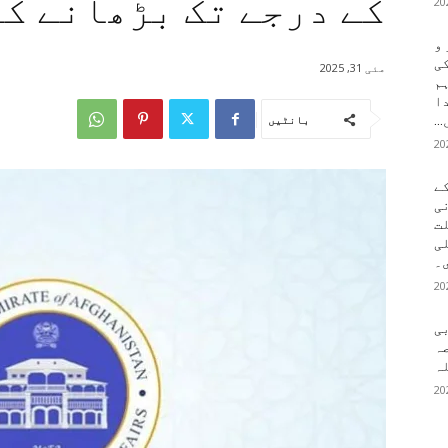
کے درجے تک بڑھانے کا
 و
کی
مئی 31, 2025
م
دا
..
بانٹیں
ے
ی
لت
لی
۔
بی
ہ
ہ