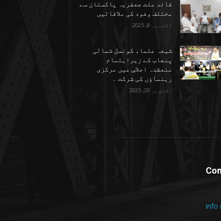
قائد ملت جعفریہ پاکستان سے
مختلف وفود کی ملاقاتیں
اکتوبر 8, 2025
شیعہ علماء کونسل شمالی
پنجاب کے زیراہتمام
منعقدہ اجلاسِ میں مرکزی
رہنماؤں کی شرکت ۔
اکتوبر 20, 2025
Con
info