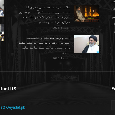
ف
علامہ سید ساجد علی نقوی کا
ت
نواسہ پیغمبر اکرم ۖ امام حسین
ی
اور شہدائے کربلا کے چہلم کے
موقع پر اہم پیغام
ں
اگست 3, 2026
تہ
امام رضا کے علم و حکمت سے
لبریز ارشادات ہمارے لئے مشعل
راہ ہیں ، علامہ سید ساجد علی
نقوی
اگست 1, 2026
tact US
F
 (at) Qeyadat.pk