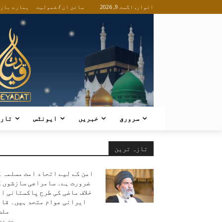
اتوار, اگست 9, 2026
سائن ان / شمولیت
ہمارے بار
سرورق
خبریں
ایونٹس
تار
تازہ ترین
امن کے لیے اتحاد امت مسلمہ 
ضرورت ہے۔ سامراجی سازشوں ک
خلاف ماضی کی طرح پاکستانی ا
ایرانی عوام متحد ہیں۔ قائ
ملت.