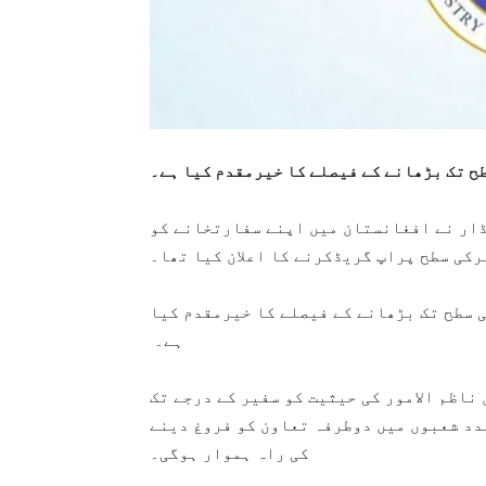
ح تک بڑھانے کے فیصلے کا خیرمقدم کیا ہے۔
ڈار نے افغانستان میں اپنے سفارتخانے کو
کی سطح پراپ گریڈکرنے کا اعلان کیا تھا۔
 سطح تک بڑھانے کے فیصلے کا خیرمقدم کیا
ہے۔
ناظم الامور کی حیثیت کو سفیر کے درجے تک
دد شعبوں میں دوطرفہ تعاون کو فروغ دینے
کی راہ ہموار ہوگی۔