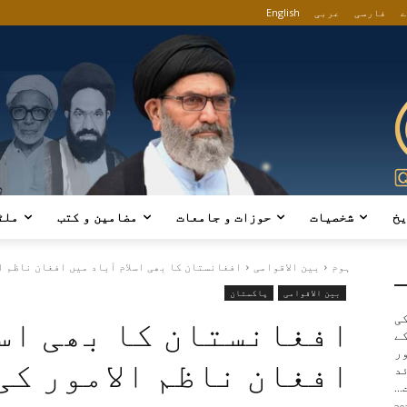
ے
فارسی
عربی
English
یخ
شخصیات
حوزات و جامعات
مضامین و کتب
ملٹ
ہوم
بین الاقوامی
افغانستان کا بھی اسلام آباد میں افغان ناظم الا
بین الاقوامی
پاکستان
کی
افغانستان کا بھی اسل
ے
ور
افغان ناظم الامور کی
د
..