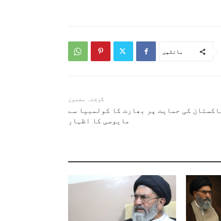
بانٹیں
گزشتہ مضمون
اکستان کی حمایت پر بھارت کا کولمبیا سے
مایوسی کا اظہار