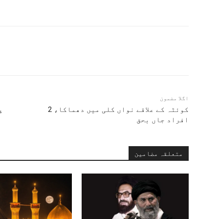
اگلا مضمون
کوئٹہ کے علاقے نواں کلی میں دھماکا، 2
پ
افراد جاں بحق
متعلقہ مضامین