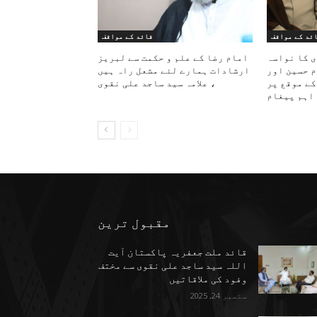
ئد کے مواقف
قائد کے مواقف
ی کا نواسہ
امام رضا کے علم و حکمت سے لبریز
م حسین اور
ارشادات ہمارے لئے مشعل راہ ہیں
کے موقع پر
، علامہ سید ساجد علی نقوی
اہم پیغام
مقبول ترین
قائد ملت جعفریہ پاکستان آیت
اللہ سید ساجد علی نقوی سے مختف
وفود کی ملاقاتیں
ستمبر 24, 2025