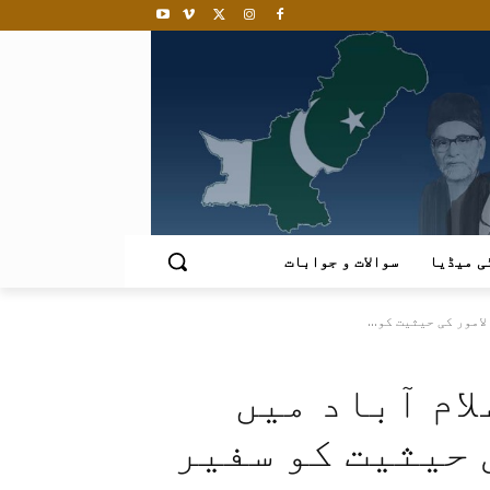
ی میڈیا
سوالات و جوابات
مور کی حیثیت کو...
ام آباد میں
 حیثیت کو سفیر