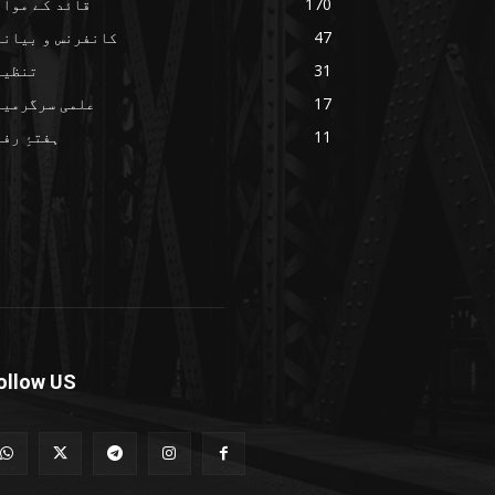
170
قائد کے مواق
47
کانفرنس و بیانا
31
تنظیم
17
علمی سرگرمیا
11
ہفتۂِ رف
ollow US