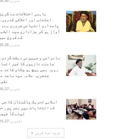
جنوری 30, 2026
باہمی اختلافات سے گریز
اجتناب اور اخلاقی قدروں 
پاسداری انتہائی ضروری ہے، ہ
آواز ہو کر عزاداریِ سید الشہ
کے فروغ میں.
جنوری 29, 2026
سامراجی و صہیونی دہشت گردی ک
سامنے نازیوں کا غیر انسان
رویہ بھی ہیچ ہو چکا، قائد م
جعفریہ علامہ سید ساجد ع
نقوی
جنوری 27, 2026
اسلامی تحریک پاکستان کا جی 
کے انتخابات میں بھر پور حص
لینے کا فیصل
اکتوبر 27, 2025
مزید لوڈ کریں