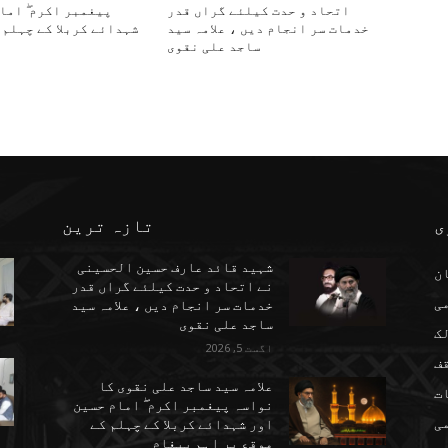
اتحاد و حدت کیلئے گراں قدر
پیغمبر اکرم ۖ اما
خدمات سر انجام دیں ، علامہ سید
شہدائے کربلا کے چہلم 
ساجد علی نقوی
ی
تازہ ترین
شہید قائد عارف حسین الحسینی
ن
نے اتحاد و حدت کیلئے گراں قدر
می
خدمات سر انجام دیں ، علامہ سید
ساجد علی نقوی
ک
اگست 5, 2026
ف
علامہ سید ساجد علی نقوی کا
ت
نواسہ پیغمبر اکرم ۖ امام حسین
ی
اور شہدائے کربلا کے چہلم کے
موقع پر اہم پیغام