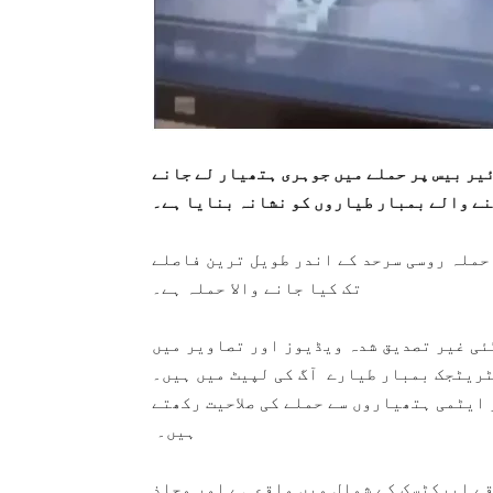
ئیر بیس پر حملے میں جوہری ہتھیار لے جانے
نے والے بمبار طیاروں کو نشانہ بنایا ہے۔
حملہ روسی سرحد کے اندر طویل ترین فاصلے
تک کیا جانے والا حملہ ہے۔
ئی غیر تصدیق شدہ ویڈیوز اور تصاویر میں
ٹریٹجک بمبار طیارے آگ کی لپیٹ میں ہیں۔
ایٹمی ہتھیاروں سے حملے کی صلاحیت رکھتے
ہیں۔
قے ایرکٹسک کے شمال میں واقع ہے اور محاذِ