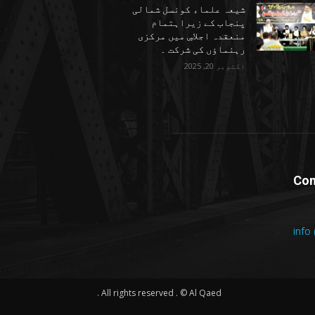
شیعہ علماء کونسل شمالی
پنجاب کے زیراہتمام
منعقدہ اجلاسِ میں مرکزی
رہنماؤں کی شرکت ۔
اکتوبر 20, 2025
Con
info
All rights reserved . © Al Qaed .