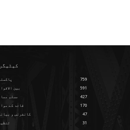
کیٹیگر
759
پاکستا
591
بین الاقوا
427
مسلم ممال
170
قائد کے مواق
47
کانفرنس و بیانا
31
تنظیم