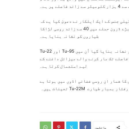
ر سے زائد فاصلے پر ہے۔
لی جنس کے ایک اہلکار نے دعویٰ کیا ہے کہ
یوکرین کی داخلی سکیورٹی ایجنسی ایس بی یو نے ایک بڑے ڈرون حملے میں 40 سے زائد روسی لڑاکا
طیاروں کو نشانہ بنایا ہے۔
یوکرینی اہلکار کے مطابق حملے میں جن طیاروں کو نشانہ بنایا گیا اُن میں Tu-95 اور Tu-22
فاصلے تک مار کرنے والے میزائل داغنے کے
لیے استعمال کرتا ہے۔
کا شمار ان روسی فضائی اڈوں میں ہوتا ہے
طیارے Tu-22M تعینات ہیں۔
بانٹیں