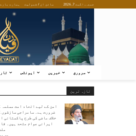
جمعہ, اگست 7, 2026
سائن ان / شمولیت
ہمارے بارے
سرورق
خبریں
ایونٹس
تار
تازہ ترین
امن کے لیے اتحاد امت مسلمہ 
ضرورت ہے۔ سامراجی سازشوں ک
خلاف ماضی کی طرح پاکستانی ا
ایرانی عوام متحد ہیں۔ قائ
ملت.