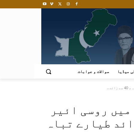
ی میڈیا
سوالات و جوابات
د...
میں روسی ائیر
ملہ، 40 سے زائد طیارے تباہ