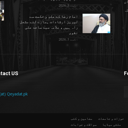
ں
اگست 3, 2026
تہ
امام رضا کے علم و حکمت سے
لبریز ارشادات ہمارے لئے مشعل
راہ ہیں ، علامہ سید ساجد علی
نقوی
اگست 1, 2026
tact US
F
 (at) Qeyadat.pk
حوزات و جامعات
مضامین و کتب
ملٹی میڈیا
سوالات و جوابات