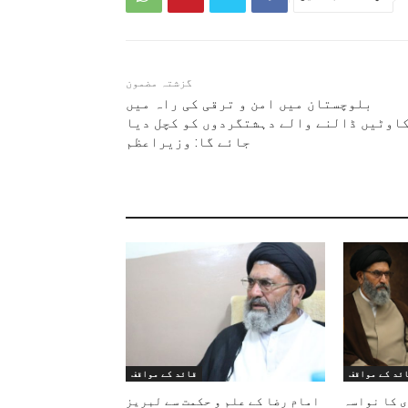
گزشتہ مضمون
بلوچستان میں امن و ترقی کی راہ میں
اوٹیں ڈالنے والے دہشتگردوں کو کچل دیا
جائے گا: وزیراعظم
ئد کے مواقف
قائد کے مواقف
ی کا نواسہ
امام رضا کے علم و حکمت سے لبریز