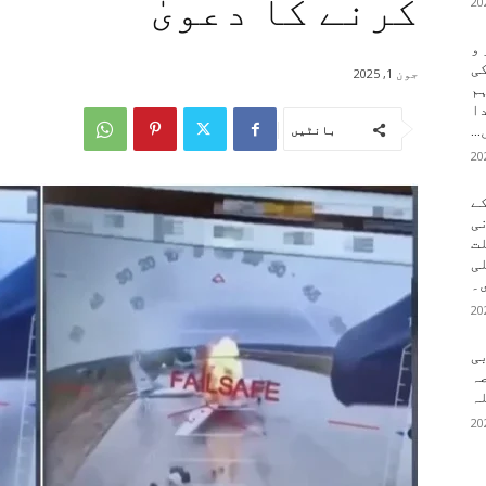
کرنے کا دعویٰ
 و
کی
جون 1, 2025
م
دا
..
بانٹیں
ے
ی
لت
لی
۔
بی
ہ
ہ