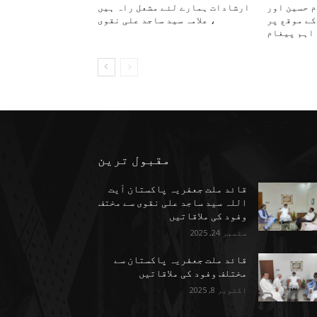
م حسین اور
ارشادات ہمارے لئے مشعل راہ ہیں
کے موقع پر
، علامہ سید ساجد علی نقوی
اہم پیغام
مقبول ترین
قائد ملت جعفریہ پاکستان آیت
اللہ سید ساجد علی نقوی سے مختف
وفود کی ملاقاتیں
ستمبر 24, 2025
قائد ملت جعفریہ پاکستان سے
مختلف وفود کی ملاقاتیں
اکتوبر 8, 2025