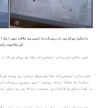
ماسکو: یوکرین نے روس کے سائبیرین علاقے میں ایک ا
کی صلاحیت رکھ
غیر ملکی خبررساں ایجنسی کے مطابق یوکرین کا یہ 
خبررساں ایجنسی کے مطابق سوشل میڈیا پر پوسٹ کی گ
دیکھا جا سکتا ہے کہ بیلیا ائیر بیس پر روس کے اس
یہ طیارے طویل فاصلے پر موجود اہداف پر روایتی اور 
حیران کن بات یہ ہے کہ یہ روسی ائیر بیس روسی علا