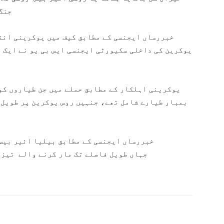
جنگ سے 4 ہزار کلومیٹ
خبررساں ایجنسی کے مطابق کیف میں یوکرینی انٹی
بمبار طیارے شامل تھے، جنہیں روس یوکرین پر طویل 
خبررساں ایجنسی کے مطابق بیلیا ائیر بیس 
جہاں طویل فاصلے تک مار کرنے والے تیز رفتار بمبار 