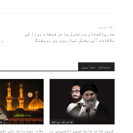
اگلا مضمون
صدرپاکستان سے جنرل ساحر شمشاد مرزا کی
ملاقات، آپریشنل تیاریوں پر بریفنگ
رک
متعلقہ مضامین
قائد کے مواقف
قا
شہید قائد عارف حسین الحسینی نے
علامہ سید ساجد علی نقو