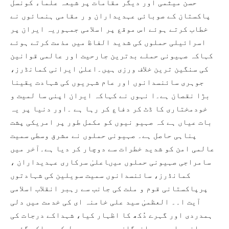
حسن میثمی اور دیگر مقامات پر شیعہ علماء کونسل
پاکستان کے صوبائی عہدیداران و ر مقامی ہنمائوں نے
خطاب کرتے ہوئے اس موقع پر اسلامی جمہوریہ ایران پر
اسرائیلی حملوں کی شدید الفاظ میں مذمت کرتے ہوئے
کہاکہ صہیونی حملے بدترین جارحیت اور عالمی قوانین
کی سنگین ترین خلاف ورزی ہیں۔اعلیٰ ایرانی کمانڈرز،
جوہری سائنسدانوں اور عام شہریوں کی شہادت یقینا
بڑا نقصان ہے۔ا نہوں نے کہاکہ ایران اپنی سا لمیت و
خودمختاری کا ڈٹ کر دفاع کر رہا ہے ۔اور دنیا پر یہ
بات عیاں ہے کہ صہیو نیوں کو مکمل طور پر امریکی پشت
پناہی حاصل ہے۔ صہیونی حملوں نے مشرق وسطی سمیت
عالمی امن کو شدید خطرات سے دوچار کر دیا ہے۔آخر میں
سامراجی صہیونی حملوں میںاعلیٰ سرکاری عہدیداران ،
کمانڈرز، سائنسدانوں سمیت سویلین کی شہادتوں
پرپاکستانی قوم و ملت کی جانب سے رہبر انقلاب اسلامی
آیت ا۔۔ العظمیٰ سید علی خامنہ ای کی خدمت میں دلی
ہمدردی اور گہرے دُکھ کا اظہار کیا، شہداکے درجات کی
بلندی اور پسماندگان سے صبر و جمیل کی دعاکی گئی۔