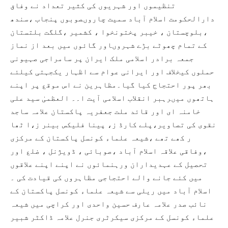
تنظیموں اور شہریوں کی کثیر تعداد نے وفاق
دارالحکومت اسلام آباد سمیت چاروںصوبوں پنجاب ،سندھ
،بلوچستان ، خیبر پختونخوا ، کشمیر ،گلگت بلتستان
کے تمام چھوٹے بڑے شہروںاور گائوں میں بعد از نماز
جمعہ برادر اسلامی ملک ایران پر سامراجی صہیونی
حملوں کیخلاف اور ایرانی عوام سے اظہار یکجہتی کیلئے
بھر پور احتجاج کیا گیا۔مظاہرین نے اس موقع پر اپنے
ہاتھوں میںرہبر انقلاب اسلامی آیت ا۔۔ العظمیٰ سید علی
خامنہ ای اور قائد ملت جعفریہ پاکستان علامہ ساجد
نقوی کی تصاویر،پلے کارڈ ز، پینا فلیکس بینر ز،ا ٹھا
ر کھے تھے ،شیعہ علماء کونسل پاکستان کے مرکزی
،وفاقی علاقہ اسلام آباد ،صوبائی ، ڈویژنل ، ضلع اور
تحصیل کے عہدیداران ورہنمائوں نے اپنے اپنے علاقوں
میں کئے جانے والے احتجاجی مظاہروں کی قیادت کی ۔
اسلام آباد میں ریلی سے شیعہ علماء کونسل پاکستان کے
نائب صدر علامہ عارف حسین واحدی اور کراچی میں شیعہ
علماء کونسل کے مرکزی سیکرٹری جنرل علامہ ڈاکٹر شبیر