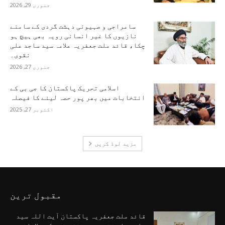
جنوری 29, 2026
سامراجی و صہیونی دہشت گردی کے سامنے
نازیوں کا غیر انسانی رویہ بھی ہیچ ہو
چکا، قائد ملت جعفریہ علامہ سید ساجد علی
نقوی۔
جنوری 27, 2026
اسلامی تحریک پاکستان کا جی بی کے
انتخابات میں بھر پور حصہ لینے کا فیصلہ
اکتوبر 27, 2025
مزید لوڈ کریں
مقبول ترین
قائد ملت جعفریہ پاکستان آیت اللہ سید