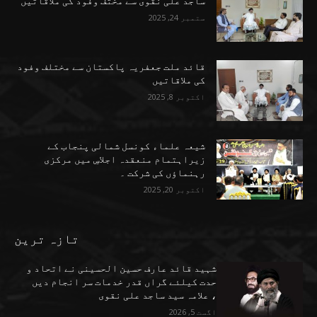
ساجد علی نقوی سے مختف وفود کی ملاقاتیں
ستمبر 24, 2025
قائد ملت جعفریہ پاکستان سے مختلف وفود
کی ملاقاتیں
اکتوبر 8, 2025
شیعہ علماء کونسل شمالی پنجاب کے
زیراہتمام منعقدہ اجلاسِ میں مرکزی
رہنماؤں کی شرکت ۔
اکتوبر 20, 2025
تازہ ترین
شہید قائد عارف حسین الحسینی نے اتحاد و
حدت کیلئے گراں قدر خدمات سر انجام دیں
، علامہ سید ساجد علی نقوی
اگست 5, 2026