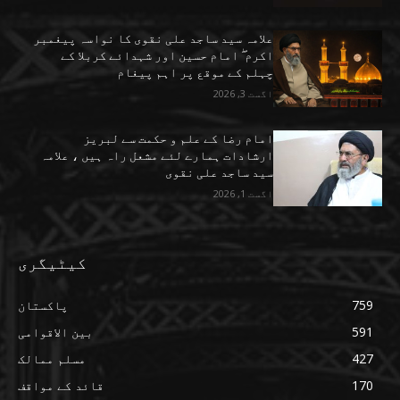
علامہ سید ساجد علی نقوی کا نواسہ پیغمبر
اکرم ۖ امام حسین اور شہدائے کربلا کے
چہلم کے موقع پر اہم پیغام
اگست 3, 2026
امام رضا کے علم و حکمت سے لبریز
ارشادات ہمارے لئے مشعل راہ ہیں ، علامہ
سید ساجد علی نقوی
اگست 1, 2026
کیٹیگری
759
پاکستان
591
بین الاقوامی
427
مسلم ممالک
170
قائد کے مواقف