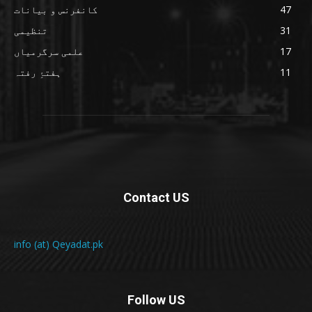
47
کانفرنس و بیانات
31
تنظیمی
17
علمی سرگرمیاں
11
ہفتۂِ رفتہ
Contact US
info (at) Qeyadat.pk
Follow US