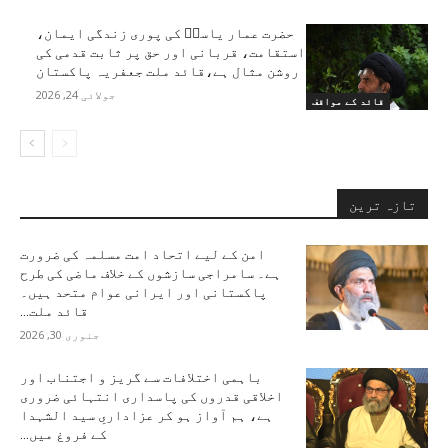
حضرت عمار یاسرؑ کی پوری زندگی ایمان،
استقامت، قربانی اور حق پر ثابت قدمی کی
روشن مثال ہے،قائد ملت جعفریہ پاکستان
جولائی 24, 2026
قائد کے مواقف
تازہ ترین
امن کے لیے اتحاد امت مسلمہ کی ضرورت
ہے۔ سامراجی سازشوں کے خلاف ماضی کی طرح
پاکستانی اور ایرانی عوام متحد ہیں۔
قائد ملت...
جنوری 30, 2026
باہمی اختلافات سے گریز و اجتناب اور
اخلاقی قدروں کی پاسداری انتہائی ضروری
ہے، ہم آواز ہو کر عزاداریِ سید الشہدا
کے فروغ میں...