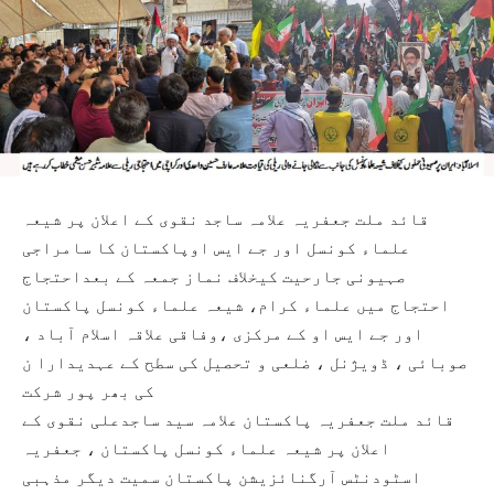
قائد ملت جعفریہ علامہ ساجد نقوی کے اعلان پر شیعہ
علماء کونسل اور جے ایس اوپاکستان کا سامراجی
صہیونی جارحیت کیخلاف نماز جمعہ کے بعداحتجاج
احتجاج میں علماء کرام، شیعہ علماء کونسل پاکستان
اور جے ایس او کے مرکزی ،وفاقی علاقہ اسلام آباد ،
صوبائی ، ڈویژنل ، ضلعی و تحصیل کی سطح کے عہدیدارا ن
کی بھر پور شرکت
قائد ملت جعفریہ پاکستان علامہ سید ساجدعلی نقوی کے
اعلان پر شیعہ علماء کونسل پاکستان ، جعفریہ
اسٹودنٹس آرگنائزیشن پاکستان سمیت دیگر مذہبی