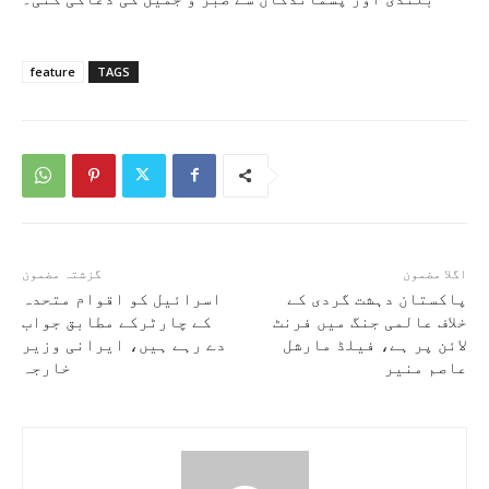
feature
TAGS
اگلا مضمون
گزشتہ مضمون
پاکستان دہشت گردی کے
اسرائیل کو اقوام متحدہ
خلاف عالمی جنگ میں فرنٹ
کے چارٹرکے مطابق جواب
لائن پر ہے، فیلڈ مارشل
دے رہے ہیں، ایرانی وزیر
عاصم منیر
خارجہ