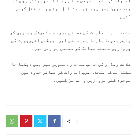
امارات کی ائیر اسپیس خالی ہونا شروع ہوگئیں جس کے
بعد درجن بھر پروازیں متبادل روٹس پر منتقل کردی
گئیں۔
متحدہ عرب امارات کی فضائی حدود سے کمرشل جہازوں کو
واپس بھیجا جارہا ہے، دبئی اور ابوظبی ائیرپورٹ کی
پروازیں مختلف ممالک کو منتقل ہو رہی ہیں۔
فلائٹ ریڈار کی جانب سے جاری تصویر میں بھی دیکھا جا
سکتا ہے کہ متحدہ عرب امارات کی فضائی حدود میں
موجود کئی پروازیں واپس مڑ گئیں۔