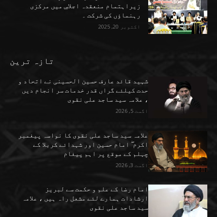
زیراہتمام منعقدہ اجلاسِ میں مرکزی
رہنماؤں کی شرکت ۔
اکتوبر 20, 2025
تازہ ترین
شہید قائد عارف حسین الحسینی نے اتحاد و
حدت کیلئے گراں قدر خدمات سر انجام دیں
، علامہ سید ساجد علی نقوی
اگست 5, 2026
علامہ سید ساجد علی نقوی کا نواسہ پیغمبر
اکرم ۖ امام حسین اور شہدائے کربلا کے
چہلم کے موقع پر اہم پیغام
اگست 3, 2026
امام رضا کے علم و حکمت سے لبریز
ارشادات ہمارے لئے مشعل راہ ہیں ، علامہ
سید ساجد علی نقوی