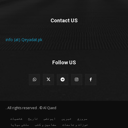
Contact US
info (at) Qeyadat.pk
Follow US
All rights reserved . © Al Qaed .
سرورق
خبریں
ایونٹس
تاریخ
شخصیات
حوزات و جامعات
مضامین و کتب
ملٹی میڈیا