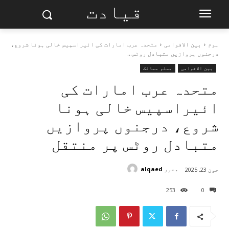
قیادت
ہوم
بین الاقوامی
متحدہ عرب امارات کی ائیراسپیس خالی ہونا شروع،
درجنوں پروازیں متبادل روٹس...
بین الاقوامی
مسلم ممالک
متحدہ عرب امارات کی
ائیراسپیس خالی ہونا
شروع، درجنوں پروازیں
متبادل روٹس پر منتقل
محرر
alqaed
جون 23, 2025
253
0