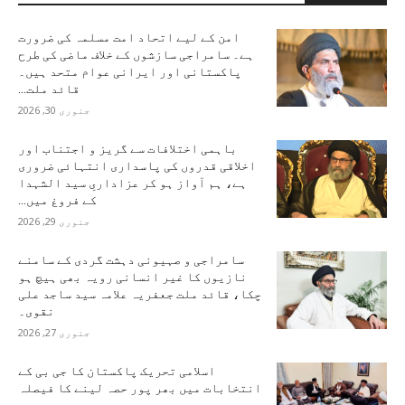
امن کے لیے اتحاد امت مسلمہ کی ضرورت
ہے۔ سامراجی سازشوں کے خلاف ماضی کی طرح
پاکستانی اور ایرانی عوام متحد ہیں۔
قائد ملت...
جنوری 30, 2026
باہمی اختلافات سے گریز و اجتناب اور
اخلاقی قدروں کی پاسداری انتہائی ضروری
ہے، ہم آواز ہو کر عزاداریِ سید الشہدا
کے فروغ میں...
جنوری 29, 2026
سامراجی و صہیونی دہشت گردی کے سامنے
نازیوں کا غیر انسانی رویہ بھی ہیچ ہو
چکا، قائد ملت جعفریہ علامہ سید ساجد علی
نقوی۔
جنوری 27, 2026
اسلامی تحریک پاکستان کا جی بی کے
انتخابات میں بھر پور حصہ لینے کا فیصلہ