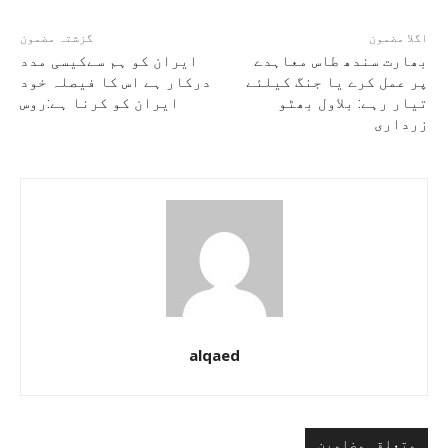
اگلا مضمون
گزشتہ مضمون
بھارت سندھ طاس معاہدے
ایران کو ہم سےکیسی مدد
پر عمل کرے یا جنگ کیلئے
درکار ہے اس کا فیصلہ خود
تیار رہے: بلاول بھٹو
ایران کو کرنا ہے:روس
زرداری
alqaed
متعلقہ مضامین