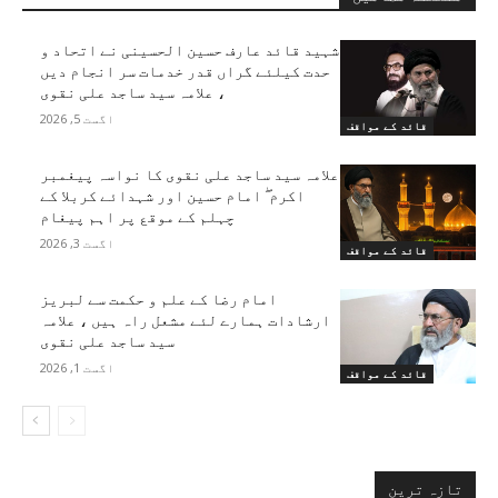
شہید قائد عارف حسین الحسینی نے اتحاد و
حدت کیلئے گراں قدر خدمات سر انجام دیں
، علامہ سید ساجد علی نقوی
اگست 5, 2026
قائد کے مواقف
علامہ سید ساجد علی نقوی کا نواسہ پیغمبر
اکرم ۖ امام حسین اور شہدائے کربلا کے
چہلم کے موقع پر اہم پیغام
اگست 3, 2026
قائد کے مواقف
امام رضا کے علم و حکمت سے لبریز
ارشادات ہمارے لئے مشعل راہ ہیں ، علامہ
سید ساجد علی نقوی
اگست 1, 2026
قائد کے مواقف
تازہ ترین