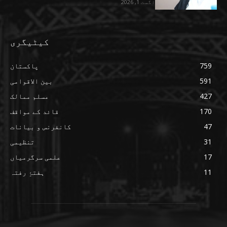
اگست 1, 2026
کیٹیگری
759
پاکستان
591
بین الاقوامی
427
مسلم ممالک
170
قائد کے مواقف
47
کانفرنس و بیانات
31
تنظیمی
17
علمی سرگرمیاں
11
ہفتۂِ رفتہ