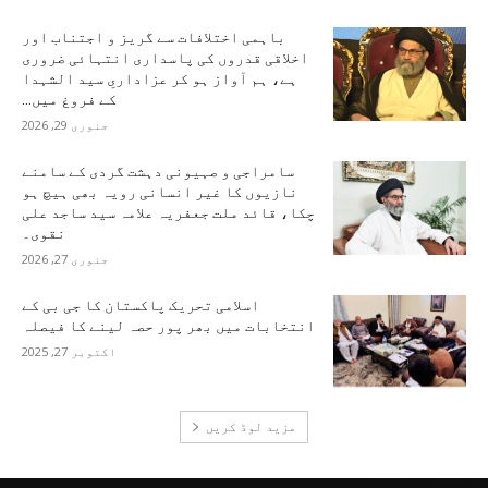
باہمی اختلافات سے گریز و اجتناب اور
اخلاقی قدروں کی پاسداری انتہائی ضروری
ہے، ہم آواز ہو کر عزاداریِ سید الشہدا
کے فروغ میں...
جنوری 29, 2026
سامراجی و صہیونی دہشت گردی کے سامنے
نازیوں کا غیر انسانی رویہ بھی ہیچ ہو
چکا، قائد ملت جعفریہ علامہ سید ساجد علی
نقوی۔
جنوری 27, 2026
اسلامی تحریک پاکستان کا جی بی کے
انتخابات میں بھر پور حصہ لینے کا فیصلہ
اکتوبر 27, 2025
مزید لوڈ کریں