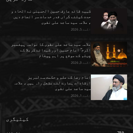
شہید قائد عارف حسین الحسینی نے اتحاد و
حدت کیلئے گراں قدر خدمات سر انجام دیں
، علامہ سید ساجد علی نقوی
اگست 5, 2026
علامہ سید ساجد علی نقوی کا نواسہ پیغمبر
اکرم ۖ امام حسین اور شہدائے کربلا کے
چہلم کے موقع پر اہم پیغام
اگست 3, 2026
امام رضا کے علم و حکمت سے لبریز
ارشادات ہمارے لئے مشعل راہ ہیں ، علامہ
سید ساجد علی نقوی
اگست 1, 2026
کیٹیگری
759
پاکستان