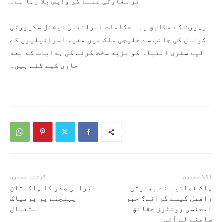
تر سفارتی عملے کو واپس بلا رہا ہے۔
رپورٹ کے مطابق یہ احکامات اسرائیلی نیشنل سکیورٹی
کونسل کی جانب سے خلیجی ملک میں مقیم اسرائیلیوں کے
لیے سفری انتباہ کو مزید سخت کرنے کی ہدایات کے بعد
جاری کیے گئے ہیں۔
اگلا مضمون
گزشتہ مضمون
پاک فضائیہ نے بھارتی
ایرانی صدر کا پاکستان
رافیل کیسے گرائے؟ خبر
پہنچنے پر پرتپاک
ایجنسی روئٹرز حقائق
استقبال
سامنے لے آئی