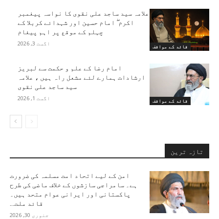
علامہ سید ساجد علی نقوی کا نواسہ پیغمبر
اکرم ۖ امام حسین اور شہدائے کربلا کے
چہلم کے موقع پر اہم پیغام
اگست 3, 2026
قائد کے مواقف
امام رضا کے علم و حکمت سے لبریز
ارشادات ہمارے لئے مشعل راہ ہیں ، علامہ
سید ساجد علی نقوی
اگست 1, 2026
قائد کے مواقف
تازہ ترین
امن کے لیے اتحاد امت مسلمہ کی ضرورت
ہے۔ سامراجی سازشوں کے خلاف ماضی کی طرح
پاکستانی اور ایرانی عوام متحد ہیں۔
قائد ملت...
جنوری 30, 2026