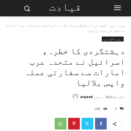
قیادت
ہوم
بین الاقوامی
دہشتگردی کا خطرہ، اسرائیل نے متحدہ عرب امارات
سے سفارتی عملہ واپس...
بین الاقوامی
دہشتگردی کا خطرہ،
اسرائیل نے متحدہ عرب
امارات سے سفارتی عملہ
واپس بلالیا
محرر
alqaed
اگست 2, 2025
243
0