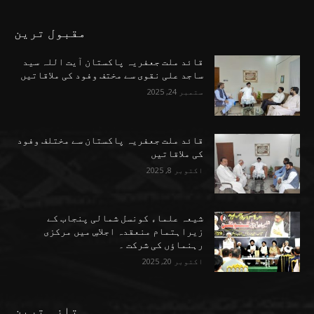
مقبول ترین
قائد ملت جعفریہ پاکستان آیت اللہ سید
ساجد علی نقوی سے مختف وفود کی ملاقاتیں
ستمبر 24, 2025
قائد ملت جعفریہ پاکستان سے مختلف وفود
کی ملاقاتیں
اکتوبر 8, 2025
شیعہ علماء کونسل شمالی پنجاب کے
زیراہتمام منعقدہ اجلاسِ میں مرکزی
رہنماؤں کی شرکت ۔
اکتوبر 20, 2025
تازہ ترین