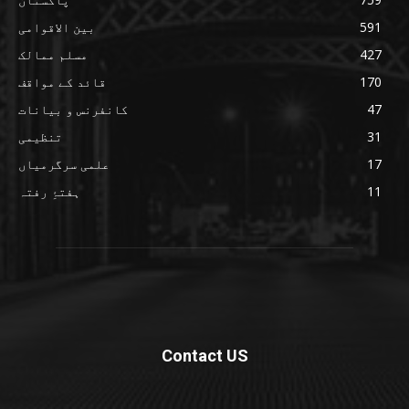
591
بین الاقوامی
427
مسلم ممالک
170
قائد کے مواقف
47
کانفرنس و بیانات
31
تنظیمی
17
علمی سرگرمیاں
11
ہفتۂِ رفتہ
Contact US