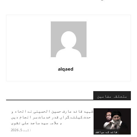
alqaed
متعلقہ مضامین
شہید قائد عارف حسین الحسینی نے اتحاد و
حدت کیلئے گراں قدر خدمات سر انجام دیں
، علامہ سید ساجد علی نقوی
اگست 5, 2026
قائد کے مواقف