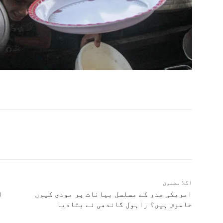
اگلا مضمون
امریکی صدر کے مسلسل بیانات پر مودی کیوں
ا
خاموش ہیں؟ راہول گاندھی نے بتادیا