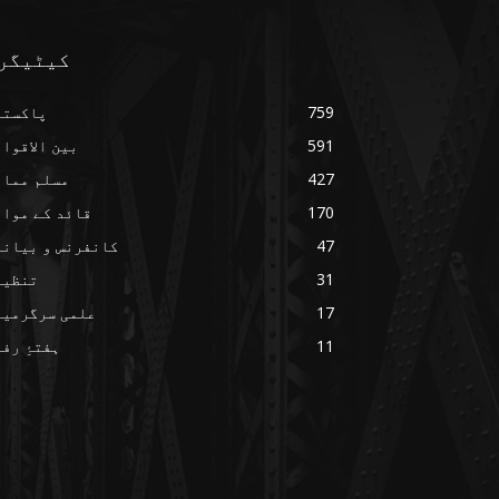
کیٹیگر
759
پاکستا
591
بین الاقوا
427
مسلم ممال
170
قائد کے مواق
47
کانفرنس و بیانا
31
تنظیم
17
علمی سرگرمیا
11
ہفتۂِ رف