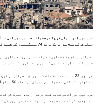
غزہ میں اسرائیلی فوج کے وحشیانہ حملوں میں کمی نہ آس
حملے کرکے صبح سے اب تک مزید 74 فلسطینیوں کو شہید کردیا۔
حصول کےلیے اپنے عارضی کیمپوں سے باہر نکلے تھے۔
سے تجاوز کر گئی ہے جبکہ اس دوران ایک لاکھ 50 ہزار 671 افراد زخمی بھی ہوئے۔
بعد بھوک کی شدت سے شہید ہونے والے فلسطینیوں کی تعداد 94 بچوں سمیت 188 