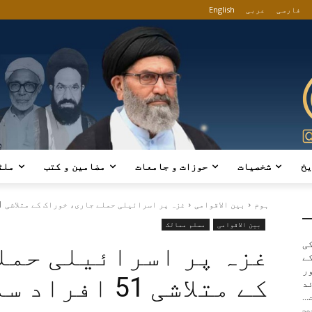
فارسی
عربی
English
یخ
شخصیات
حوزات و جامعات
مضامین و کتب
ملٹ
ہوم
بین الاقوامی
غزہ پر اسرائیلی حملے جاری، خوراک کے متلاشی 51 افراد سمیت مزید...
بین الاقوامی
مسلم ممالک
کی
غزہ پر اسرائیلی حمل
ے
ور
د
..