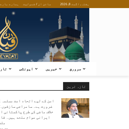
ہفتہ, اگست 8, 2026
سائن ان / شمولیت
ہمارے بارے
سرورق
خبریں
ایونٹس
تار
تازہ ترین
امن کے لیے اتحاد امت مسلمہ 
ضرورت ہے۔ سامراجی سازشوں ک
خلاف ماضی کی طرح پاکستانی ا
ایرانی عوام متحد ہیں۔ قائ
ملت.