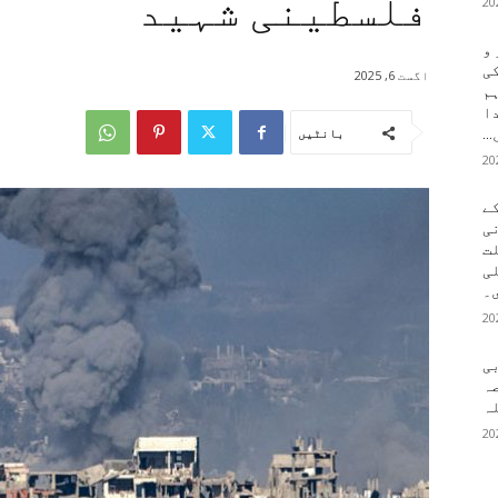
فلسطینی شہید
 و
کی
اگست 6, 2025
م
دا
..
بانٹیں
ے
ی
لت
لی
۔
بی
ہ
ہ