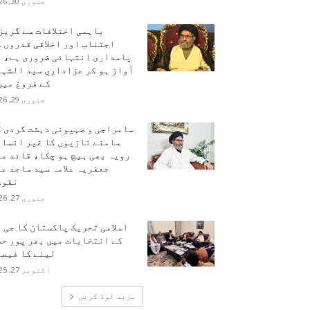
جنوری 30, 2026
باہمی اختلافات سے گریز
اجتناب اور اخلاقی قدروں 
پاسداری انتہائی ضروری ہے، ہ
آواز ہو کر عزاداریِ سید الشہ
کے فروغ میں.
جنوری 29, 2026
سامراجی و صہیونی دہشت گردی ک
سامنے نازیوں کا غیر انسان
رویہ بھی ہیچ ہو چکا، قائد م
جعفریہ علامہ سید ساجد ع
نقوی
جنوری 27, 2026
اسلامی تحریک پاکستان کا جی 
کے انتخابات میں بھر پور حص
لینے کا فیصل
اکتوبر 27, 2025
مزید لوڈ کریں