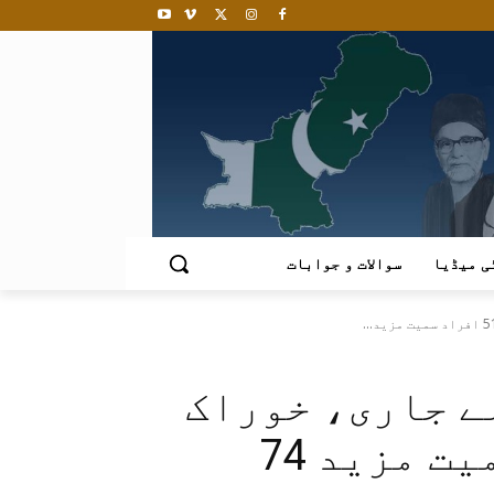
ی میڈیا
سوالات و جوابات
ے جاری، خوراک
کے متلاشی 51 افراد سمیت مزید 74