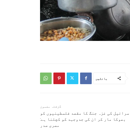
بانٹیں
گزشتہ مضمون
سرائیل کی غزہ جنگ کا مقصد فلسطینیوں کو
بھوکا مار کر ان کی جدوجہد کو کچلنا ہے:
مصری صدر