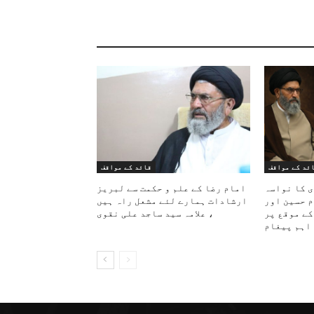
ئد کے مواقف
قائد کے مواقف
ی کا نواسہ
امام رضا کے علم و حکمت سے لبریز
م حسین اور
ارشادات ہمارے لئے مشعل راہ ہیں
کے موقع پر
، علامہ سید ساجد علی نقوی
اہم پیغام