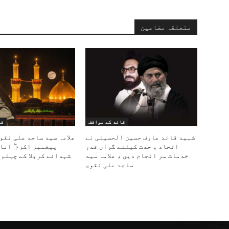
متعلقہ مضامین
قائد کے مواقف
قا
شہید قائد عارف حسین الحسینی نے
علامہ سید ساجد علی نقو
اتحاد و حدت کیلئے گراں قدر
پیغمبر اکرم ۖ اما
خدمات سر انجام دیں ، علامہ سید
شہدائے کربلا کے چہلم 
ساجد علی نقوی