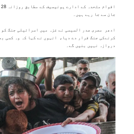
ا
جان سے جا رہے ہیں۔
ادھر مصری صدر السیسی نے غزہ میں اسرائیلی جنگ کو 
کرنےکی جنگ قرار دے دیا، انہوں نے کہا کہ وہ کسی بھ
دروازہ نہیں بنیں گے۔