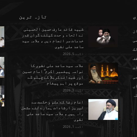
ی
تازہ ترین
شہید قائد عارف حسین الحسینی
ن
نے اتحاد و حدت کیلئے گراں قدر
می
خدمات سر انجام دیں ، علامہ سید
ساجد علی نقوی
ک
اگست 5, 2026
ف
علامہ سید ساجد علی نقوی کا
ت
نواسہ پیغمبر اکرم ۖ امام حسین
ی
اور شہدائے کربلا کے چہلم کے
موقع پر اہم پیغام
ں
اگست 3, 2026
تہ
امام رضا کے علم و حکمت سے
لبریز ارشادات ہمارے لئے مشعل
راہ ہیں ، علامہ سید ساجد علی
نقوی
اگست 1, 2026