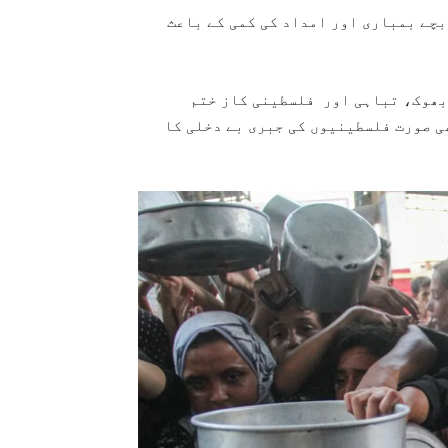
قوام متحدہ کے ادارے یونیسیف کے مطابق روزانہ 28 بچے بمباری اور امداد کی کمی کے باعث
بھوک، تباہی اور فلسطینی کاز ختم
ی صورت فلسطینیوں کی جبری بے دخلی کا