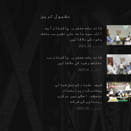
مقبول ترین
قائد ملت جعفریہ پاکستان آیت
اللہ سید ساجد علی نقوی سے مختف
وفود کی ملاقاتیں
ستمبر 24, 2025
قائد ملت جعفریہ پاکستان سے
مختلف وفود کی ملاقاتیں
اکتوبر 8, 2025
شیعہ علماء کونسل شمالی
پنجاب کے زیراہتمام
منعقدہ اجلاسِ میں مرکزی
رہنماؤں کی شرکت ۔
اکتوبر 20, 2025