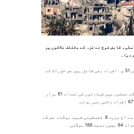
کی، قابض فوج نے غزہ کے مختلف علاقوں پر
اسرائیلی فوج کے حملوں کے باعث شہید ہونے والوں میں 51 وہ افراد بھی شامل ہیں جو خوراک کے
غزہ پر 22 ماہ سے مسلط جنگ کے دوران اسرائیلی فوج کے حملوں میں شہادتوں کی تعداد 61 ہزار
غزہ میں خوراک کی شدید قلت برقرار ہے، بھوک کی شدت سے آج مزید 8 فلسطینی شہید ہوگئے جس کے
ہوگئی۔