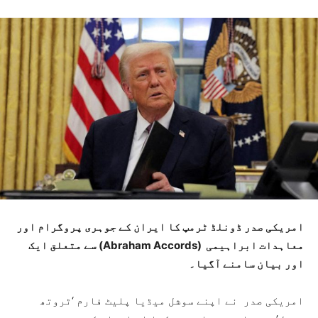
امریکی صدر ڈونلڈ ٹرمپ کا ایران کے جوہری پروگرام اور
معاہدات ابراہیمی
(Abraham Accords) سے متعلق ایک
اور بیان سامنے آگیا۔
امریکی صدر نے اپنے سوشل میڈیا پلیٹ فارم ‘ٹروتھ