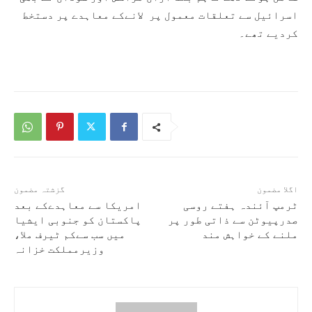
اسرائیل سے تعلقات معمول پر لانےکے معاہدے پر دستخط
کردیے تھے۔
اگلا مضمون
گزشتہ مضمون
ٹرمپ آئندہ ہفتے روسی
امریکا سے معاہدےکے بعد
صدرپیوٹن سے ذاتی طور پر
پاکستان کو جنوبی ایشیا
ملنے کے خواہش مند
میں سب سےکم ٹیرف ملا،
وزیرمملکت خزانہ