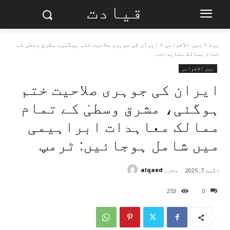
قیادت
ہوم
بین الاقوامی
ایران کی جوہری صلاحیت ختم ہوگئی، مشرق وسطیٰ کے
تمام ممالک معاہدات...
بین الاقوامی
ایران کی جوہری صلاحیت ختم
ہوگئی، مشرق وسطیٰ کے تمام
ممالک معاہدات ابراہیمی
میں شامل ہوجائیں: ٹرمپ
محرر
alqaed
اگست 7, 2025
253
0