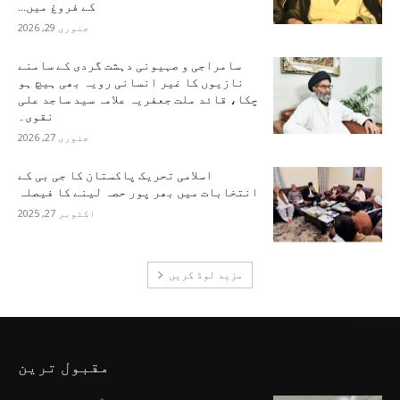
کے فروغ میں...
جنوری 29, 2026
سامراجی و صہیونی دہشت گردی کے سامنے
نازیوں کا غیر انسانی رویہ بھی ہیچ ہو
چکا، قائد ملت جعفریہ علامہ سید ساجد علی
نقوی۔
جنوری 27, 2026
اسلامی تحریک پاکستان کا جی بی کے
انتخابات میں بھر پور حصہ لینے کا فیصلہ
اکتوبر 27, 2025
مزید لوڈ کریں
مقبول ترین