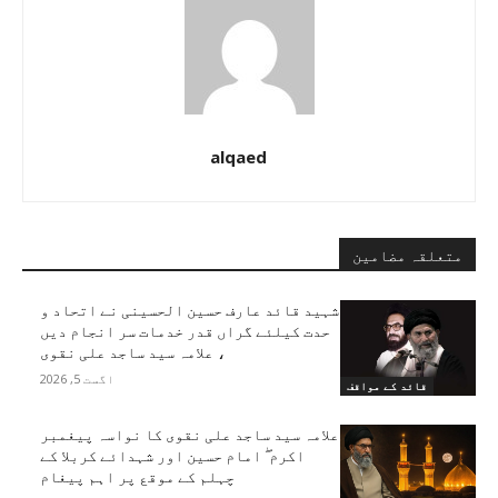
alqaed
متعلقہ مضامین
شہید قائد عارف حسین الحسینی نے اتحاد و
حدت کیلئے گراں قدر خدمات سر انجام دیں
، علامہ سید ساجد علی نقوی
اگست 5, 2026
قائد کے مواقف
علامہ سید ساجد علی نقوی کا نواسہ پیغمبر
اکرم ۖ امام حسین اور شہدائے کربلا کے
چہلم کے موقع پر اہم پیغام