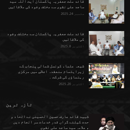
قائد ملت جعفریہ پاکستان آیت اللہ سید
ساجد علی نقوی سے مختف وفود کی ملاقاتیں
ستمبر 24, 2025
قائد ملت جعفریہ پاکستان سے مختلف وفود
کی ملاقاتیں
اکتوبر 8, 2025
شیعہ علماء کونسل شمالی پنجاب کے
زیراہتمام منعقدہ اجلاسِ میں مرکزی
رہنماؤں کی شرکت ۔
اکتوبر 20, 2025
تازہ ترین
شہید قائد عارف حسین الحسینی نے اتحاد و
حدت کیلئے گراں قدر خدمات سر انجام دیں
، علامہ سید ساجد علی نقوی