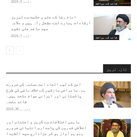
اگست 3, 2026
قائد کے مواقف
امام رضا کے علم و حکمت سے لبریز
ارشادات ہمارے لئے مشعل راہ ہیں ، علامہ
سید ساجد علی نقوی
اگست 1, 2026
قائد کے مواقف
تازہ ترین
امن کے لیے اتحاد امت مسلمہ کی ضرورت
ہے۔ سامراجی سازشوں کے خلاف ماضی کی طرح
پاکستانی اور ایرانی عوام متحد ہیں۔
قائد ملت...
جنوری 30, 2026
باہمی اختلافات سے گریز و اجتناب اور
اخلاقی قدروں کی پاسداری انتہائی ضروری
ہے، ہم آواز ہو کر عزاداریِ سید الشہدا