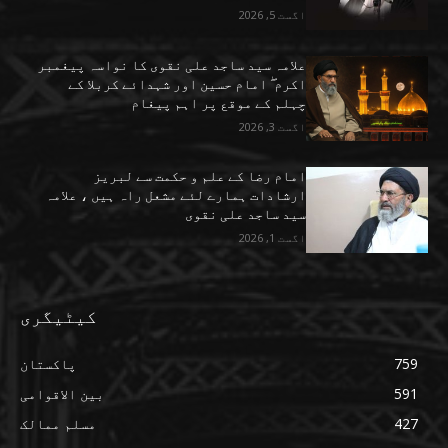
اگست 5, 2026
علامہ سید ساجد علی نقوی کا نواسہ پیغمبر
اکرم ۖ امام حسین اور شہدائے کربلا کے
چہلم کے موقع پر اہم پیغام
اگست 3, 2026
امام رضا کے علم و حکمت سے لبریز
ارشادات ہمارے لئے مشعل راہ ہیں ، علامہ
سید ساجد علی نقوی
اگست 1, 2026
کیٹیگری
759
پاکستان
591
بین الاقوامی
427
مسلم ممالک