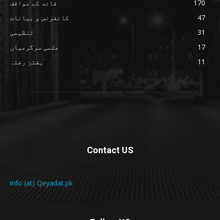
170
قائد کے مواقف
47
کانفرنس و بیانات
31
تنظیمی
17
علمی سرگرمیاں
11
ہفتۂِ رفتہ
Contact US
info (at) Qeyadat.pk