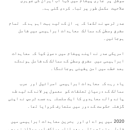
سوشل’ پر جاری پیغام میں کہا اب ایران کی جوہری
صلاحیت مکمل طور پر تباہ کردی گئی ہے۔
صدر ٹرمپ نے لکھا کہ یہ ان کے لیے بہت اہم ہے کہ تمام
مشرق وسطیٰ کے ممالک معاہدات ابراہیمی میں شامل
ہوجائیں۔
امریکی صدر نے اپنے پیغام میں دعویٰ کیا کہ معاہدات
ابراہیمی میں مشرق وسطیٰ کے ممالک کے شامل ہونےکے
بعد خطے میں امن یقینی ہوجائےگا۔
یاد رہے کہ معاہدات ابراہیمی اسرائیل اور عرب
ممالک کے درمیان تعلقات کو معمول پر لانے کے لیے طے
پانے والے معاہدوں کا ایک سلسلہ ہے جسے ٹرمپ نے اپنی
گزشتہ حکومت کے دور میں متعارف کروایا تھا۔
2020 میں یو اے ای اور بحرین معاہدات ابراہیمی میں
شامل ہوئے تھے تاہم بعد ازاں مراکش اور سوڈان نے بھی