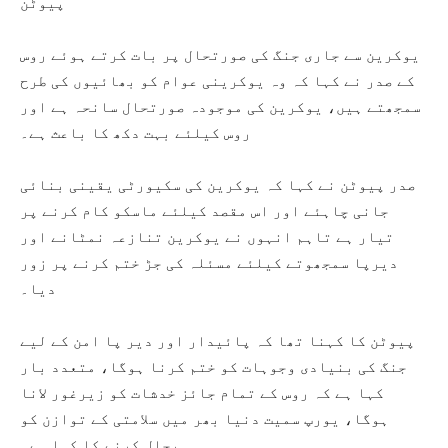
پیوٹن
یوکرین سے جاری جنگ کی صورتحال پر بات کرتے ہوئے روس
کے صدر نے کہا کہ وہ یوکرینی عوام کو بھائیوں کی طرح
سمجھتے ہیں، یوکرین کی موجودہ صورتحال سانحہ ہے اور
روس کیلئے بہت دکھ کا باعث ہے۔
صدر پیوٹن نے کہا کہ یوکرین کی سکیورٹی یقینی بنائی
جانی چاہئے اور اس مقصد کیلئے ماسکو کام کرنے پر
تیار ہے تاہم انہوں نے یوکرین تنازعہ نمٹانے اور
دیرپا سمجھوتے کیلئے مسئلہ کی جڑ ختم کرنے پر زور
دیا۔
پیوٹن کا کہنا تھا کہ پائیدار اور دیر پا امن کے لیے
جنگ کی بنیادی وجوہات کو ختم کرنا ہوگا، متعدد بار
کہا ہے کہ روس کے تمام جائز خدشات کو زیرغور لانا
ہوگا، یورپ سمیت دنیا بھر میں سلامتی کے توازن کو
بحال کرنے کا کہا ہے۔