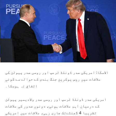
الاسکا: امریکی صدر ڈونلڈ ٹرمپ اور روسی صدر پیوٹن کی
ملاقات میں روس یوکرین جنگ بندی کے حوالے سے کوئی
اتفاق نہ ہوسکا۔
امریکی صدر ڈونلڈ ٹرمپ اور روسی صدر ولادیمیر پیوٹن
کے درمیان اہم ملاقات ہوئی، دونوں صدور کی ملاقات
تقریبا 4 گھنٹےتک جاری رہی، ملاقات میں امریکی