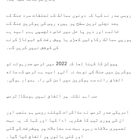
روسی صدر نے کہا کہ دونوں ممالک کے تعلقات سرد جنگ کے
بعد نچلی ترین سطح پر ہیں، روس کی یوکرین جنگ کے
خاتمے اور دیر پا حل میں خاص دلچسپی ہے، امید ہے
یورپی ممالک رکاوٹیں کھڑی یا پیش رفت کو ثبوتاژ کرنے
کی کوشش نہیں کریں گے۔
پیوٹن کا کہنا تھا کہ 2022 میں ٹرمپ صدرہوتے تو
یوکرین میں جنگ کی نوبت نہ آتی، امید ہے ٹرمپ کے ساتھ
اتفاق رائے سے یوکرین میں امن کی راہ ہموار ہوگی۔
سب اہم نکتہ پر اتفاق نہیں ہوسکا: ٹرمپ
امریکی صدر ٹرمپ نے مذاکرات کیلئے روسی ہم منصب اور
ان کی پوری ٹیم کا شکریہ ادا کیا اور کہا کہ یہ بہت
تعمیری ملاقات رہی، بہت سے معاملات پر پیشرفت کی گئی
اور کئی باتوں پر اتفاق کیا گیا۔