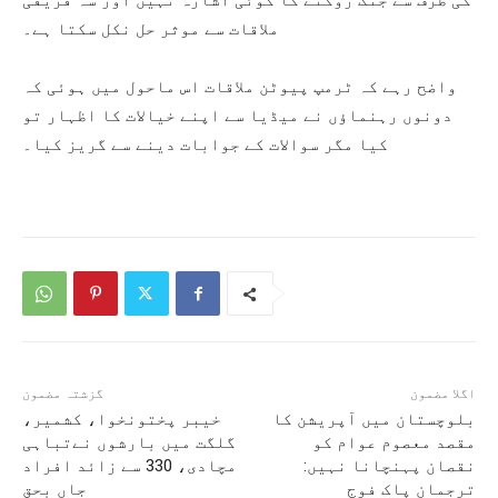
ملاقات سے موثر حل نکل سکتا ہے۔
واضح رہے کہ ٹرمپ پیوٹن ملاقات اس ماحول میں ہوئی کہ
دونوں رہنماؤں نے میڈیا سے اپنے خیالات کا اظہار تو
کیا مگر سوالات کے جوابات دینے سے گریز کیا۔
اگلا مضمون
گزشتہ مضمون
بلوچستان میں آپریشن کا
خیبر پختونخوا، کشمیر،
مقصد معصوم عوام کو
گلگت میں بارشوں نےتباہی
نقصان پہنچانا نہیں:
مچادی، 330 سے زائد افراد
ترجمان پاک فوج
جاں بحق