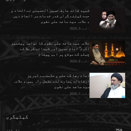
شہید قائد عارف حسین الحسینی نے اتحاد و
حدت کیلئے گراں قدر خدمات سر انجام دیں
، علامہ سید ساجد علی نقوی
اگست 5, 2026
علامہ سید ساجد علی نقوی کا نواسہ پیغمبر
اکرم ۖ امام حسین اور شہدائے کربلا کے
چہلم کے موقع پر اہم پیغام
اگست 3, 2026
امام رضا کے علم و حکمت سے لبریز
ارشادات ہمارے لئے مشعل راہ ہیں ، علامہ
سید ساجد علی نقوی
اگست 1, 2026
کیٹیگری
759
پاکستان