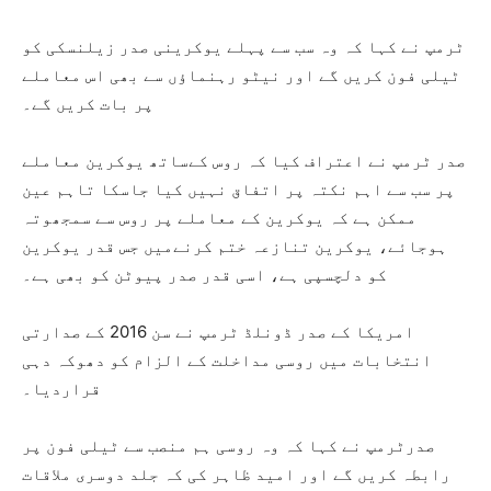
ٹرمپ نے کہا کہ وہ سب سے پہلے یوکرینی صدر زیلنسکی کو
ٹیلی فون کریں گے اور نیٹو رہنماؤں سے بھی اس معاملے
پر بات کریں گے۔
صدر ٹرمپ نے اعتراف کیا کہ روس کےساتھ یوکرین معاملے
پر سب سے اہم نکتہ پر اتفاق نہیں کیا جاسکا تاہم عین
ممکن ہے کہ یوکرین کے معاملے پر روس سے سمجھوتہ
ہوجائے، یوکرین تنازعہ ختم کرنےمیں جس قدر یوکرین
کو دلچسپی ہے، اسی قدر صدر پیوٹن کو بھی ہے۔
امریکا کے صدر ڈونلڈ ٹرمپ نے سن 2016 کے صدارتی
انتخابات میں روسی مداخلت کے الزام کو دھوکہ دہی
قراردیا۔
صدرٹرمپ نے کہا کہ وہ روسی ہم منصب سے ٹیلی فون پر
رابطہ کریں گے اور امید ظاہر کی کہ جلد دوسری ملاقات