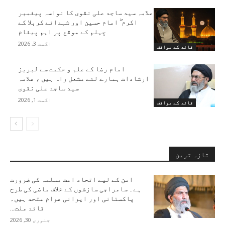
علامہ سید ساجد علی نقوی کا نواسہ پیغمبر
اکرم ۖ امام حسین اور شہدائے کربلا کے
چہلم کے موقع پر اہم پیغام
اگست 3, 2026
قائد کے مواقف
امام رضا کے علم و حکمت سے لبریز
ارشادات ہمارے لئے مشعل راہ ہیں ، علامہ
سید ساجد علی نقوی
اگست 1, 2026
قائد کے مواقف
تازہ ترین
امن کے لیے اتحاد امت مسلمہ کی ضرورت
ہے۔ سامراجی سازشوں کے خلاف ماضی کی طرح
پاکستانی اور ایرانی عوام متحد ہیں۔
قائد ملت...
جنوری 30, 2026