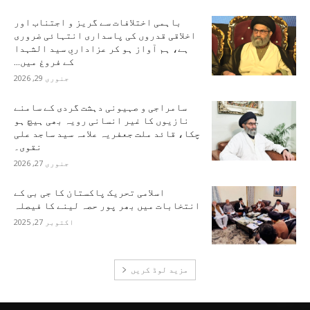
باہمی اختلافات سے گریز و اجتناب اور
اخلاقی قدروں کی پاسداری انتہائی ضروری
ہے، ہم آواز ہو کر عزاداریِ سید الشہدا
کے فروغ میں...
جنوری 29, 2026
سامراجی و صہیونی دہشت گردی کے سامنے
نازیوں کا غیر انسانی رویہ بھی ہیچ ہو
چکا، قائد ملت جعفریہ علامہ سید ساجد علی
نقوی۔
جنوری 27, 2026
اسلامی تحریک پاکستان کا جی بی کے
انتخابات میں بھر پور حصہ لینے کا فیصلہ
اکتوبر 27, 2025
مزید لوڈ کریں