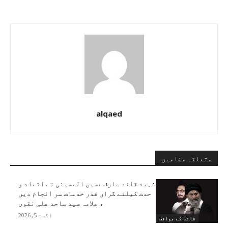
alqaed
متعلقہ مضامین
شہید قائد عارف حسین الحسینی نے اتحاد و
حدت کیلئے گراں قدر خدمات سر انجام دیں
، علامہ سید ساجد علی نقوی
اگست 5, 2026
قائد کے مواقف