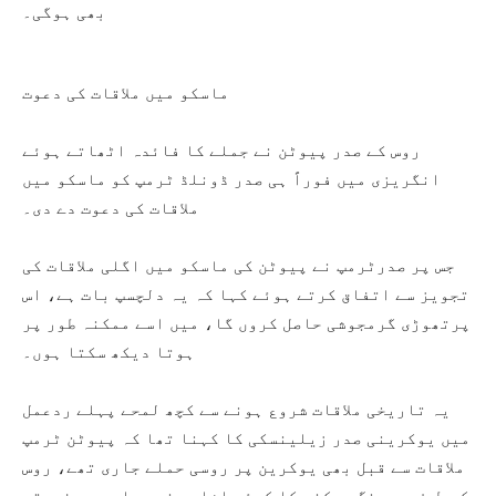
بھی ہوگی۔
ماسکو میں ملاقات کی دعوت
روس کے صدر پیوٹن نے جملے کا فائدہ اٹھاتے ہوئے
انگریزی میں فوراً ہی صدر ڈونلڈ ٹرمپ کو ماسکو میں
ملاقات کی دعوت دے دی۔
جس پر صدرٹرمپ نے پیوٹن کی ماسکو میں اگلی ملاقات کی
تجویز سے اتفاق کرتے ہوئے کہا کہ یہ دلچسپ بات ہے، اس
پرتھوڑی گرمجوشی حاصل کروں گا، میں اسے ممکنہ طور پر
ہوتا دیکھ سکتا ہوں۔
یہ تاریخی ملاقات شروع ہونے سے کچھ لمحے پہلے ردعمل
میں یوکرینی صدر زیلینسکی کا کہنا تھا کہ پیوٹن ٹرمپ
ملاقات سے قبل بھی یوکرین پر روسی حملے جاری تھے، روس
کی طرف سے جنگ روکنے کا کوئی اشارہ نہیں اور سہ فریقی