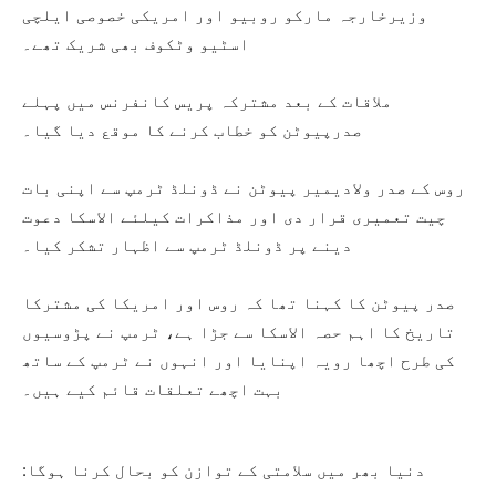
وزیرخارجہ مارکو روبیو اور امریکی خصوصی ایلچی
اسٹیو وٹکوف بھی شریک تھے۔
ملاقات کے بعد مشترکہ پریس کانفرنس میں پہلے
صدرپیوٹن کو خطاب کرنے کا موقع دیا گیا۔
روس کے صدر ولادیمیر پیوٹن نے ڈونلڈ ٹرمپ سے اپنی بات
چیت تعمیری قرار دی اور مذاکرات کیلئے الاسکا دعوت
دینے پر ڈونلڈ ٹرمپ سے اظہار تشکر کیا۔
صدر پیوٹن کا کہنا تھا کہ روس اور امریکا کی مشترکا
تاریخ کا اہم حصہ الاسکا سے جڑا ہے، ٹرمپ نے پڑوسیوں
کی طرح اچھا رویہ اپنایا اور انہوں نے ٹرمپ کے ساتھ
بہت اچھے تعلقات قائم کیے ہیں۔
دنیا بھر میں سلامتی کے توازن کو بحال کرنا ہوگا: