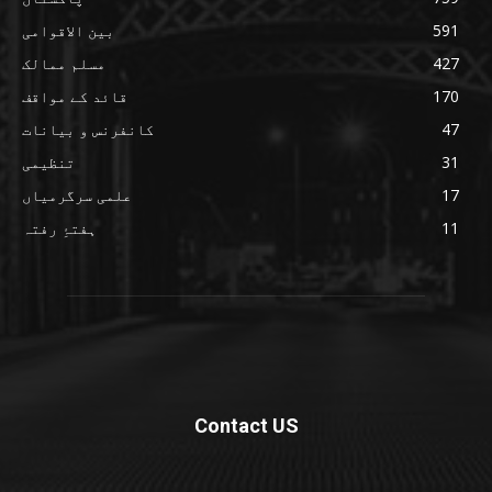
591
بین الاقوامی
427
مسلم ممالک
170
قائد کے مواقف
47
کانفرنس و بیانات
31
تنظیمی
17
علمی سرگرمیاں
11
ہفتۂِ رفتہ
Contact US