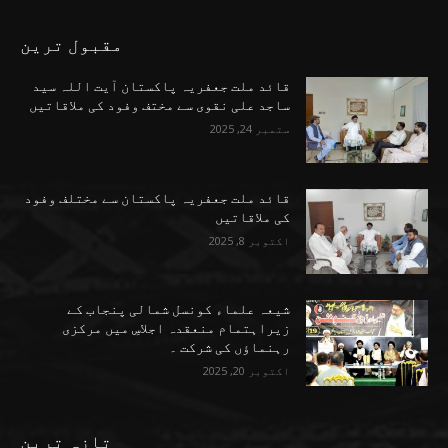
مقبول ترین
قائد ملت جعفریہ پاکستان آیت اللہ سید
ساجد علی نقوی سے مختف وفود کی ملاقاتیں
ستمبر 24, 2025
قائد ملت جعفریہ پاکستان سے مختلف وفود
کی ملاقاتیں
اکتوبر 8, 2025
شیعہ علماء کونسل شمالی پنجاب کے
زیراہتمام منعقدہ اجلاسِ میں مرکزی
رہنماؤں کی شرکت ۔
اکتوبر 20, 2025
تازہ ترین