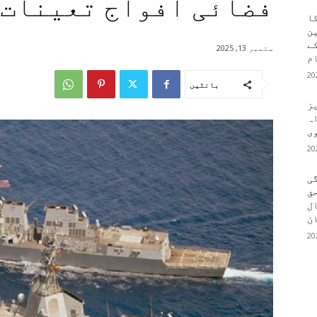
فضائی افواج تعینات 
کا
ین
کے
ستمبر 13, 2025
م
بانٹیں
یز
ہ
وی
ی
ق
ال
ن