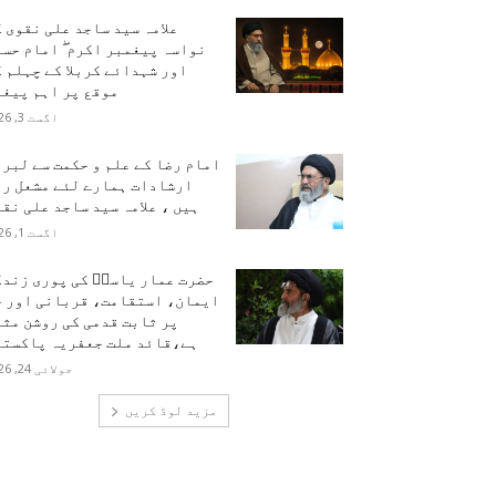
علامہ سید ساجد علی نقوی 
نواسہ پیغمبر اکرم ۖ امام حس
اور شہدائے کربلا کے چہلم 
موقع پر اہم پیغا
اگست 3, 2026
امام رضا کے علم و حکمت سے لبر
ارشادات ہمارے لئے مشعل را
ہیں ، علامہ سید ساجد علی نق
اگست 1, 2026
حضرت عمار یاسرؑ کی پوری زندگ
ایمان، استقامت، قربانی اور ح
پر ثابت قدمی کی روشن مث
ہے،قائد ملت جعفریہ پاکستا
جولائی 24, 2026
مزید لوڈ کریں