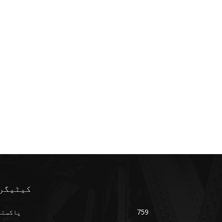
کیٹیگر
759
پاکستا