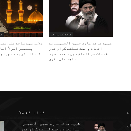
قائد کے مواقف
قا
شہید قائد عارف حسین الحسینی نے
علامہ سید ساجد علی نقو
اتحاد و حدت کیلئے گراں قدر
پیغمبر اکرم ۖ اما
خدمات سر انجام دیں ، علامہ سید
شہدائے کربلا کے چہلم 
ساجد علی نقوی
ی
تازہ ترین
شہید قائد عارف حسین الحسینی
ن
نے اتحاد و حدت کیلئے گراں قدر