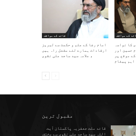
ئد کے مواقف
قائد کے مواقف
ی کا نواسہ
امام رضا کے علم و حکمت سے لبریز
م حسین اور
ارشادات ہمارے لئے مشعل راہ ہیں
کے موقع پر
، علامہ سید ساجد علی نقوی
اہم پیغام
مقبول ترین
قائد ملت جعفریہ پاکستان آیت
اللہ سید ساجد علی نقوی سے مختف