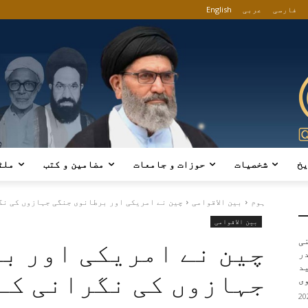
فارسی
عربی
English
یخ
شخصیات
حوزات و جامعات
مضامین و کتب
ملٹ
ہوم
بین الاقوامی
چین نے امریکی اور برطانوی جنگی جہازوں کی نگر
بین الاقوامی
ی
چین نے امریکی اور ب
در
ید
جہازوں کی نگرانی کے
ی