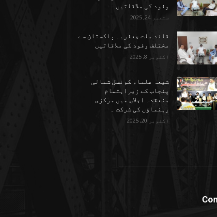
وفود کی ملاقاتیں
ستمبر 24, 2025
قائد ملت جعفریہ پاکستان سے
مختلف وفود کی ملاقاتیں
اکتوبر 8, 2025
شیعہ علماء کونسل شمالی
پنجاب کے زیراہتمام
منعقدہ اجلاسِ میں مرکزی
رہنماؤں کی شرکت ۔
اکتوبر 20, 2025
Con