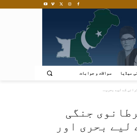
ی میڈیا
سوالات و جوابات
انی کے لیے بحری...
رطانوی جنگی
 لیے بحری اور