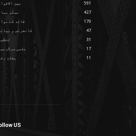
591
بین الاقوا
427
مسلم ممال
170
قائد کے مواق
47
کانفرنس و بیانا
31
تنظیم
17
علمی سرگرمیا
11
ہفتۂِ رف
ollow US