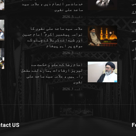
می
خدمات سر انجام دیں ، علامہ سید
ساجد علی نقوی
ک
اگست 5, 2026
ف
علامہ سید ساجد علی نقوی کا
ت
نواسہ پیغمبر اکرم ۖ امام حسین
ی
اور شہدائے کربلا کے چہلم کے
موقع پر اہم پیغام
ں
اگست 3, 2026
تہ
امام رضا کے علم و حکمت سے
لبریز ارشادات ہمارے لئے مشعل
راہ ہیں ، علامہ سید ساجد علی
نقوی
اگست 1, 2026
tact US
F