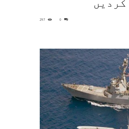
کردیں
297
0