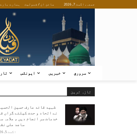
جمعہ, اگست 7, 2026
سائن ان / شمولیت
ہمارے بارے
سرورق
خبریں
ایونٹس
تار
تازہ ترین
شہید قائد عارف حسین الحسین
نے اتحاد و حدت کیلئے گراں ق
خدمات سر انجام دیں ، علامہ س
ساجد علی نقو
اگست 5, 2026