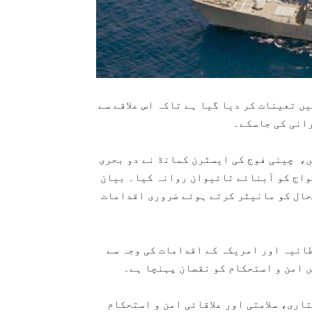
 تعینات کر دیا گیا ہے تاکہ اس علاقے سے
انی کی جاسکے۔
ں، چینی فوج کی ایسٹرن کمانڈ نے دو بحری
واج کو آبنائے تائيوان روانہ کیا۔ بیان
حال کو مانیٹر کرتے ہوئے ضروری اقدامات
انیہ اور امریکہ کے اقدامات کی وجہ سے
 امن و استحکام کو نقصان پہنچا ہے۔
اری، سلامتی اور علاقائی امن و استحکام