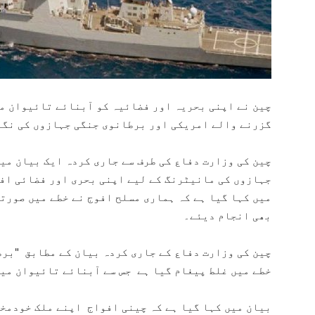
چین نے اپنی بحریہ اور فضائیہ کو آبنائے تائیوان میں
گزرنے والے امریکی اور برطانوی جنگی جہازوں کی نگر
چین کی وزارت دفاع کی طرف سے جاری کردہ ایک بیان می
جہازوں کی مانیٹرنگ کے لیے اپنی بحری اور فضائی اف
میں کہا گيا ہے کہ ہماری مسلح افوج نے خطے میں صورت
بھی انجام دیئے۔
چین کی وزارت دفاع کے جاری کردہ بیان کے مطابق "برط
خطے میں غلط پیغام گیا ہے جس سے آبنائے تائیوان میں
بیان میں کہا گیا ہے کہ چینی افواج اپنے ملک خودمخت