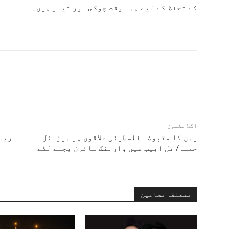
کے تحفظ کے لیے ہمہ وقت چوکس اور تیار ہیں۔
اگلا مضمون
یمن کا مقبوضہ فلسطینی علاقوں پر میزائل
ریاس
حملہ/ تل ابیب میں وارننگ سائرن بجنے لگے
متعلقہ مضامین