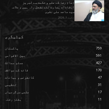
امام رضا کے علم و حکمت سے لبریز
ارشادات ہمارے لئے مشعل راہ ہیں ، علامہ
سید ساجد علی نقوی
اگست 1, 2026
کیٹیگری
759
پاکستان
591
بین الاقوامی
427
مسلم ممالک
170
قائد کے مواقف
47
کانفرنس و بیانات
31
تنظیمی
17
علمی سرگرمیاں
11
ہفتۂِ رفتہ