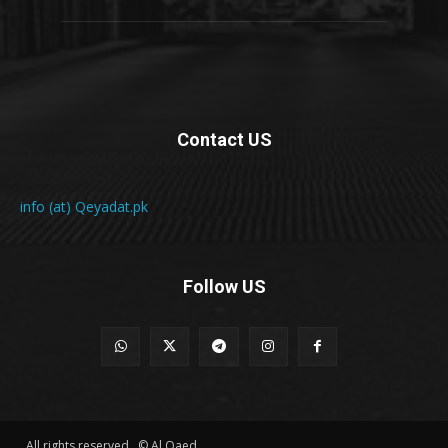
Contact US
info (at) Qeyadat.pk
Follow US
All rights reserved . © Al Qaed .