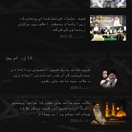
شیعہ علماء کونسل شمالی پنجاب کے
زیراہتمام منعقدہ اجلاسِ میں مرکزی
رہنماؤں کی شرکت ۔
اکتوبر 20, 2025
تازہ ترین
شہید قائد عارف حسین الحسینی نے اتحاد و
حدت کیلئے گراں قدر خدمات سر انجام دیں
، علامہ سید ساجد علی نقوی
اگست 5, 2026
علامہ سید ساجد علی نقوی کا نواسہ پیغمبر
اکرم ۖ امام حسین اور شہدائے کربلا کے
چہلم کے موقع پر اہم پیغام
اگست 3, 2026