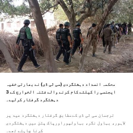
محکمہ انسداد دہشتگردی (سی ٹی ڈی) نے بھارتی خفیہ
ایجنسی را کیلئے کام کرنے والے فتنہ الخوارج کے 3
دہشتگرد گرفتار کرلیے۔
ترجمان سی ٹی ڈی کےمطابق گرفتار دہشتگرد عید پر
لاہور، بہاول نگر، بہاولپوراورپاک پتن میں دہشتگردی
کرنا چاہتے تھے۔