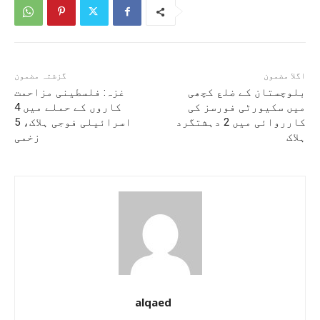
اگلا مضمون
گزشتہ مضمون
بلوچستان کے ضلع کچھی
غزہ: فلسطینی مزاحمت
میں سکیورٹی فورسز کی
کاروں کے حملے میں 4
کارروائی میں 2 دہشتگرد
اسرائیلی فوجی ہلاک، 5
ہلاک
زخمی
alqaed