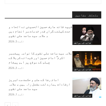
متعلقہ مضامین
شہید قائد عارف حسین الحسینی نے اتحاد و
حدت کیلئے گراں قدر خدمات سر انجام دیں
، علامہ سید ساجد علی نقوی
اگست 5, 2026
قائد کے مواقف
علامہ سید ساجد علی نقوی کا نواسہ پیغمبر
اکرم ۖ امام حسین اور شہدائے کربلا کے
چہلم کے موقع پر اہم پیغام
اگست 3, 2026
قائد کے مواقف
امام رضا کے علم و حکمت سے لبریز
ارشادات ہمارے لئے مشعل راہ ہیں ، علامہ
سید ساجد علی نقوی
اگست 1, 2026
قائد کے مواقف