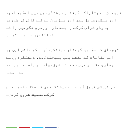
ترجمان نے بتایاکہ گرفتار دہشتگردوں میں اعظم، امجد
اور منظورشامل ہیں اور ملزمان نے غیرقانونی طورپر
بارڈر کراس کرکے راجستھان اورسری نگرمیں را کے
نمائندوں سے ملے تھے۔
ترجمان کے مطابق گرفتار دہشتگرد ’را ‘ کو واٹس ایپ پر
اہم مقامات کے نقشے بھی بھیجتےتھے، دہشتگردوں سے
بھاری مقدار میں دھماکا خیزمواد او راسلحہ برآمد
ہوا ہے۔
سی ٹی ڈی فیصل آباد نے دہشتگردوں کے خلاف مقدمہ درج
کرکےتفتیش شروع کردی۔