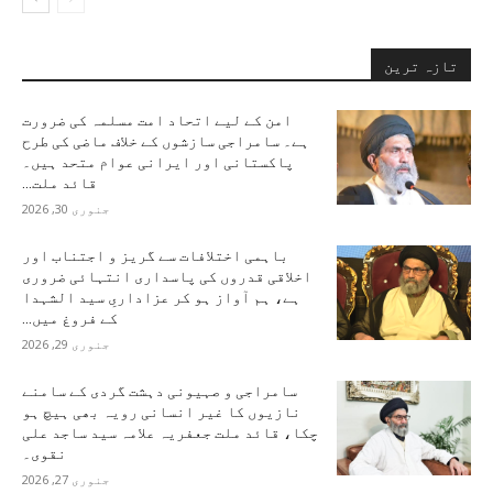
تازہ ترین
امن کے لیے اتحاد امت مسلمہ کی ضرورت
ہے۔ سامراجی سازشوں کے خلاف ماضی کی طرح
پاکستانی اور ایرانی عوام متحد ہیں۔
قائد ملت...
جنوری 30, 2026
باہمی اختلافات سے گریز و اجتناب اور
اخلاقی قدروں کی پاسداری انتہائی ضروری
ہے، ہم آواز ہو کر عزاداریِ سید الشہدا
کے فروغ میں...
جنوری 29, 2026
سامراجی و صہیونی دہشت گردی کے سامنے
نازیوں کا غیر انسانی رویہ بھی ہیچ ہو
چکا، قائد ملت جعفریہ علامہ سید ساجد علی
نقوی۔
جنوری 27, 2026