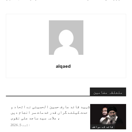
alqaed
متعلقہ مضامین
شہید قائد عارف حسین الحسینی نے اتحاد و
حدت کیلئے گراں قدر خدمات سر انجام دیں
، علامہ سید ساجد علی نقوی
اگست 5, 2026
قائد کے مواقف