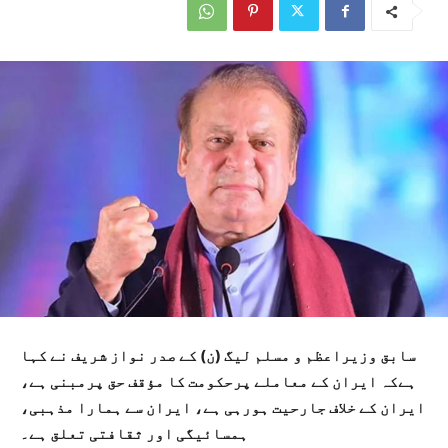
سابق وزیراعظم و مسلم لیگ (ن) کے صدر نواز شریف نے کہا
ہےکہ ایران کے معاملے پرحکومت کا مؤقف حق پرمبنی ہے،
ایران کے خلاف جارحیت ہورہی ہے، ایران سے ہمارا مذہبی،
ہمسائیگی اور ثقافتی تعلق ہے۔