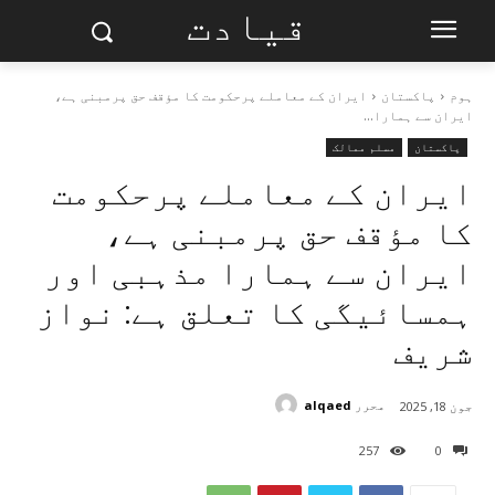
قیادت
ہوم
پاکستان
ایران کے معاملے پرحکومت کا مؤقف حق پرمبنی ہے،
ایران سے ہمارا...
پاکستان
مسلم ممالک
ایران کے معاملے پرحکومت
کا مؤقف حق پرمبنی ہے،
ایران سے ہمارا مذہبی اور
ہمسائیگی کا تعلق ہے: نواز
شریف
محرر
alqaed
جون 18, 2025
257
0