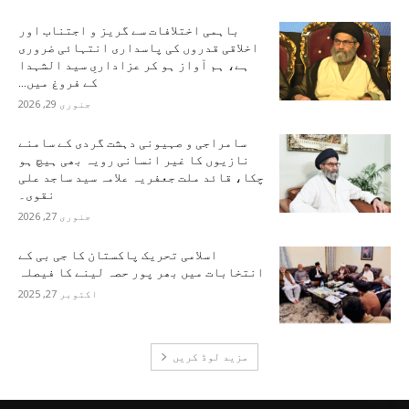
باہمی اختلافات سے گریز و اجتناب اور
اخلاقی قدروں کی پاسداری انتہائی ضروری
ہے، ہم آواز ہو کر عزاداریِ سید الشہدا
کے فروغ میں...
جنوری 29, 2026
سامراجی و صہیونی دہشت گردی کے سامنے
نازیوں کا غیر انسانی رویہ بھی ہیچ ہو
چکا، قائد ملت جعفریہ علامہ سید ساجد علی
نقوی۔
جنوری 27, 2026
اسلامی تحریک پاکستان کا جی بی کے
انتخابات میں بھر پور حصہ لینے کا فیصلہ
اکتوبر 27, 2025
مزید لوڈ کریں