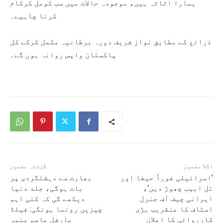
ہمارا اثاثہ ہیں، موجودہ حالات میں سب کومل کرکام
کرنا چاہیے۔
ذرائع کے مطابق نواز شریف دورہ برطانیہ مکمل کرکے کل
پاکستان واپس روانہ ہوں گے۔
اگلا مضمون
گزشتہ مضمون
’اسرائیلی فوراً حیفا اور
بھارت سے دہشتگردی پر
تل ابیب چھوڑ دیں‘،
بات ہوگی، جلد دنیا
ایرانی چیف آف جنرل
دیکھے گی کہ کئی اہم
اسٹاف کا عنقریب بڑی
چیزیں رونما ہونگی: فیلڈ
کارروائی کا اعلان
مارشل عاصم منیر