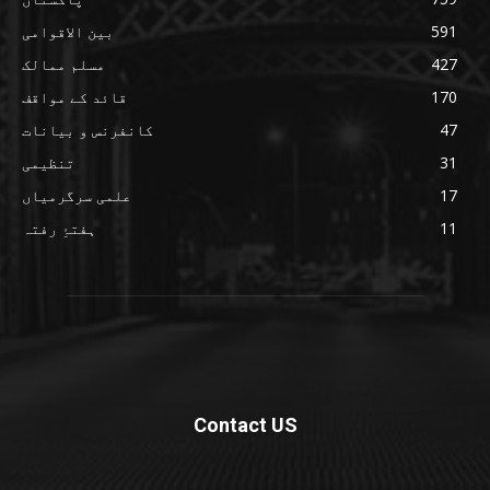
591
بین الاقوامی
427
مسلم ممالک
170
قائد کے مواقف
47
کانفرنس و بیانات
31
تنظیمی
17
علمی سرگرمیاں
11
ہفتۂِ رفتہ
Contact US