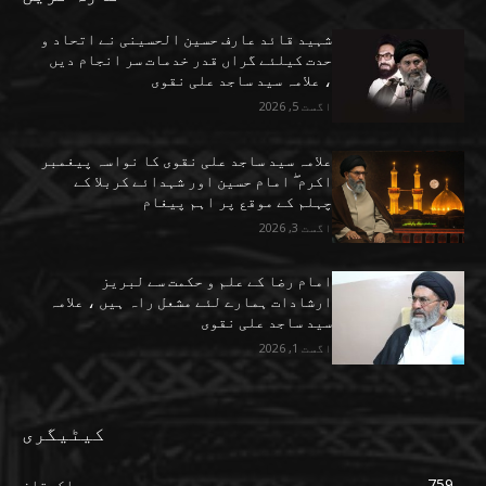
شہید قائد عارف حسین الحسینی نے اتحاد و
حدت کیلئے گراں قدر خدمات سر انجام دیں
، علامہ سید ساجد علی نقوی
اگست 5, 2026
علامہ سید ساجد علی نقوی کا نواسہ پیغمبر
اکرم ۖ امام حسین اور شہدائے کربلا کے
چہلم کے موقع پر اہم پیغام
اگست 3, 2026
امام رضا کے علم و حکمت سے لبریز
ارشادات ہمارے لئے مشعل راہ ہیں ، علامہ
سید ساجد علی نقوی
اگست 1, 2026
کیٹیگری
759
پاکستان