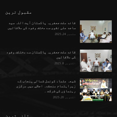
مقبول ترین
قائد ملت جعفریہ پاکستان آیت اللہ سید
ساجد علی نقوی سے مختف وفود کی ملاقاتیں
ستمبر 24, 2025
قائد ملت جعفریہ پاکستان سے مختلف وفود
کی ملاقاتیں
اکتوبر 8, 2025
شیعہ علماء کونسل شمالی پنجاب کے
زیراہتمام منعقدہ اجلاسِ میں مرکزی
رہنماؤں کی شرکت ۔
اکتوبر 20, 2025
تازہ ترین