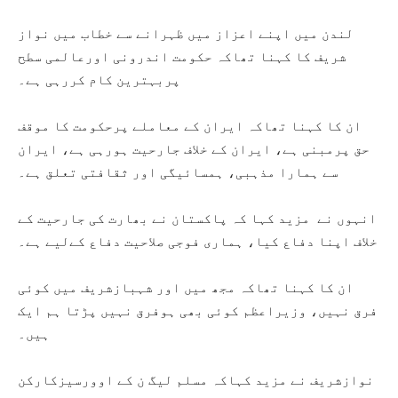
لندن میں اپنے اعزاز میں ظہرانے سے خطاب میں نواز
شریف کا کہنا تھاکہ حکومت اندرونی اورعالمی سطح
پربہترین کام کررہی ہے۔
ان کا کہنا تھاکہ ایران کے معاملے پرحکومت کا موقف
حق پرمبنی ہے، ایران کے خلاف جارحیت ہورہی ہے، ایران
سے ہمارا مذہبی، ہمسائیگی اور ثقافتی تعلق ہے۔
انہوں نے مزید کہا کہ پاکستان نے بھارت کی جارحیت کے
خلاف اپنا دفاع کیا، ہماری فوجی صلاحیت دفاع کےلیے ہے۔
ان کا کہنا تھاکہ مجھ میں اور شہبازشریف میں کوئی
فرق نہیں، وزیراعظم کوئی بھی ہوفرق نہیں پڑتا ہم ایک
ہیں۔
نوازشریف نے مزید کہاکہ مسلم لیگ ن کے اوورسیزکارکن