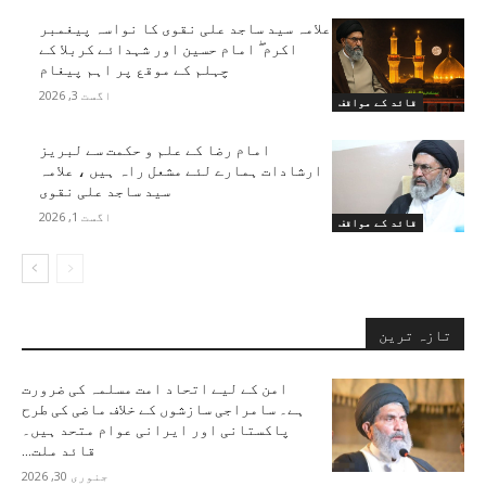
علامہ سید ساجد علی نقوی کا نواسہ پیغمبر
اکرم ۖ امام حسین اور شہدائے کربلا کے
چہلم کے موقع پر اہم پیغام
اگست 3, 2026
قائد کے مواقف
امام رضا کے علم و حکمت سے لبریز
ارشادات ہمارے لئے مشعل راہ ہیں ، علامہ
سید ساجد علی نقوی
اگست 1, 2026
قائد کے مواقف
تازہ ترین
امن کے لیے اتحاد امت مسلمہ کی ضرورت
ہے۔ سامراجی سازشوں کے خلاف ماضی کی طرح
پاکستانی اور ایرانی عوام متحد ہیں۔
قائد ملت...
جنوری 30, 2026