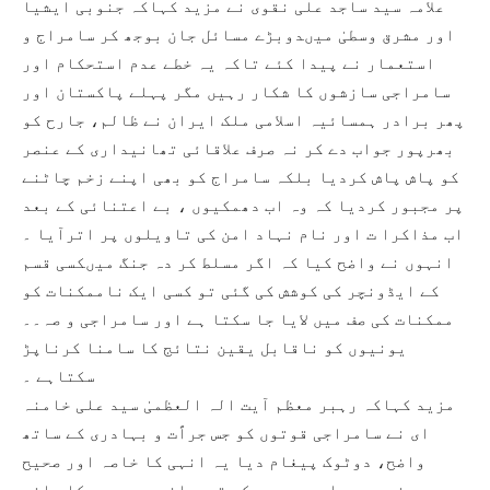
علامہ سید ساجد علی نقوی نے مزید کہاکہ جنوبی ایشیا
اور مشرق وسطیٰ میںدوبڑے مسائل جان بوجھ کر سامراج و
استعمار نے پیدا کئے تاکہ یہ خطے عدم استحکام اور
سامراجی سازشوں کا شکار رہیں مگر پہلے پاکستان اور
پھر برادر ہمسائیہ اسلامی ملک ایران نے ظالم، جارح کو
بھرپور جواب دے کر نہ صرف علاقائی تھانیداری کے عنصر
کو پاش پاش کردیا بلکہ سامراج کو بھی اپنے زخم چاٹنے
پر مجبور کردیا کہ وہ اب دھمکیوں ، بے اعتنائی کے بعد
اب مذاکرا ت اور نام نہاد امن کی تاویلوں پر اترآیا ۔
انہوں نے واضح کیا کہ اگر مسلط کر دہ جنگ میںکسی قسم
کے ایڈونچر کی کوشش کی گئی تو کسی ایک ناممکنات کو
ممکنات کی صف میں لایا جا سکتا ہے اور سامراجی و صہ۔۔
یونیوں کو ناقابل یقین نتائج کا سامنا کرناپڑ
سکتاہے ۔
مزید کہاکہ رہبر معظم آیت الہ العظمیٰ سید علی خامنہ
ای نے سامراجی قوتوں کو جس جراًت و بہادری کے ساتھ
واضح، دوٹوک پیغام دیا یہ انہی کا خاصہ اور صحیح
معنوں میں امت محمدی کی ترجمانی و رہبری کا واضح