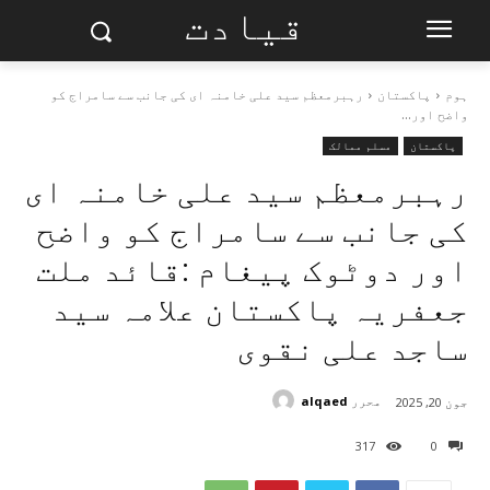
قیادت
ہوم
پاکستان
رہبرمعظم سید علی خامنہ ای کی جانب سے سامراج کو
واضح اور...
پاکستان
مسلم ممالک
رہبرمعظم سید علی خامنہ ای
کی جانب سے سامراج کو واضح
اور دوٹوک پیغام :قائد ملت
جعفریہ پاکستان علامہ سید
ساجد علی نقوی
محرر
alqaed
جون 20, 2025
317
0