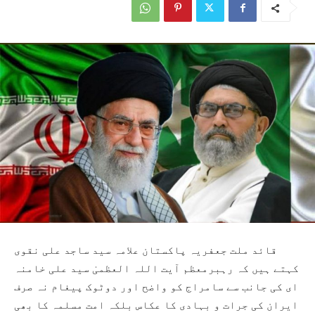
قائد ملت جعفریہ پاکستان علامہ سید ساجد علی نقوی
کہتے ہیں کہ رہبرمعظم آیت اللہ العظمیٰ سید علی خامنہ
ای کی جانب سے سامراج کو واضح اور دوٹوک پیغام نہ صرف
ایران کی جرات و بہادی کا عکاس بلکہ امت مسلمہ کا بھی