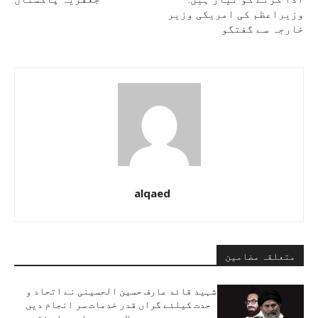
وزیراعظم کی امریکی وزیر
خارجہ سے گفتگو
alqaed
متعلقہ مضامین
شہید قائد عارف حسین الحسینی نے اتحاد و
حدت کیلئے گراں قدر خدمات سر انجام دیں
، علامہ سید ساجد علی نقوی