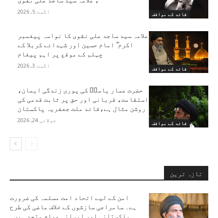
اگست 5, 2026
قائد کے مواقف
علامہ سید ساجد علی نقوی کا نواسہ پیغمبر
اکرم ۖ امام حسین اور شہدائے کربلا کے
چہلم کے موقع پر اہم پیغام
اگست 3, 2026
قائد کے مواقف
حضرت عمار یاسرؑ کی پوری زندگی ایمان،
استقامت، قربانی اور حق پر ثابت قدمی کی
روشن مثال ہے،قائد ملت جعفریہ پاکستان
جولائی 24, 2026
قائد کے مواقف
تازہ ترین
امن کے لیے اتحاد امت مسلمہ کی ضرورت
ہے۔ سامراجی سازشوں کے خلاف ماضی کی طرح
پاکستانی اور ایرانی عوام متحد ہیں۔