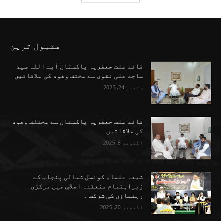
مقبول ترین
قائد ملت جعفریہ پاکستان آیت اللہ سید
ساجد علی نقوی سے مختف وفود کی ملاقاتیں
ستمبر 24, 2025
قائد ملت جعفریہ پاکستان سے مختلف وفود
کی ملاقاتیں
اکتوبر 8, 2025
شیعہ علماء کونسل شمالی پنجاب کے
زیراہتمام منعقدہ اجلاسِ میں مرکزی
رہنماؤں کی شرکت ۔
اکتوبر 20, 2025