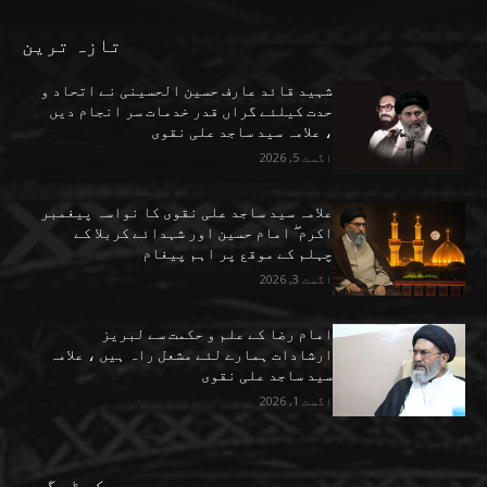
تازہ ترین
شہید قائد عارف حسین الحسینی نے اتحاد و
حدت کیلئے گراں قدر خدمات سر انجام دیں
، علامہ سید ساجد علی نقوی
اگست 5, 2026
علامہ سید ساجد علی نقوی کا نواسہ پیغمبر
اکرم ۖ امام حسین اور شہدائے کربلا کے
چہلم کے موقع پر اہم پیغام
اگست 3, 2026
امام رضا کے علم و حکمت سے لبریز
ارشادات ہمارے لئے مشعل راہ ہیں ، علامہ
سید ساجد علی نقوی
اگست 1, 2026
کیٹیگری