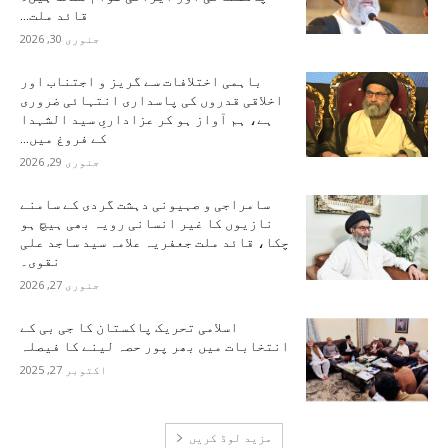
قائد ملت...
جنوری 30, 2026
باہمی اختلافات سے گریز و اجتناب اور
اخلاقی قدروں کی پاسداری انتہائی ضروری
ہے، ہم آواز ہو کر عزاداریِ سید الشہدا
کے فروغ میں...
جنوری 29, 2026
سامراجی و صہیونی دہشت گردی کے سامنے
نازیوں کا غیر انسانی رویہ بھی ہیچ ہو
چکا، قائد ملت جعفریہ علامہ سید ساجد علی
نقوی۔
جنوری 27, 2026
اسلامی تحریک پاکستان کا جی بی کے
انتخابات میں بھر پور حصہ لینے کا فیصلہ
اکتوبر 27, 2025
مزید لوڈ کریں