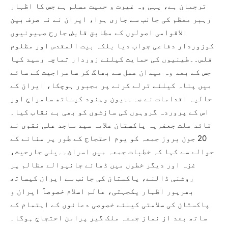
ترجمان ہے، یہی وہ غیرت و حمیت مسلم ہے جس کا اظہار
رہبر معظم کی جانب سے جاری ہوا، ایران نے نہ صرف بین
الاقوامی اصولوں کے مطابق قابض جارح صہیونیوں
کوزوردار دفاعی جواب دیا بلکہ بیت المقدس اور مظلوم
فلس۔۔طینیوں کی حمایت کیلئے زوردار تماچہ رسید کیا
جس کے بعد وہ میدان عمل سے بھاگ کر سامراجیت کے سائے
میں پناہ کیلئے ترلے کرنے پر مجبور ہوچکا، ایران کے
حالیہ اقدامات نے صہ۔۔یون وہنود کیساتھ سامراج اور
اس کے پروردہ گروہوں کی سازشوں کو بھی بے نقاب کیا۔
قائد ملت جعفریہ پاکستان علامہ سید ساجد علی نقوی نے
20 جون بروز جمعہ کو یوم احتجاج کے طور پر منانے کے
حوالے سے کہا کہ خطبات جمعہ میں اسرائ۔۔یلی جارحیت،
غزہ اور دیگر خطوں میں ڈھائے جانیوالے مظالم پر
روشنی ڈالنے، پاکستان کی جانب سے ایران کیساتھ
بھرپور اظہار یکجہتی، عالم اسلام خصوصاً ایران و
پاکستان کی سلامتی کیلئے خصوصی دعائوں کے اہتمام کے
ساتھ بعد از نماز جمعہ ملک گیر پرامن احتجاج ہوگا۔