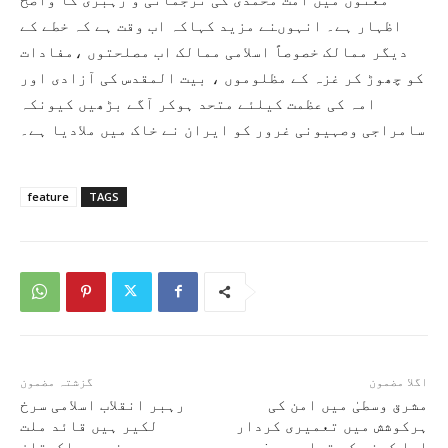
اظہار ہے۔ انہوںنے مزید کہاکہ اب وقت ہے کہ خطے کے
دیگر ممالک خصوصاً اسلامی ممالک اب مصلحتوں ،مفادات
کو چھوڑ کر غزہ کے مظلوموں ، بیت المقدس کی آزادی اور
امہ کی عظمت کیلئے متحد ہوکر آگے بڑھیں کیونکہ
سامراجی وصہیونی غرور کو ایران نے خاک میں ملادیا ہے۔
feature
TAGS
اگلا مضمون
گزشتہ مضمون
مشرق وسطیٰ میں امن کی
رہبر انقلاب اسلامی سرخ
ہرکوشش میں تعمیری کردار
لکیر ہیں قائد ملت
ادا کرنے کو تیار ہیں:
جعفریہ پاکستان