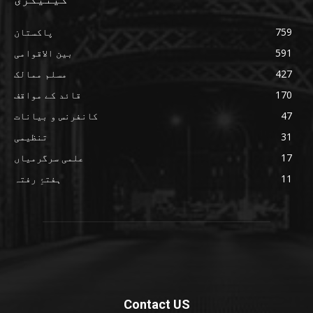
759
پاکستان
591
بین الاقوامی
427
مسلم ممالک
170
قائد کے مواقف
47
کانفرنس و بیانات
31
تنظیمی
17
علمی سرگرمیاں
11
ہفتۂِ رفتہ
Contact US