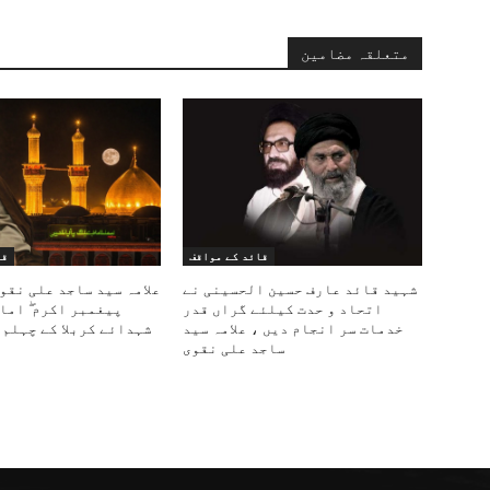
متعلقہ مضامین
قائد کے مواقف
قا
شہید قائد عارف حسین الحسینی نے
علامہ سید ساجد علی نقو
اتحاد و حدت کیلئے گراں قدر
پیغمبر اکرم ۖ اما
خدمات سر انجام دیں ، علامہ سید
شہدائے کربلا کے چہلم 
ساجد علی نقوی