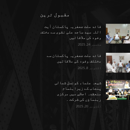
مقبول ترین
قائد ملت جعفریہ پاکستان آیت
اللہ سید ساجد علی نقوی سے مختف
وفود کی ملاقاتیں
ستمبر 24, 2025
قائد ملت جعفریہ پاکستان سے
مختلف وفود کی ملاقاتیں
اکتوبر 8, 2025
شیعہ علماء کونسل شمالی
پنجاب کے زیراہتمام
منعقدہ اجلاسِ میں مرکزی
رہنماؤں کی شرکت ۔
اکتوبر 20, 2025