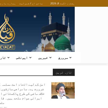
ہفتہ, اگست 8, 2026
سائن ان / شمولیت
ہمارے بارے
سرورق
خبریں
ایونٹس
تار
تازہ ترین
امن کے لیے اتحاد امت مسلمہ 
ضرورت ہے۔ سامراجی سازشوں ک
خلاف ماضی کی طرح پاکستانی ا
ایرانی عوام متحد ہیں۔ قائ
ملت.