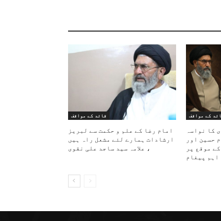
ئد کے مواقف
قائد کے مواقف
ی کا نواسہ
امام رضا کے علم و حکمت سے لبریز
م حسین اور
ارشادات ہمارے لئے مشعل راہ ہیں
کے موقع پر
، علامہ سید ساجد علی نقوی
اہم پیغام