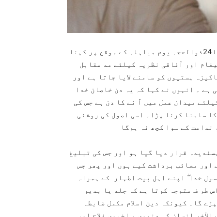
قائد ملت جعفریہ پاکستان علامہ سید ساجد علی نقوی کا24ذوالحجہ یوم مباہلہ کے موقع پر کہنا
یغام اور آفاقی نظریہ کیلئے مد مقابل
اکیزہ ہستیوں کو سامنے لایا جاتا ہے اور
 ہے ۔ انہوں نے کہا کہ یہ دن خاصان خدا
یلئے میدان عمل میں آ نے کا دن ہے جس کی
کا سامنا کرنا پڑا۔ اسی اصول کی روشنی
 ندامت کے سوا کچھ نہ ہوگا
سندیدہ قرار دیا گیا ہو اور جس کی تبلیغ
 اور مصائب برداشت کیے ہوں اور پھر جس
ول خدا ۖ اپنے اہل بیت اطہار کے ہمراہ
 طر ف متوجہ کرتا ہے کہ جلد یا بدیر
پڑے گا۔ کیونکہ دین اسلام مکمل ضابطہ
الآخر انسان کی دنیوی و اخروی فلاح اور