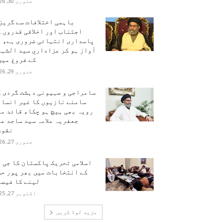
جنوری 30, 2026
باہمی اختلافات سے گریز
اجتناب اور اخلاقی قدروں 
پاسداری انتہائی ضروری ہے، ہ
آواز ہو کر عزاداریِ سید الشہ
کے فروغ میں.
جنوری 29, 2026
سامراجی و صہیونی دہشت گردی ک
سامنے نازیوں کا غیر انسان
رویہ بھی ہیچ ہو چکا، قائد م
جعفریہ علامہ سید ساجد ع
نقوی
جنوری 27, 2026
اسلامی تحریک پاکستان کا جی 
کے انتخابات میں بھر پور حص
لینے کا فیصل
اکتوبر 27, 2025
مزید لوڈ کریں