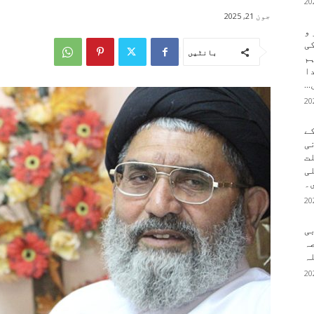
جون 21, 2025
 و
کی
بانٹیں
م
دا
..
ے
ی
لت
لی
۔
بی
ہ
ہ