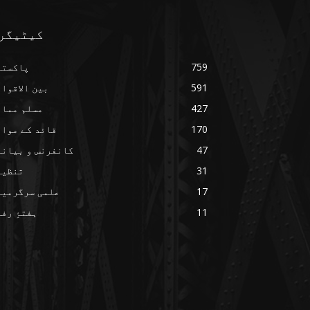
کیٹیگر
759
پاکستا
591
بین الاقوا
427
مسلم ممال
170
قائد کے مواق
47
کانفرنس و بیانا
31
تنظیم
17
علمی سرگرمیا
11
ہفتۂِ رف