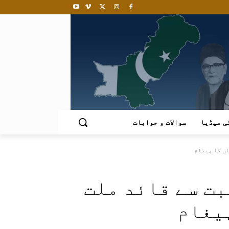
ی میڈیا
سوالات و جوابات
ن کا پیغام
ت سے قائد ملت
یغام