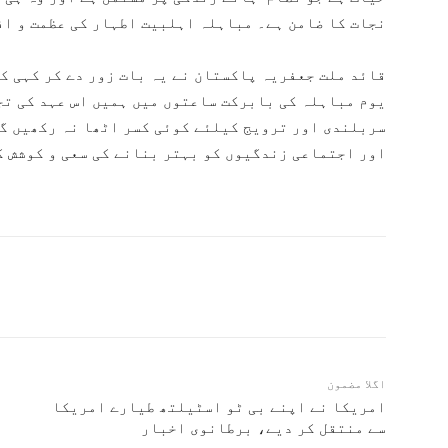
نجات کا ضامن ہے۔ مباہلہ اہلبیت اطہار کی عظمت و اف
قائد ملت جعفریہ پاکستان نے یہ بات زور دے کر کہی کہ
یوم مباہلہ کی بابرکت ساعتوں میں ہمیں اس عہد کی تج
سربلندی اور ترویج کیلئے کوئی کسر اٹھا نہ رکھیں گے
اور اجتماعی زندگیوں کو بہتر بنانے کی سعی و کوشش ک
اگلا مضمون
امریکا نے اپنے بی ٹو اسٹیلتھ طیارے امریکا
سے منتقل کر دیے، برطانوی اخبار