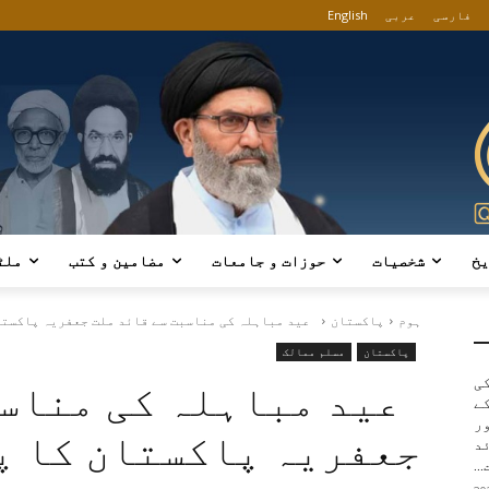
فارسی
عربی
English
یخ
شخصیات
حوزات و جامعات
مضامین و کتب
ملٹ
ہوم
پاکستان
عید مباہلہ کی مناسبت سے قائد ملت جعفریہ پاکستا
پاکستان
مسلم ممالک
کی
عید مباہلہ کی مناسب
ے
ور
جعفریہ پاکستان کا پ
د
..