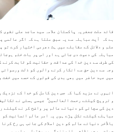
ہے کہ آیت مباہلہ سے یہ سبق ملتا ہے کہ اگر عالمی پ
علم و دلائل کے مقابلے میں ہٹ دھرمی اختیار کرے تو پ
مباہلہ کی دعوت دی جاتی ہے اور اس پر بات ختم ہوجاتی
کی طرف سے دین خدا کی صداقت و حقانیت کو ثابت کرنے ک
وجہ سے دین حق سے انکار کرنے والوں کو ذلت ورسوائی 
میں عہد حاضر میں بھی بدی کی قوتوں کے حصے میں خفت و
انہوں نے مزید کہا کہ جس دین کامل کو خدا کے نزدیک پ
و ترویج کیلئے رحمت العالمین ۖ جیسی ہستی نے تکالیف
دین کی سچائی کو دنیائے عالم پر واضح کر نے کیلئے رس
مباہلے کیلئے نکل پڑے ہوں یہ امر عالم انسانیت کو اس
بالآخر دنیائے عالم کو دین اسلام کی جانب ہی رخ کرنا 
حیات ہے جو نظام ہائے زندگی پر مشتمل ہے اور وہ ہی ب