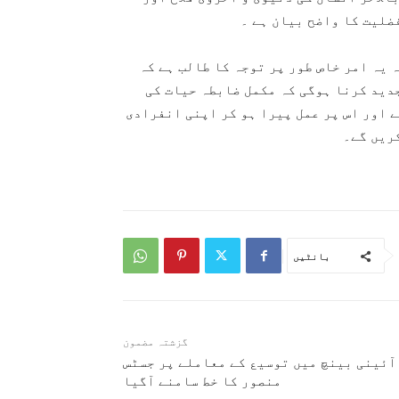
ضلیت کا واضح بیان ہے ۔
 یہ امر خاص طور پر توجہ کا طالب ہے کہ
دید کرنا ہوگی کہ مکمل ضابطہ حیات کی
 اور اس پر عمل پیرا ہو کر اپنی انفرادی
ریں گے۔
بانٹیں
گزشتہ مضمون
آئینی بینچ میں توسیع کے معاملے پر جسٹس
منصور کا خط سامنے آگیا