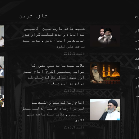
ی
تازہ ترین
شہید قائد عارف حسین الحسینی
ن
نے اتحاد و حدت کیلئے گراں قدر
می
خدمات سر انجام دیں ، علامہ سید
ساجد علی نقوی
ک
اگست 5, 2026
ف
علامہ سید ساجد علی نقوی کا
ت
نواسہ پیغمبر اکرم ۖ امام حسین
ی
اور شہدائے کربلا کے چہلم کے
موقع پر اہم پیغام
ں
اگست 3, 2026
تہ
امام رضا کے علم و حکمت سے
لبریز ارشادات ہمارے لئے مشعل
راہ ہیں ، علامہ سید ساجد علی
نقوی
اگست 1, 2026