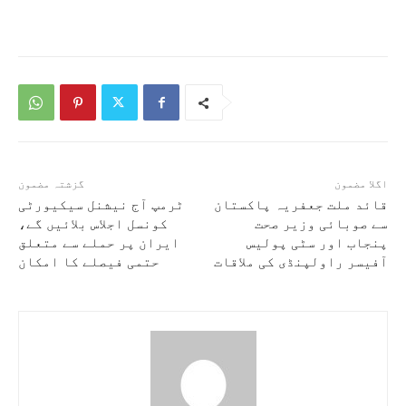
اگلا مضمون
گزشتہ مضمون
قائد ملت جعفریہ پاکستان
ٹرمپ آج نیشنل سیکیورٹی
سے صوبائی وزیر صحت
کونسل اجلاس بلائیں گے،
پنجاب اور سٹی پولیس
ایران پر حملے سے متعلق
آفیسر راولپنڈی کی ملاقات
حتمی فیصلے کا امکان