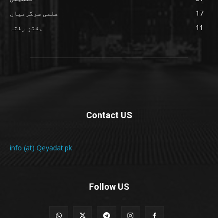
17
علمی سرگرمیاں
11
ہفتۂِ رفتہ
Contact US
info (at) Qeyadat.pk
Follow US