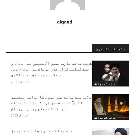
alqaed
متعلقہ مضامین
شہید قائد عارف حسین الحسینی نے اتحاد و
حدت کیلئے گراں قدر خدمات سر انجام دیں
، علامہ سید ساجد علی نقوی
اگست 5, 2026
قائد کے مواقف
علامہ سید ساجد علی نقوی کا نواسہ پیغمبر
اکرم ۖ امام حسین اور شہدائے کربلا کے
چہلم کے موقع پر اہم پیغام
اگست 3, 2026
قائد کے مواقف
امام رضا کے علم و حکمت سے لبریز