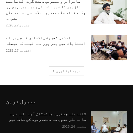
سامراجی و صہیونی دہشت گردی کے سامنے
نازیوں کا غیر انسانی رویہ بھی ہیچ ہو
چکا، قائد ملت جعفریہ علامہ سید ساجد علی
نقوی۔
جنوری 27, 2026
اسلامی تحریک پاکستان کا جی بی کے
انتخابات میں بھر پور حصہ لینے کا فیصلہ
اکتوبر 27, 2025
مزید لوڈ کریں
مقبول ترین
قائد ملت جعفریہ پاکستان آیت اللہ سید
ساجد علی نقوی سے مختف وفود کی ملاقاتیں
ستمبر 24, 2025