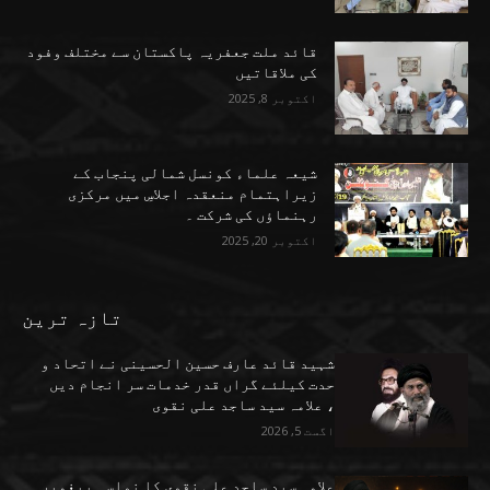
قائد ملت جعفریہ پاکستان سے مختلف وفود
کی ملاقاتیں
اکتوبر 8, 2025
شیعہ علماء کونسل شمالی پنجاب کے
زیراہتمام منعقدہ اجلاسِ میں مرکزی
رہنماؤں کی شرکت ۔
اکتوبر 20, 2025
تازہ ترین
شہید قائد عارف حسین الحسینی نے اتحاد و
حدت کیلئے گراں قدر خدمات سر انجام دیں
، علامہ سید ساجد علی نقوی
اگست 5, 2026
علامہ سید ساجد علی نقوی کا نواسہ پیغمبر