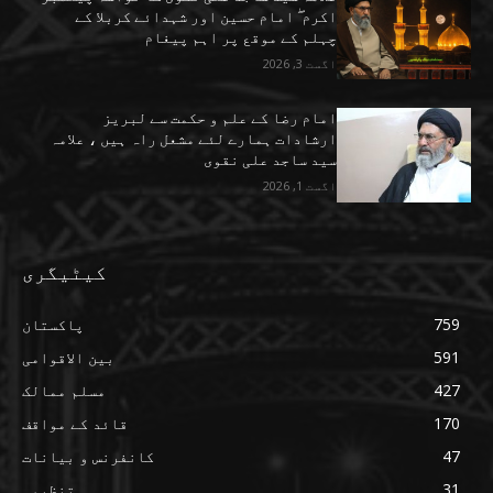
اکرم ۖ امام حسین اور شہدائے کربلا کے
چہلم کے موقع پر اہم پیغام
اگست 3, 2026
امام رضا کے علم و حکمت سے لبریز
ارشادات ہمارے لئے مشعل راہ ہیں ، علامہ
سید ساجد علی نقوی
اگست 1, 2026
کیٹیگری
759
پاکستان
591
بین الاقوامی
427
مسلم ممالک
170
قائد کے مواقف
47
کانفرنس و بیانات
31
تنظیمی