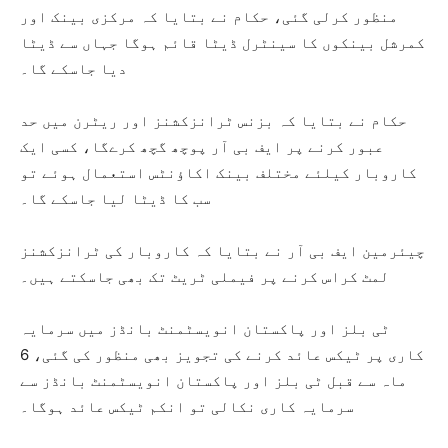
منظور کرلی گئی، حکام نے بتایا کہ مرکزی بینک اور
کمرشل بینکوں کا سینٹرل ڈیٹا قائم ہوگا جہاں سے ڈیٹا
دیا جاسکے گا۔
حکام نے بتایا کہ بزنس ٹرانزکشنز اور ریٹرن میں حد
عبور کرنے پر ایف بی آر پوچھ گچھ کرےگا، کسی ایک
کاروبار کیلئے مختلف بینک اکاؤنٹس استعمال ہوئے تو
سب کا ڈیٹا لیا جاسکے گا۔
چیئرمین ایف بی آر نے بتایا کہ کاروبار کی ٹرانزکشنز
لمٹ کراس کرنے پر فیملی ٹریٹ تک بھی جاسکتے ہیں۔
ٹی بلز اور پاکستان انویسٹمنٹ بانڈز میں سرمایہ
کاری پر ٹیکس عائد کرنے کی تجویز بھی منظور کی گئی، 6
ماہ سے قبل ٹی بلز اور پاکستان انویسٹمنٹ بانڈز سے
سرمایہ کاری نکالی تو انکم ٹیکس عائد ہوگا۔