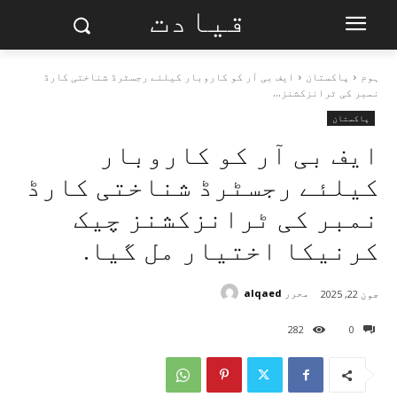
قیادت
ہوم
پاکستان
ایف بی آر کو کاروبار کیلئے رجسٹرڈ شناختی کارڈ
نمبر کی ٹرانزکشنز...
پاکستان
ایف بی آر کو کاروبار
کیلئے رجسٹرڈ شناختی کارڈ
نمبر کی ٹرانزکشنز چیک
کرنیکا اختیار مل گیا.
محرر
alqaed
جون 22, 2025
282
0