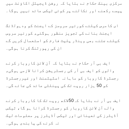
مرکزی بینک حکام نے بتایا کہ روشن ڈیجیٹل اکاؤنٹ میں
پیسے رکھنے اور نکالنے پر کوئی ٹیکس عائد نہیں ہوگا۔
ای کامرس کیلئے کورئیر سروسز کے ایجنٹ کو ودہولڈنگ
ایجنٹ بنانے کی تجویز منظور ہوگئی، کورئیر سروس
کیلئے جتنے بھی وینڈر پلیٹ فارم کو استعمال کریں گے
ان کی رپورٹنگ کرنا ہوگی۔
ایف بی آر حکام نے بتایا کہ آن لائن کاروبار کرنے
والوں کو ایف بی آر کی رجسٹریشن کرانا لازمی ہوگی،
رجسٹرڈ کاروبار کو ماہانہ اسٹیٹمنٹ اور غیررجسٹرڈ
کو 50 ہزار روپے تک کی پینلٹی عائد کی جائے گی۔
ایف بی آر نے بتایا کہ50لاکھ روپے تک کا کاروبار کرنے
والے آن لائن کاروبار کو رجسٹرڈ کرانا ہو گا، ٹیکس
آڈیٹرز کی تعیناتی اور ٹیکس آڈیٹرز پر معلومات لیک
نہ کرنے کی پابندی ہوگی۔