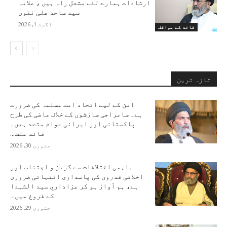
ارشادات ہمارے لئے مشعل راہ ہیں ، علامہ
سید ساجد علی نقوی
اگست 1, 2026
قائد کے مواقف
تازہ ترین
امن کے لیے اتحاد امت مسلمہ کی ضرورت
ہے۔ سامراجی سازشوں کے خلاف ماضی کی طرح
پاکستانی اور ایرانی عوام متحد ہیں۔
قائد ملت...
جنوری 30, 2026
باہمی اختلافات سے گریز و اجتناب اور
اخلاقی قدروں کی پاسداری انتہائی ضروری
ہے، ہم آواز ہو کر عزاداریِ سید الشہدا
کے فروغ میں...
جنوری 29, 2026