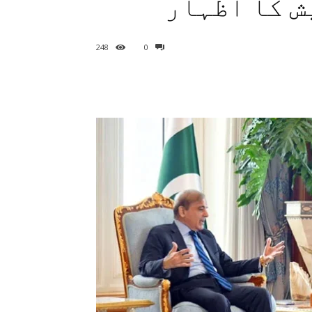
ش کا اظہار
248
0