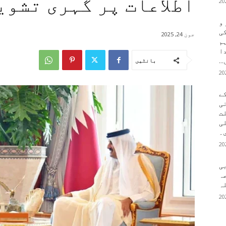
اطلاعات پر گہری تشوی
 و
کی
جون 24, 2025
م
دا
..
بانٹیں
ے
ی
لت
لی
۔
بی
ہ
ہ