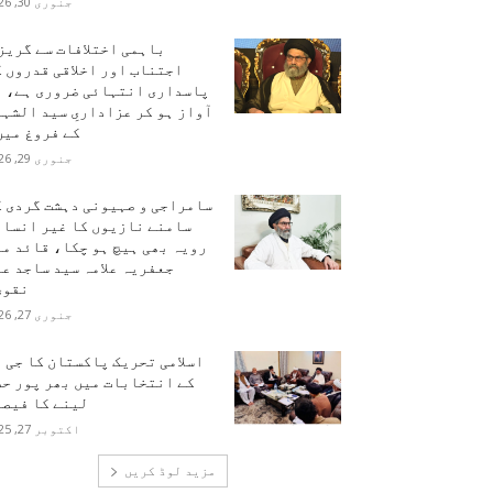
جنوری 30, 2026
باہمی اختلافات سے گریز
اجتناب اور اخلاقی قدروں 
پاسداری انتہائی ضروری ہے، ہ
آواز ہو کر عزاداریِ سید الشہ
کے فروغ میں.
جنوری 29, 2026
سامراجی و صہیونی دہشت گردی ک
سامنے نازیوں کا غیر انسان
رویہ بھی ہیچ ہو چکا، قائد م
جعفریہ علامہ سید ساجد ع
نقوی
جنوری 27, 2026
اسلامی تحریک پاکستان کا جی 
کے انتخابات میں بھر پور حص
لینے کا فیصل
اکتوبر 27, 2025
مزید لوڈ کریں