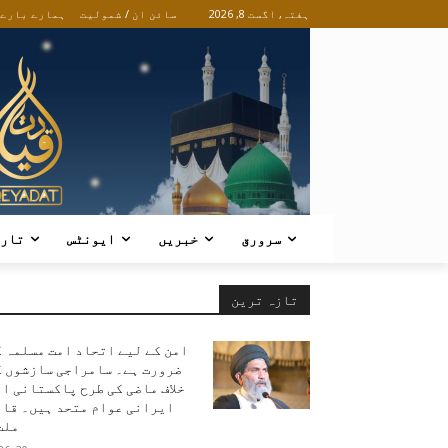
ہفتہ, اگست 8, 2026
سائن ان / شمولیت
ہمارے بارے
سرورق
خبریں
ایونٹس
تار
تازہ ترین
امن کے لیے اتحاد امت مسلمہ 
ضرورت ہے۔ سامراجی سازشوں ک
خلاف ماضی کی طرح پاکستانی ا
ایرانی عوام متحد ہیں۔ قائ
ملت.