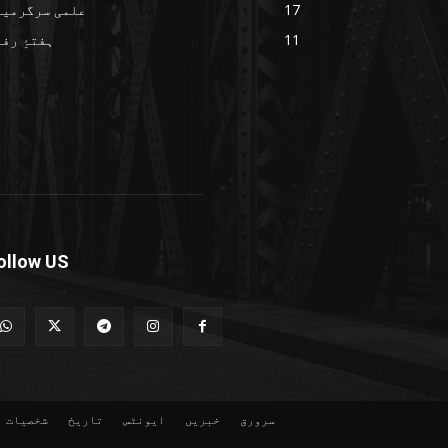
17
علمی سرگرمیا
11
ہفتۂِ رف
ollow US
سرورق
خبریں
ایونٹس
تاریخ
شخصیات