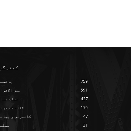
کیٹیگر
759
پاکستا
591
بین الاقوا
427
مسلم ممال
170
قائد کے مواق
47
کانفرنس و بیانا
31
تنظیم