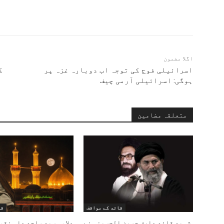
اگلا مضمون
اسرائیلی فوج کی توجہ اب دوبارہ غزہ پر
ک
ہوگی: اسرائیلی آرمی چیف
متعلقہ مضامین
قائد کے مواقف
قا
شہید قائد عارف حسین الحسینی نے
علامہ سید ساجد علی نقو