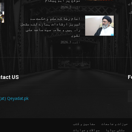
موقع پر اہم پیغام
ں
اگست 3, 2026
تہ
امام رضا کے علم و حکمت سے
لبریز ارشادات ہمارے لئے مشعل
راہ ہیں ، علامہ سید ساجد علی
نقوی
اگست 1, 2026
tact US
F
 (at) Qeyadat.pk
حوزات و جامعات
مضامین و کتب
ملٹی میڈیا
سوالات و جوابات