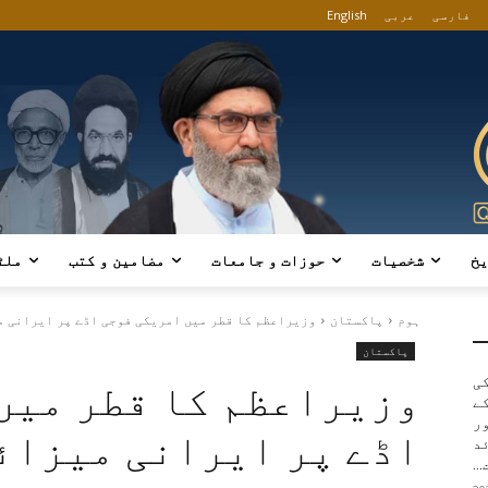
فارسی
عربی
English
یخ
شخصیات
حوزات و جامعات
مضامین و کتب
ملٹ
ہوم
پاکستان
وزیراعظم کا قطر میں امریکی فوجی اڈے پر ایرانی می
پاکستان
کی
وزیراعظم کا قطر میں
ے
ور
اڈے پر ایرانی میزائ
د
..