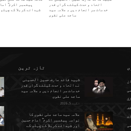
اتحاد و حدت کیلئے گراں قدر
پیغمبر اکرم ۖ اما
خدمات سر انجام دیں ، علامہ سید
شہدائے کربلا کے چہلم 
ساجد علی نقوی
ی
تازہ ترین
شہید قائد عارف حسین الحسینی
ن
نے اتحاد و حدت کیلئے گراں قدر
می
خدمات سر انجام دیں ، علامہ سید
ساجد علی نقوی
ک
اگست 5, 2026
ف
علامہ سید ساجد علی نقوی کا
ت
نواسہ پیغمبر اکرم ۖ امام حسین
ی
اور شہدائے کربلا کے چہلم کے