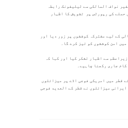
فیر نواف المالکی سے ٹیلیفونک رابطہ
 حملے کی رپورٹس پر تشویش کا اظہار
لی کے لیے مشترکہ کوششوں پر زور دیا اور
میں امن کوششوں کو تیز کرے گا۔
زیراعظم سے اظہار تشکر کیا اور کہا کہ
 کام جاری رکھنا چاہیے۔
ے قطر میں امریکی فوجی اڈے پر میزائلوں
 ایرانی میزائلوں نے قطر کے العدید فوجی