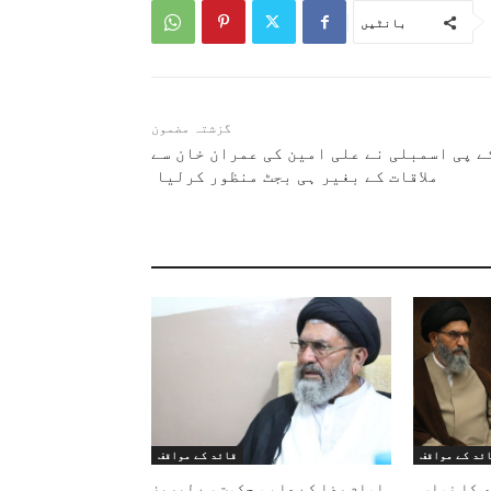
بانٹیں
گزشتہ مضمون
ے پی اسمبلی نے علی امین کی عمران خان سے
ملاقات کے بغیر ہی بجٹ منظور کرلیا
ئد کے مواقف
قائد کے مواقف
ی کا نواسہ
امام رضا کے علم و حکمت سے لبریز