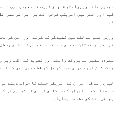
دوسری جانب وزیراعظم شہباز شریف نے سعودی عرب کے س
کیا اور قطر میں امریکی فوجی اڈے پر ایرانی میزائل
کیا۔
وزیراعظم نے خطے میں کشیدگی کم کرنے اور امن کی بحا
کہا کہ پاکستان سعودی عرب کے ساتھ مل کر مشرق وسطیٰ 
سعودی سفیر نے بروقت رابطے اور تشویش کے اظہارپر و
پاکستان اور سعودی عرب کو مل کر خطے میں امن کے لیے
خیال رہے کہ ایران نے امریکی حملے کا جواب دیتے ہوئ
سے حملہ کیا۔ ایران کے سرکاری ٹی وی نے تصدیق کی کہ
ہوائی اڈے کو نشانہ بنایا۔