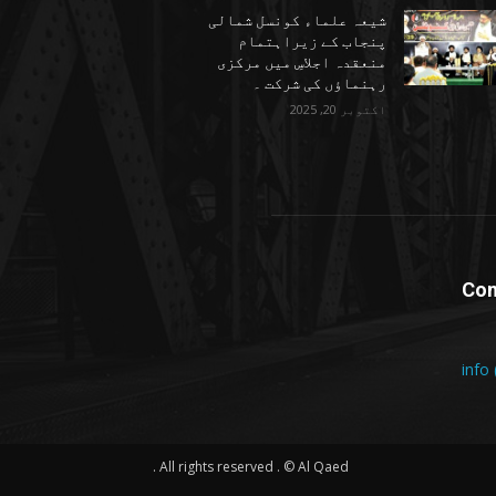
شیعہ علماء کونسل شمالی
پنجاب کے زیراہتمام
منعقدہ اجلاسِ میں مرکزی
رہنماؤں کی شرکت ۔
اکتوبر 20, 2025
Con
info
All rights reserved . © Al Qaed .