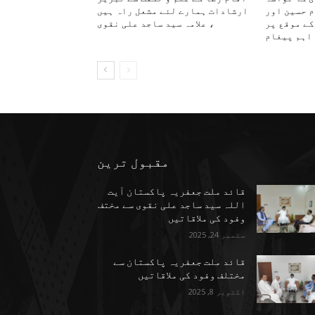
م حسین اور
ارشادات ہمارے لئے مشعل راہ ہیں
کے موقع پر
، علامہ سید ساجد علی نقوی
اہم پیغام
مقبول ترین
قائد ملت جعفریہ پاکستان آیت
اللہ سید ساجد علی نقوی سے مختف
وفود کی ملاقاتیں
ستمبر 24, 2025
قائد ملت جعفریہ پاکستان سے
مختلف وفود کی ملاقاتیں
اکتوبر 8, 2025