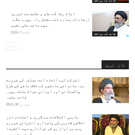
قائد کے مواقف
امام رضا کے علم و حکمت سے لبریز
ارشادات ہمارے لئے مشعل راہ ہیں ، علامہ
سید ساجد علی نقوی
اگست 1, 2026
قائد کے مواقف
تازہ ترین
امن کے لیے اتحاد امت مسلمہ کی ضرورت
ہے۔ سامراجی سازشوں کے خلاف ماضی کی طرح
پاکستانی اور ایرانی عوام متحد ہیں۔
قائد ملت...
جنوری 30, 2026
باہمی اختلافات سے گریز و اجتناب اور
اخلاقی قدروں کی پاسداری انتہائی ضروری
ہے، ہم آواز ہو کر عزاداریِ سید الشہدا
کے فروغ میں...