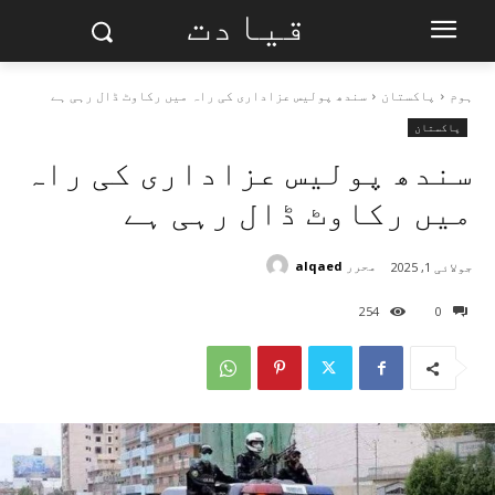
قیادت
ہوم
پاکستان
سندھ پولیس عزاداری کی راہ میں رکاوٹ ڈال رہی ہے
پاکستان
سندھ پولیس عزاداری کی راہ
میں رکاوٹ ڈال رہی ہے
محرر
alqaed
جولائی 1, 2025
254
0