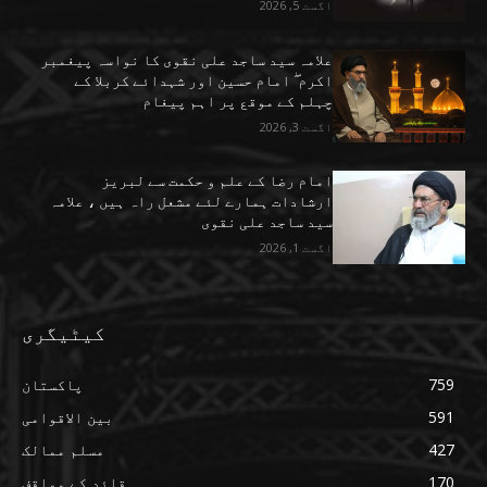
اگست 5, 2026
علامہ سید ساجد علی نقوی کا نواسہ پیغمبر
اکرم ۖ امام حسین اور شہدائے کربلا کے
چہلم کے موقع پر اہم پیغام
اگست 3, 2026
امام رضا کے علم و حکمت سے لبریز
ارشادات ہمارے لئے مشعل راہ ہیں ، علامہ
سید ساجد علی نقوی
اگست 1, 2026
کیٹیگری
759
پاکستان
591
بین الاقوامی
427
مسلم ممالک
170
قائد کے مواقف