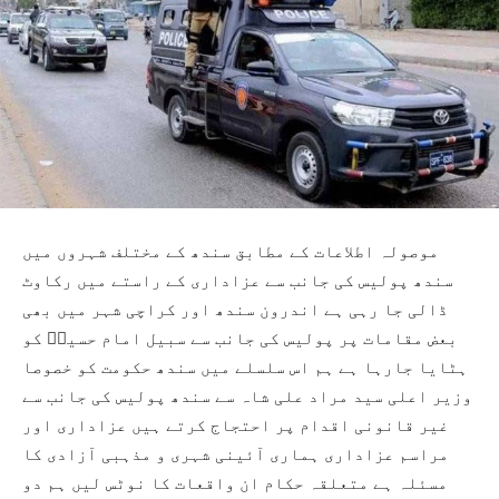
موصولہ اطلاعات کے مطابق سندھ کے مختلف شہروں میں
سندھ پولیس کی جانب سے عزاداری کے راستے میں رکاوٹ
ڈالی جا رہی ہے اندرون سندھ اور کراچی شہر میں بھی
بعض مقامات پر پولیس کی جانب سے سبیل امام حسینؑ کو
ہٹایا جارہا ہے ہم اس سلسلے میں سندھ حکومت کو خصوصا
وزیر اعلی سید مراد علی شاہ سے سندھ پولیس کی جانب سے
غیر قانونی اقدام پر احتجاج کرتے ہیں عزاداری اور
مراسم عزاداری ہماری آئینی شہری و مذہبی آزادی کا
مسئلہ ہے متعلقہ حکام ان واقعات کا نوٹس لیں ہم دو