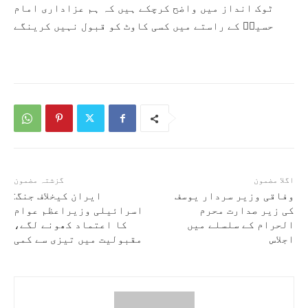
ٹوک انداز میں واضح کرچکے ہیں کہ ہم عزاداری امام
حسینؑ کے راستے میں کسی کاوٹ کو قبول نہیں کرینگے
اگلا مضمون
گزشتہ مضمون
وفاقی وزیر سردار یوسف
ایران کیخلاف جنگ:
کی زیر صدارت محرم
اسرائیلی وزیراعظم عوام
الحرام کے سلسلے میں
کا اعتماد کھونے لگے،
اجلاس
مقبولیت میں تیزی سے کمی