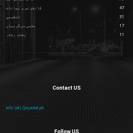
47
کانفرنس و بیانات
31
تنظیمی
17
علمی سرگرمیاں
11
ہفتۂِ رفتہ
Contact US
info (at) Qeyadat.pk
Follow US