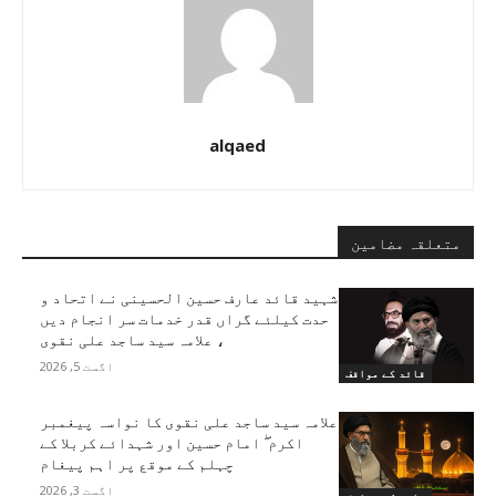
alqaed
متعلقہ مضامین
شہید قائد عارف حسین الحسینی نے اتحاد و
حدت کیلئے گراں قدر خدمات سر انجام دیں
، علامہ سید ساجد علی نقوی
اگست 5, 2026
قائد کے مواقف
علامہ سید ساجد علی نقوی کا نواسہ پیغمبر
اکرم ۖ امام حسین اور شہدائے کربلا کے
چہلم کے موقع پر اہم پیغام
اگست 3, 2026