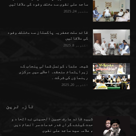
ساجد علی نقوی سے مختف وفود کی ملاقاتیں
ستمبر 24, 2025
قائد ملت جعفریہ پاکستان سے مختلف وفود
کی ملاقاتیں
اکتوبر 8, 2025
شیعہ علماء کونسل شمالی پنجاب کے
زیراہتمام منعقدہ اجلاسِ میں مرکزی
رہنماؤں کی شرکت ۔
اکتوبر 20, 2025
تازہ ترین
شہید قائد عارف حسین الحسینی نے اتحاد و
حدت کیلئے گراں قدر خدمات سر انجام دیں
، علامہ سید ساجد علی نقوی