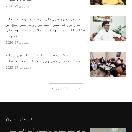
جنوری 29, 2026
سامراجی و صہیونی دہشت گردی کے سامنے
نازیوں کا غیر انسانی رویہ بھی ہیچ ہو
چکا، قائد ملت جعفریہ علامہ سید ساجد علی
نقوی۔
جنوری 27, 2026
اسلامی تحریک پاکستان کا جی بی کے
انتخابات میں بھر پور حصہ لینے کا فیصلہ
اکتوبر 27, 2025
مزید لوڈ کریں
مقبول ترین
قائد ملت جعفریہ پاکستان آیت اللہ سید