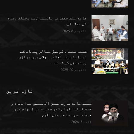
قائد ملت جعفریہ پاکستان سے مختلف وفود
کی ملاقاتیں
اکتوبر 8, 2025
شیعہ علماء کونسل شمالی پنجاب کے
زیراہتمام منعقدہ اجلاسِ میں مرکزی
رہنماؤں کی شرکت ۔
اکتوبر 20, 2025
تازہ ترین
شہید قائد عارف حسین الحسینی نے اتحاد و
حدت کیلئے گراں قدر خدمات سر انجام دیں
، علامہ سید ساجد علی نقوی
اگست 5, 2026