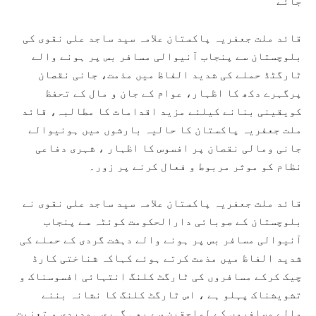
جائے
قائد ملت جعفریہ پاکستان علامہ سید ساجد علی نقوی کی
بلوچستان سے پنجاب آنیوالی مسافر بس پر ہونے والے
ٹارگٹڈ حملے کی شدید الفاظ میں مذمت، جانی نقصان
پرگہرے دکھ کا اظہار، عوام کے جان و مال کے تحفظ
کویقینی بنانے کیلئے مزید اقدامات کا مطالبہ، قائد
ملت جعفریہ پاکستان کا حالیہ بارشوں میں ہونیوالے
جانی ومالی نقصان پر افسوس کا اظہار ، شہری دفاعی
نظام کو موثر مربوط و فعال کرنے پر زور۔
قائد ملت جعفریہ پاکستان علامہ سید ساجد علی نقوی نے
بلوچستان کے صوبائی دارالحکومت کوئٹہ سے پنجاب
آنیوالی مسافر بس پر ہونے والے دہشت گردی کے حملے کی
شدید الفاظ میں مذمت کرتے ہوئے کہاکہ شناختی کارڈ
چیک کرکے مسافروں کی ٹارگٹ کلنگ انتہائی افسوسناک و
تشویشناک پہلو ہے ، اس ٹارگٹ کلنگ کا نشانہ بننے
والے مسافروں کے لواحقین سے بھی گہری ہمدردی و تعزیت