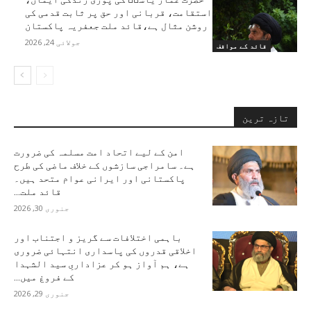
استقامت، قربانی اور حق پر ثابت قدمی کی
روشن مثال ہے،قائد ملت جعفریہ پاکستان
جولائی 24, 2026
قائد کے مواقف
تازہ ترین
امن کے لیے اتحاد امت مسلمہ کی ضرورت
ہے۔ سامراجی سازشوں کے خلاف ماضی کی طرح
پاکستانی اور ایرانی عوام متحد ہیں۔
قائد ملت...
جنوری 30, 2026
باہمی اختلافات سے گریز و اجتناب اور
اخلاقی قدروں کی پاسداری انتہائی ضروری
ہے، ہم آواز ہو کر عزاداریِ سید الشہدا
کے فروغ میں...
جنوری 29, 2026