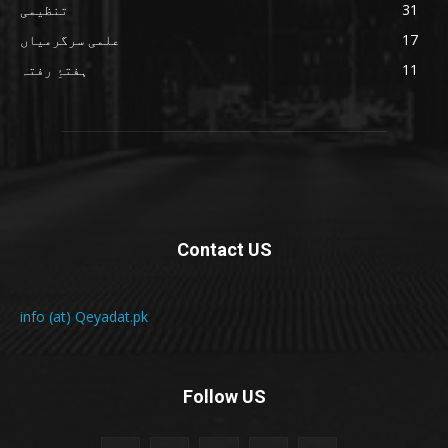
31
تنظیمی
17
علمی سرگرمیاں
11
ہفتۂِ رفتہ
Contact US
info (at) Qeyadat.pk
Follow US