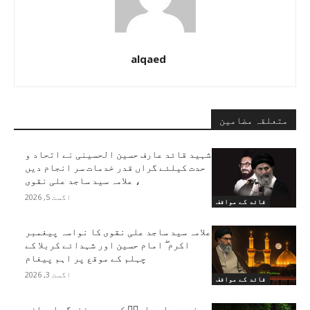
alqaed
متعلقہ مضامین
شہید قائد عارف حسین الحسینی نے اتحاد و
حدت کیلئے گراں قدر خدمات سر انجام دیں
، علامہ سید ساجد علی نقوی
اگست 5, 2026
قائد کے مواقف
علامہ سید ساجد علی نقوی کا نواسہ پیغمبر
اکرم ۖ امام حسین اور شہدائے کربلا کے
چہلم کے موقع پر اہم پیغام
اگست 3, 2026
قائد کے مواقف
حضرت عمار یاسرؑ کی پوری زندگی ایمان،