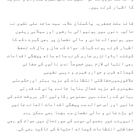
کا اظہار کرتے ہیں۔
قائد ملت جعفریہ پاکستان علامہ سید ساجد علی نقوی نے
حالیہ دنوں میں ہونیوالی بارشوں اور سیلابی ریلوں
میں ہونیوالے جانی و مالی نقصان پر بھی گہرے دکھ کا
اظہار کرتے ہوئے کہاکہ عوام کے جان و مال کے تحفظ
کیلئے ایڈوائزری جاری کرنے ساتھ ساتھ پیشگی اقدامات
بھی انتہائی لازم ہیں خصوصاً ندی نالوں کی صفائی
کیساتھ قرب و جوار، شہری و دیہی نشیبی
علاقوںمیںحفاظتی انتظامات کو مزید بہتر اورحکومتی
مشینری کو مزید فعال بنایا جائے، پانی کے قدرتی
بہائو کے راستے میں مصنوعی رکاوٹیں اگر بروقت ختم کی
جائیں اور اس حوالے سے پیشگی اقدامات اٹھائے جائیں
تو بڑے جانی و مالی نقصان سے بچنا بھی ممکن ہے،
انہوںنے غیر معمولی موسم کی صورتحال میں عوام کو بھی
حفاظتی انتظامات کیساتھ احتیاط کی تاکید بھی کی۔