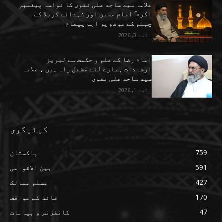
علامہ سید ساجد علی نقوی کا نواسہ پیغمبر
اکرم ۖ امام حسین اور شہدائے کربلا کے
چہلم کے موقع پر اہم پیغام
اگست 3, 2026
امام رضا کے علم و حکمت سے لبریز
ارشادات ہمارے لئے مشعل راہ ہیں ، علامہ
سید ساجد علی نقوی
اگست 1, 2026
کیٹیگری
759
پاکستان
591
بین الاقوامی
427
مسلم ممالک
170
قائد کے مواقف
47
کانفرنس و بیانات