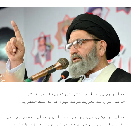
مسافر بس پر حملہ، انتہائی تشویشناک،متاثرہ
خاندانو ں سے تعزیت کرتے ہیں، قائد ملت جعفریہ
حالیہ بارشوں میں ہونیوالے جانی و مالی نقصان پر بھی
افسوس کا اظہار، شہری دفاعی نظام
مزید مضبوط بنایا