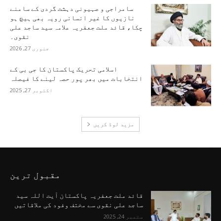
سامراجی و صہیونی دہشت گردی کے سامنے
نازیوں کا غیر انسانی رویہ بھی ہیچ ہو
چکا، قائد ملت جعفریہ علامہ سید ساجد علی
نقوی۔
جنوری 27, 2026
اسلامی تحریک پاکستان کا جی بی کے
انتخابات میں بھر پور حصہ لینے کا فیصلہ
اکتوبر 27, 2025
مزید لوڈ کریں
مقبول ترین
قائد ملت جعفریہ پاکستان آیت اللہ سید
ساجد علی نقوی سے مختف وفود کی ملاقاتیں
ستمبر 24, 2025