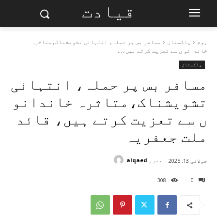
قیادت
ہوم
پاکستان
مسافر بس پر حملہ، انتہائی تشویشناک،متاثرہ
خاندانو ں سے تعزیت کرتے ہیں،...
پاکستان
مسافر بس پر حملہ، انتہائی
تشویشناک،متاثرہ خاندانو
ں سے تعزیت کرتے ہیں، قائد
ملت جعفریہ
محرر
alqaed
جولائی 13, 2025
308
0