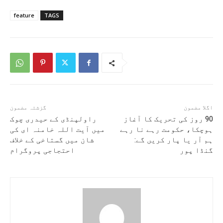
feature
TAGS
اگلا مضمون
گزشتہ مضمون
90 روز کی تحریک کا آغاز
راولپنڈی کے حیدری چوک
ہوچکا، حکومت رہے نا رہے
میں آیت اللہ خامنہ ای کی
ہم آر یا پار کریں گے:
شان میں گستاخی کے خلاف
گنڈا پور
احتجاجی پروگرام