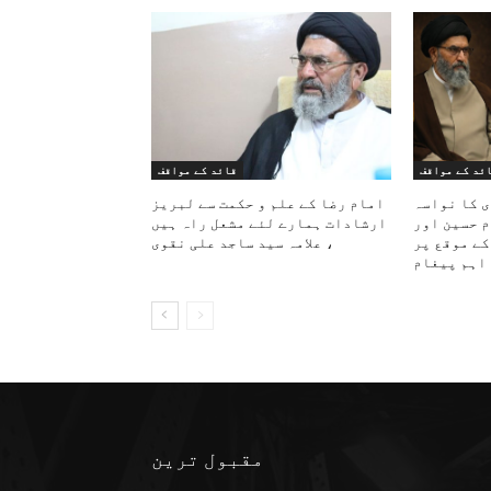
ئد کے مواقف
قائد کے مواقف
ی کا نواسہ
امام رضا کے علم و حکمت سے لبریز
م حسین اور
ارشادات ہمارے لئے مشعل راہ ہیں
کے موقع پر
، علامہ سید ساجد علی نقوی
اہم پیغام
مقبول ترین