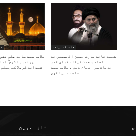
قائد کے مواقف
قا
شہید قائد عارف حسین الحسینی نے
علامہ سید ساجد علی نقو
اتحاد و حدت کیلئے گراں قدر
پیغمبر اکرم ۖ اما
خدمات سر انجام دیں ، علامہ سید
شہدائے کربلا کے چہلم 
ساجد علی نقوی
ی
تازہ ترین