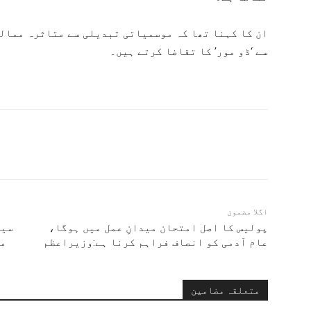
ان کا کہنا تھا کہ موسمیاتی تبدیلی سے متاثرہ ممال
سے ‘ڈو مور’ کا تقاضا کرتے ہیں۔
اگلا مضمون
پولیس کا اصل امتحان میدانِ عمل میں ہوگا،
سین
عام آدمی کو انصاف فراہم کرنا ہے:وزیراعظم
مش
متعلقہ مضامین