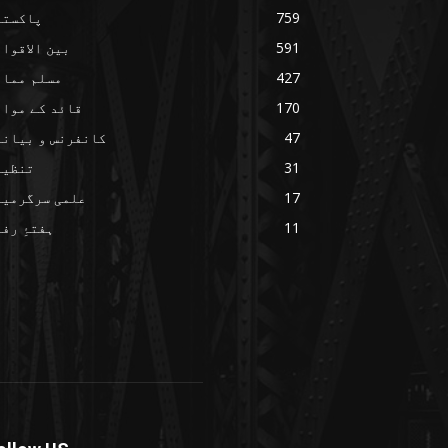
759
پاکستا
591
بین الاقوا
427
مسلم ممال
170
قائد کے مواق
47
کانفرنس و بیانا
31
تنظیم
17
علمی سرگرمیا
11
ہفتۂِ رف