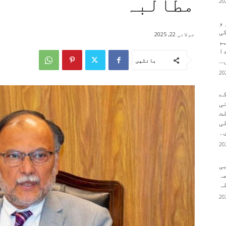
مطالبہ
 و
کی
جولائی 22, 2025
م
دا
..
بانٹیں
ے
ی
لت
لی
۔
بی
ہ
ہ