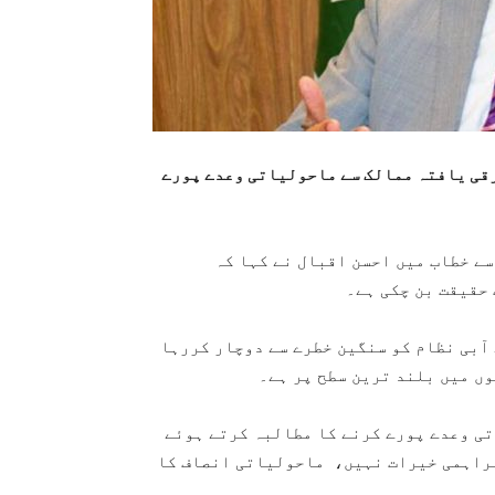
رقی یافتہ ممالک سے ماحولیاتی وعدے پورے
سے خطاب میں احسن اقبال نے کہا کہ
حقیقت بن چکی ہے۔
 آبی نظام کو سنگین خطرے سے دوچار کررہا
ی وعدے پورے کرنے کا مطالبہ کرتے ہوئے
1ارب ڈالر سالانہ کی فراہمی خیرات نہیں، ماحولیاتی انصاف کا