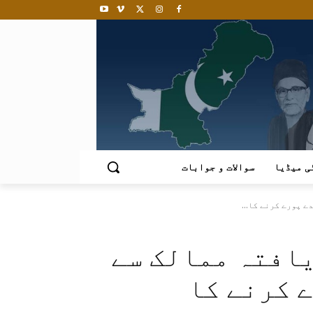
ی میڈیا
سوالات و جوابات
 پورے کرنے کا...
یافتہ ممالک سے
 کرنے کا