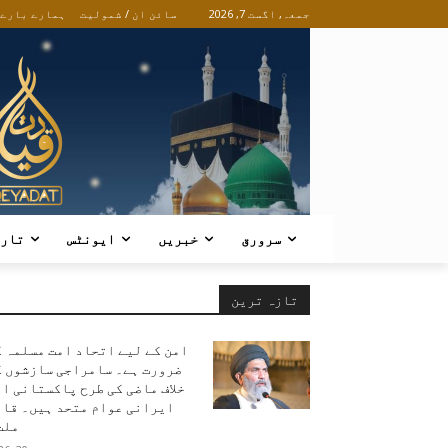
جمعہ, اگست 7, 2026
سائن ان / شمولیت
ہمارے بارے
سرورق
خبریں
ایونٹس
تار
تازہ ترین
امن کے لیے اتحاد امت مسلمہ 
ضرورت ہے۔ سامراجی سازشوں ک
خلاف ماضی کی طرح پاکستانی ا
ایرانی عوام متحد ہیں۔ قائ
ملت.