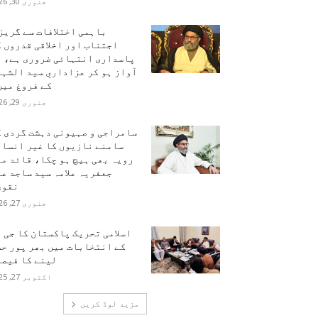
جنوری 30, 2026
باہمی اختلافات سے گریز
اجتناب اور اخلاقی قدروں 
پاسداری انتہائی ضروری ہے، ہ
آواز ہو کر عزاداریِ سید الشہ
کے فروغ میں.
جنوری 29, 2026
سامراجی و صہیونی دہشت گردی ک
سامنے نازیوں کا غیر انسان
رویہ بھی ہیچ ہو چکا، قائد م
جعفریہ علامہ سید ساجد ع
نقوی
جنوری 27, 2026
اسلامی تحریک پاکستان کا جی 
کے انتخابات میں بھر پور حص
لینے کا فیصل
اکتوبر 27, 2025
مزید لوڈ کریں