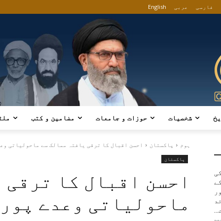
فارسی
عربی
English
یخ
شخصیات
حوزات و جامعات
مضامین و کتب
ملٹ
ہوم
پاکستان
احسن اقبال کا ترقی یافتہ ممالک سے ماحولیاتی وعدے
پاکستان
کی
احسن اقبال کا ترقی 
ے
ور
ماحولیاتی وعدے پورے
د
..