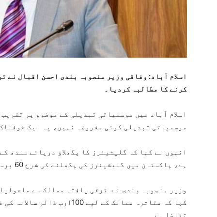
اسلام آباد: وفاقی وزیر منصوبہ بندی احسن اقبال نے ت
کرنے کا مطالبہ کردیا۔
اسلام آباد میں موسمیاتی تبدیلی کے موضوع پر تقریب 
موسمیاتی تبدیلی کوئی مفروضہ نہیں، یہ ایک خوفناک 
انہوں نے کہا کہ گلیشیئرز کا پگھلاؤ دریائے سندھ کے
ہے، پاکستان میں گلیشیئرز کی پگھلنے کی شرح 60 برسوں میں بلند ترین سطح پر ہے۔
وزیر منصوبہ بندی نے ترقی یافتہ ممالک سے ماحولیات
کہا کہ متاثرہ ممالک کے لیے 00
تقاضا ہے۔