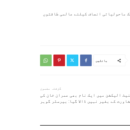
ک ماحولیاتی انصاف کیلئے عالمی طاقتوں
بانٹیں
گزشتہ مضمون
یٹ الیکشن میں ایک نام بھی عمران خان کی
اورت کے بغیر نہیں ڈالا گیا: بیرسٹر گوہر