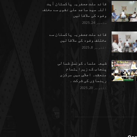
قائد ملت جعفریہ پاکستان آیت
اللہ سید ساجد علی نقوی سے مختف
وفود کی ملاقاتیں
ستمبر 24, 2025
قائد ملت جعفریہ پاکستان سے
مختلف وفود کی ملاقاتیں
اکتوبر 8, 2025
شیعہ علماء کونسل شمالی
پنجاب کے زیراہتمام
منعقدہ اجلاسِ میں مرکزی
رہنماؤں کی شرکت ۔
اکتوبر 20, 2025