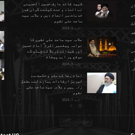
شہید قائد عارف حسین الحسینی
ن
نے اتحاد و حدت کیلئے گراں قدر
می
خدمات سر انجام دیں ، علامہ سید
ساجد علی نقوی
ک
اگست 5, 2026
ف
علامہ سید ساجد علی نقوی کا
ت
نواسہ پیغمبر اکرم ۖ امام حسین
ی
اور شہدائے کربلا کے چہلم کے
موقع پر اہم پیغام
ں
اگست 3, 2026
تہ
امام رضا کے علم و حکمت سے
لبریز ارشادات ہمارے لئے مشعل
راہ ہیں ، علامہ سید ساجد علی
نقوی
اگست 1, 2026