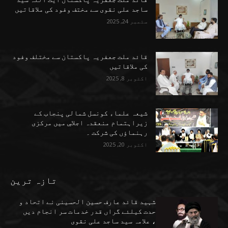
ساجد علی نقوی سے مختف وفود کی ملاقاتیں
ستمبر 24, 2025
قائد ملت جعفریہ پاکستان سے مختلف وفود
کی ملاقاتیں
اکتوبر 8, 2025
شیعہ علماء کونسل شمالی پنجاب کے
زیراہتمام منعقدہ اجلاسِ میں مرکزی
رہنماؤں کی شرکت ۔
اکتوبر 20, 2025
تازہ ترین
شہید قائد عارف حسین الحسینی نے اتحاد و
حدت کیلئے گراں قدر خدمات سر انجام دیں
، علامہ سید ساجد علی نقوی