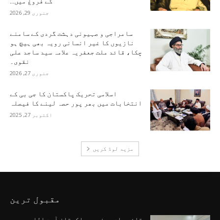
کے فروغ میں...
جنوری 29, 2026
سامراجی و صہیونی دہشت گردی کے سامنے
نازیوں کا غیر انسانی رویہ بھی ہیچ ہو
چکا، قائد ملت جعفریہ علامہ سید ساجد علی
نقوی۔
جنوری 27, 2026
اسلامی تحریک پاکستان کا جی بی کے
انتخابات میں بھر پور حصہ لینے کا فیصلہ
اکتوبر 27, 2025
مزید لوڈ کریں
مقبول ترین
قائد ملت جعفریہ پاکستان آیت اللہ سید