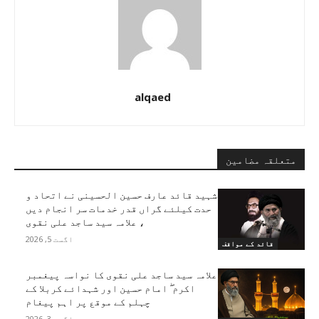
alqaed
متعلقہ مضامین
شہید قائد عارف حسین الحسینی نے اتحاد و
حدت کیلئے گراں قدر خدمات سر انجام دیں
، علامہ سید ساجد علی نقوی
اگست 5, 2026
قائد کے مواقف
علامہ سید ساجد علی نقوی کا نواسہ پیغمبر
اکرم ۖ امام حسین اور شہدائے کربلا کے
چہلم کے موقع پر اہم پیغام
اگست 3, 2026