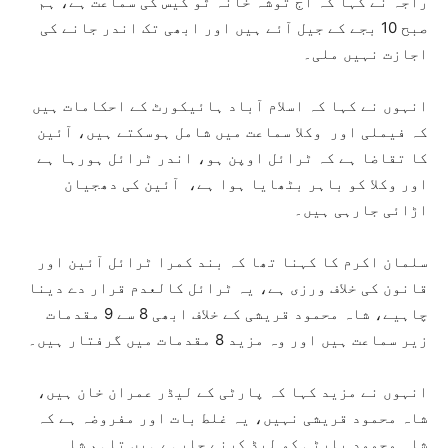
راجہ نے کہا کہ آج توشہ خانہ ٹو کیس کی سماعت ہے، ہم
صبح 10 بجے کے جیل آئے ہیں اور ابھی تک اندر جانے کی
اجازت نہیں ملی۔
انہوں نے کہا کہ اسلام آباد ہائیکورٹ کے احکامات ہیں
کہ فیملی اور وکلا سماعت میں شامل ہوسکتے ہیں، آئین
کا تقاضا ہے کہ ٹرائل اوپن ہو، اندر ٹرائل ہورہا ہے
اور وکلا کو باہر بٹھایا ہوا ہے، آئین کی دھجیان
اڑائی جارہی ہیں۔
سلمان اکرم کا کہنا تھا کہ بند کمرا ٹرائل آئین اور
قانون کی خلاف ورزی ہے، یہ ٹرائل کالعدم قرار دے دینا
چاہیے، شاہ محمود قریشی کے خلاف ابھی 8 سے 9 مقدمات
زیر سماعت ہیں اور وہ مزید 8 مقدمات میں گرفتار ہیں۔
انہوں نے مزید کہا کہ پارٹی کے لیڈر عمران خان ہیں،
شاہ محمود قریشی نہیں، یہ غلط بات اور مفروضہ ہے کہ
شاہ محمود پارٹی کو لیڈ کرنے جارہے ہیں تاہم شاہ