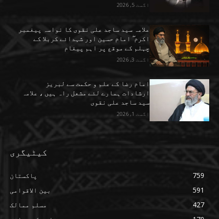
اگست 5, 2026
علامہ سید ساجد علی نقوی کا نواسہ پیغمبر
اکرم ۖ امام حسین اور شہدائے کربلا کے
چہلم کے موقع پر اہم پیغام
اگست 3, 2026
امام رضا کے علم و حکمت سے لبریز
ارشادات ہمارے لئے مشعل راہ ہیں ، علامہ
سید ساجد علی نقوی
اگست 1, 2026
کیٹیگری
759
پاکستان
591
بین الاقوامی
427
مسلم ممالک