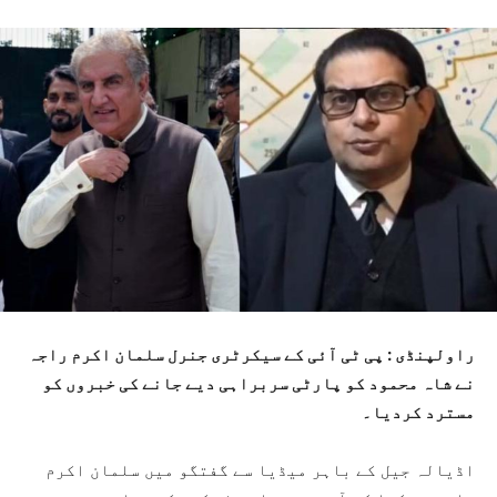
راولپنڈی : پی ٹی آئی کے سیکرٹری جنرل سلمان اکرم راجہ
نے شاہ محمود کو پارٹی سربراہی دیے جانے کی خبروں کو
مسترد کردیا۔
اڈیالہ جیل کے باہر میڈیا سے گفتگو میں سلمان اکرم