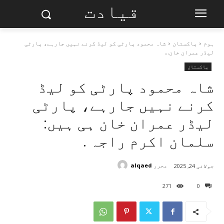
قیادت
ہوم
پاکستان
شاہ محمود پارٹی کو لیڈ کرنے نہیں جارہے، پارٹی
لیڈر عمران خان...
پاکستان
شاہ محمود پارٹی کو لیڈ
کرنے نہیں جارہے، پارٹی
لیڈر عمران خان ہی ہیں:
سلمان اکرم راجہ .
محرر
alqaed
جولائی 24, 2025
271
0