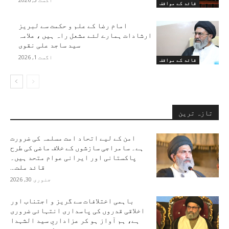
قائد کے مواقف
امام رضا کے علم و حکمت سے لبریز
ارشادات ہمارے لئے مشعل راہ ہیں ، علامہ
سید ساجد علی نقوی
اگست 1, 2026
قائد کے مواقف
تازہ ترین
امن کے لیے اتحاد امت مسلمہ کی ضرورت
ہے۔ سامراجی سازشوں کے خلاف ماضی کی طرح
پاکستانی اور ایرانی عوام متحد ہیں۔
قائد ملت...
جنوری 30, 2026
باہمی اختلافات سے گریز و اجتناب اور
اخلاقی قدروں کی پاسداری انتہائی ضروری
ہے، ہم آواز ہو کر عزاداریِ سید الشہدا