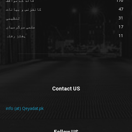
170
قائد کے مواقف
47
کانفرنس و بیانات
31
تنظیمی
17
علمی سرگرمیاں
11
ہفتۂِ رفتہ
Contact US
info (at) Qeyadat.pk
Follow US