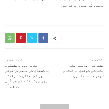
محمود کا عہدہ قائم ہے۔
اگلا مضمون
گزشتہ مضمون
مشترکہ اعلامیہ ملی
مٹھی بھر دہشتگرد
یکجہتی کونسل پاکستان
پاکستان کی مجموعی ترقی
قومی مجلس مشاورت .
اور خوشحالی کا راستہ
نہیں روک سکتے: ڈی جی آئی
ایس پی آر