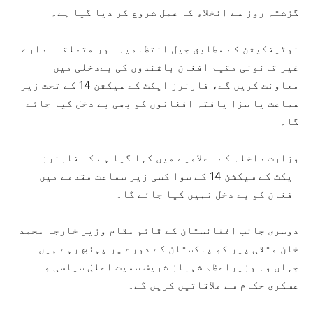
گزشتہ روز سے انخلاء کا عمل شروع کر دیا گیا ہے۔
نوٹیفکیشن کے مطابق جیل انتظامیہ اور متعلقہ ادارے
غیر قانونی مقیم افغان باشندوں کی بےدخلی میں
معاونت کریں گے، فارنرز ایکٹ کے سیکشن 14 کے تحت زیر
سماعت یا سزا یافتہ افغانوں کو بھی بے دخل کیا جائے
گا۔
وزارت داخلہ کے اعلامیے میں کہا گیا ہے کہ فارنرز
ایکٹ کے سیکشن 14 کے سوا کسی زیر سماعت مقدمے میں
افغان کو بے دخل نہیں کیا جائے گا۔
دوسری جانب افغانستان کے قائم مقام وزیر خارجہ محمد
خان متقی پیر کو پاکستان کے دورے پر پہنچ رہے ہیں
جہاں وہ وزیراعظم شہباز شریف سمیت اعلیٰ سیاسی و
عسکری حکام سے ملاقاتیں کریں گے۔