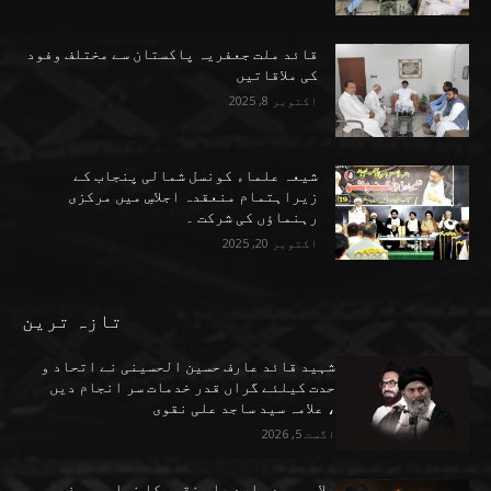
قائد ملت جعفریہ پاکستان سے مختلف وفود
کی ملاقاتیں
اکتوبر 8, 2025
شیعہ علماء کونسل شمالی پنجاب کے
زیراہتمام منعقدہ اجلاسِ میں مرکزی
رہنماؤں کی شرکت ۔
اکتوبر 20, 2025
تازہ ترین
شہید قائد عارف حسین الحسینی نے اتحاد و
حدت کیلئے گراں قدر خدمات سر انجام دیں
، علامہ سید ساجد علی نقوی
اگست 5, 2026
علامہ سید ساجد علی نقوی کا نواسہ پیغمبر