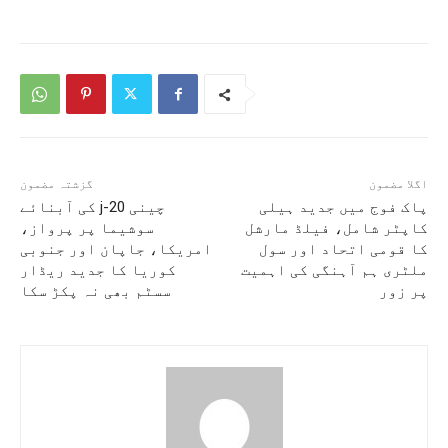
اگلا مضمون
گزشتہ مضمون
پاک فوج میں جدید ہیلی
چینی j-20 کی آبنائے
کاپٹر شامل، فیلڈ مارشل
سوشیما پر پرواز،
کا قومی اتحاد اور سول
امریکا، جاپان اور جنوبی
ملٹری ہم آہنگی کی اہمیت
کوریا کا جدید ریڈار
پر زور
سسٹم بھی نہ پکڑ سکا