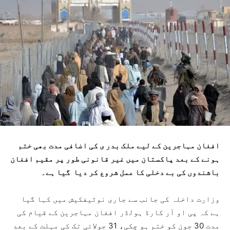
افغان مہاجرین کے لیے ملک بدر ی کی اضافی مدت بھی ختم
ہونے کے بعد پاکستان میں غیر قانونی طور پر مقیم افغان
باشندوں کی بے دخلی کا عمل شروع کر دیا گیا ہے۔
وزارت داخلہ کی جانب سے جاری نوٹیفکیش میں کہا گیا
ہے کہ پی او آر کارڈ ہولڈر افغان مہاجرین کے قیام کی
مدت 30 جون کو ختم ہو چکی، 31 جولائی تک کی مہلت کے بعد