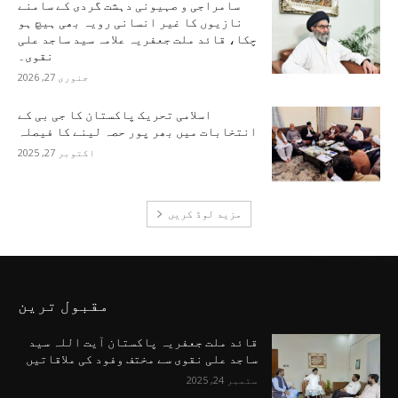
سامراجی و صہیونی دہشت گردی کے سامنے
نازیوں کا غیر انسانی رویہ بھی ہیچ ہو
چکا، قائد ملت جعفریہ علامہ سید ساجد علی
نقوی۔
جنوری 27, 2026
اسلامی تحریک پاکستان کا جی بی کے
انتخابات میں بھر پور حصہ لینے کا فیصلہ
اکتوبر 27, 2025
مزید لوڈ کریں
مقبول ترین
قائد ملت جعفریہ پاکستان آیت اللہ سید
ساجد علی نقوی سے مختف وفود کی ملاقاتیں
ستمبر 24, 2025