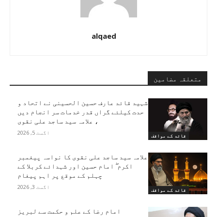
alqaed
متعلقہ مضامین
شہید قائد عارف حسین الحسینی نے اتحاد و
حدت کیلئے گراں قدر خدمات سر انجام دیں
، علامہ سید ساجد علی نقوی
اگست 5, 2026
قائد کے مواقف
علامہ سید ساجد علی نقوی کا نواسہ پیغمبر
اکرم ۖ امام حسین اور شہدائے کربلا کے
چہلم کے موقع پر اہم پیغام
اگست 3, 2026
قائد کے مواقف
امام رضا کے علم و حکمت سے لبریز