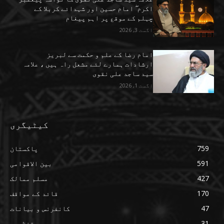
اکرم ۖ امام حسین اور شہدائے کربلا کے
چہلم کے موقع پر اہم پیغام
اگست 3, 2026
امام رضا کے علم و حکمت سے لبریز
ارشادات ہمارے لئے مشعل راہ ہیں ، علامہ
سید ساجد علی نقوی
اگست 1, 2026
کیٹیگری
759
پاکستان
591
بین الاقوامی
427
مسلم ممالک
170
قائد کے مواقف
47
کانفرنس و بیانات
31
تنظیمی