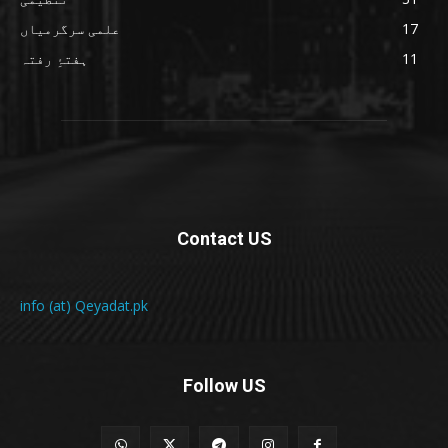
17
علمی سرگرمیاں
11
ہفتۂِ رفتہ
Contact US
info (at) Qeyadat.pk
Follow US