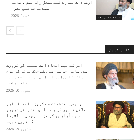
ارشادات ہمارے لئے مشعل راہ ہیں ، علامہ
سید ساجد علی نقوی
اگست 1, 2026
قائد کے مواقف
تازہ ترین
امن کے لیے اتحاد امت مسلمہ کی ضرورت
ہے۔ سامراجی سازشوں کے خلاف ماضی کی طرح
پاکستانی اور ایرانی عوام متحد ہیں۔
قائد ملت...
جنوری 30, 2026
باہمی اختلافات سے گریز و اجتناب اور
اخلاقی قدروں کی پاسداری انتہائی ضروری
ہے، ہم آواز ہو کر عزاداریِ سید الشہدا
کے فروغ میں...
جنوری 29, 2026