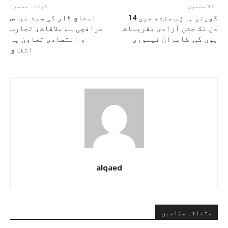
اگلا مضمون
گزشتہ مضمون
گورنر ہاؤس سندھ میں 14
اسحاق ڈار کی سید عباس
دن تک جشن آزادی تقریبات
عراقچی سے ملاقات، تجارت
ہوں گی: کامران ٹیسوری
و اقتصادی تعاون پر
اتفاق
alqaed
متعلقہ مضامین