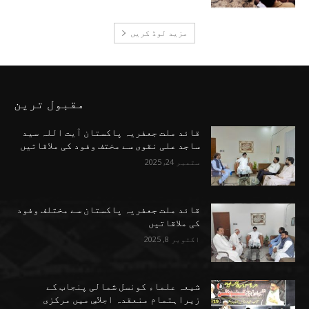
مزید لوڈ کریں
مقبول ترین
قائد ملت جعفریہ پاکستان آیت اللہ سید
ساجد علی نقوی سے مختف وفود کی ملاقاتیں
ستمبر 24, 2025
قائد ملت جعفریہ پاکستان سے مختلف وفود
کی ملاقاتیں
اکتوبر 8, 2025
شیعہ علماء کونسل شمالی پنجاب کے
زیراہتمام منعقدہ اجلاسِ میں مرکزی