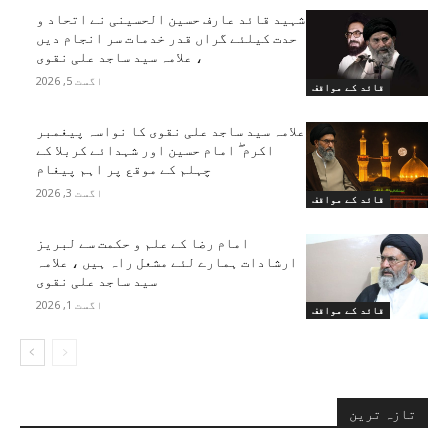
شہید قائد عارف حسین الحسینی نے اتحاد و
حدت کیلئے گراں قدر خدمات سر انجام دیں
، علامہ سید ساجد علی نقوی
اگست 5, 2026
قائد کے مواقف
علامہ سید ساجد علی نقوی کا نواسہ پیغمبر
اکرم ۖ امام حسین اور شہدائے کربلا کے
چہلم کے موقع پر اہم پیغام
اگست 3, 2026
قائد کے مواقف
امام رضا کے علم و حکمت سے لبریز
ارشادات ہمارے لئے مشعل راہ ہیں ، علامہ
سید ساجد علی نقوی
اگست 1, 2026
قائد کے مواقف
تازہ ترین