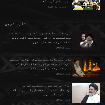
رہنماؤں کی شرکت ۔
اکتوبر 20, 2025
تازہ ترین
شہید قائد عارف حسین الحسینی نے اتحاد و
حدت کیلئے گراں قدر خدمات سر انجام دیں
، علامہ سید ساجد علی نقوی
اگست 5, 2026
علامہ سید ساجد علی نقوی کا نواسہ پیغمبر
اکرم ۖ امام حسین اور شہدائے کربلا کے
چہلم کے موقع پر اہم پیغام
اگست 3, 2026
امام رضا کے علم و حکمت سے لبریز
ارشادات ہمارے لئے مشعل راہ ہیں ، علامہ
سید ساجد علی نقوی
اگست 1, 2026