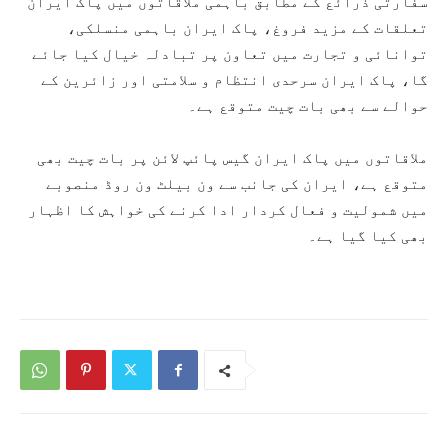
سفارتی ذرائع کے مطابق باہمی ملاقاتوں میں پاک ایران
تعلقات کے مزید فروغ، پاک ایران باہمی منسلکی،
توانائی و تجارت میں تعاون پر تبادلہ خیال کیا جائے
گا، پاک ایران سرحدی انتظام و سلامتی اور زائرین کے
حوالے سے بھی بات چیت متوقع ہے۔
ملاقاتوں میں پاک ایران گیس پائپ لائن پر بات چیت بھی
متوقع ہے، ایران کی جانب سے ون بیلٹ ون روڈ منصوبے
میں شمولیت و فعال کردار ادا کرنے کی خواہش کا اظہار
بھی کیا گیا ہے۔