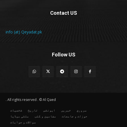
Contact US
info (at) Qeyadat.pk
Follow US
All rights reserved . © Al Qaed .
سرورق
خبریں
ایونٹس
تاریخ
شخصیات
حوزات و جامعات
مضامین و کتب
ملٹی میڈیا
سوالات و جوابات