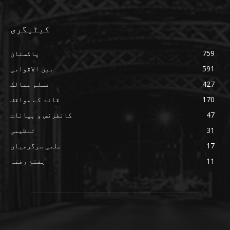
کیٹیگری
759
پاکستان
591
بین الاقوامی
427
مسلم ممالک
170
قائد کے مواقف
47
کانفرنس و بیانات
31
تنظیمی
17
علمی سرگرمیاں
11
ہفتۂِ رفتہ