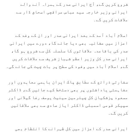
شروع کریں گے، آج ایرانی صدر کے ہمراہ آنے والے
ایرانی وزیر خارجہ سید عباس عراقچی اسحاق ڈار سے
ملاقات کریں گے۔
اسلام آباد آمد کے بعد ایرانی صدر اور ان کے وفد کے
اعزاز میں عشائیہ بھی دیا جائے گا، دورے میں ایرانی
صدر کی باقاعدہ ملاقاتوں کا سلسلہ کل سے شروع ہو گا،
ایرانی صدر کل وزیر اعظم شہباز شریف سے ملاقات کریں
گے، اسلام آباد میں وفود کی سطح پر بات چیت کی جائے گی۔
سفارتی ذرائع کے مطابق پاک ایران باہمی معاہدوں اور
مفاہمتی یاداشتوں پر بھی دستخط کیے جائیں گے، ڈاکٹر
مسعود پزشکیان کل چیئرمین سینیٹ یوسف رضا گیلانی اور
سپیکر قومی اسمبلی ڈاکٹر ایاز صادق سے بھی ملاقاتیں
کریں گے۔
ایرانی صدر کے اعزاز میں کل ظہرانے کا انتظام بھی