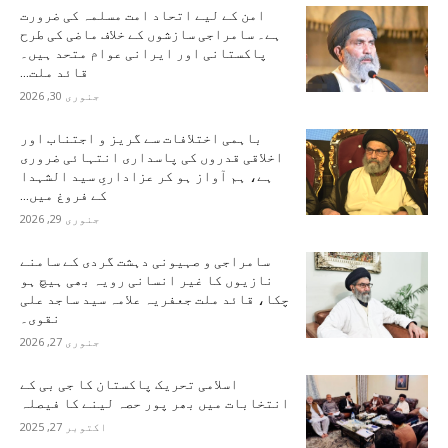
امن کے لیے اتحاد امت مسلمہ کی ضرورت
ہے۔ سامراجی سازشوں کے خلاف ماضی کی طرح
پاکستانی اور ایرانی عوام متحد ہیں۔
قائد ملت...
جنوری 30, 2026
باہمی اختلافات سے گریز و اجتناب اور
اخلاقی قدروں کی پاسداری انتہائی ضروری
ہے، ہم آواز ہو کر عزاداریِ سید الشہدا
کے فروغ میں...
جنوری 29, 2026
سامراجی و صہیونی دہشت گردی کے سامنے
نازیوں کا غیر انسانی رویہ بھی ہیچ ہو
چکا، قائد ملت جعفریہ علامہ سید ساجد علی
نقوی۔
جنوری 27, 2026
اسلامی تحریک پاکستان کا جی بی کے
انتخابات میں بھر پور حصہ لینے کا فیصلہ
اکتوبر 27, 2025