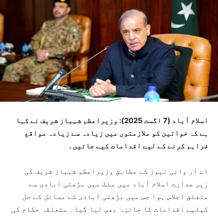
اسلام آباد (7 اگست 2025): وزیراعظم شہباز شریف نے کہا
ہے کہ خواتین کو ملازمتوں میں زیادہ سے زیادہ مواقع
فراہم کرنے کے لیے اقدامات کیے جائیں۔
اے آر وائی نیوز کے مطابق وزیراعظم شہباز شریف کی
زیر صدارت اسلام آباد میں ملک میں بڑھتی آبادی سے
متعلق اجلاس ہوا جس میں بڑھتی آبادی کے مسائل کے حل
کیلیے اقدامات کا جائزہ بھی لیا گیا۔ متعلقہ حکام کی