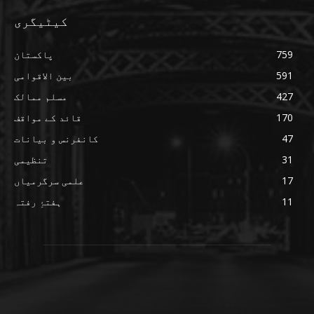
کیٹیگری
759
پاکستان
591
بین الاقوامی
427
مسلم ممالک
170
قائد کے مواقف
47
کانفرنس و بیانات
31
تنظیمی
17
علمی سرگرمیاں
11
ہفتۂِ رفتہ