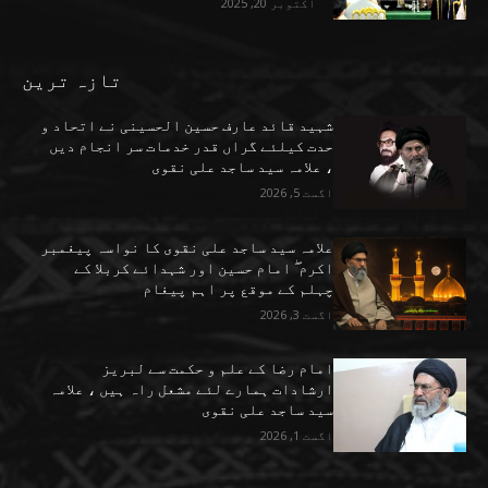
اکتوبر 20, 2025
تازہ ترین
شہید قائد عارف حسین الحسینی نے اتحاد و
حدت کیلئے گراں قدر خدمات سر انجام دیں
، علامہ سید ساجد علی نقوی
اگست 5, 2026
علامہ سید ساجد علی نقوی کا نواسہ پیغمبر
اکرم ۖ امام حسین اور شہدائے کربلا کے
چہلم کے موقع پر اہم پیغام
اگست 3, 2026
امام رضا کے علم و حکمت سے لبریز
ارشادات ہمارے لئے مشعل راہ ہیں ، علامہ
سید ساجد علی نقوی
اگست 1, 2026