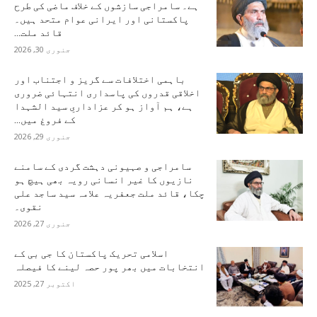
ہے۔ سامراجی سازشوں کے خلاف ماضی کی طرح
پاکستانی اور ایرانی عوام متحد ہیں۔
قائد ملت...
جنوری 30, 2026
باہمی اختلافات سے گریز و اجتناب اور
اخلاقی قدروں کی پاسداری انتہائی ضروری
ہے، ہم آواز ہو کر عزاداریِ سید الشہدا
کے فروغ میں...
جنوری 29, 2026
سامراجی و صہیونی دہشت گردی کے سامنے
نازیوں کا غیر انسانی رویہ بھی ہیچ ہو
چکا، قائد ملت جعفریہ علامہ سید ساجد علی
نقوی۔
جنوری 27, 2026
اسلامی تحریک پاکستان کا جی بی کے
انتخابات میں بھر پور حصہ لینے کا فیصلہ
اکتوبر 27, 2025