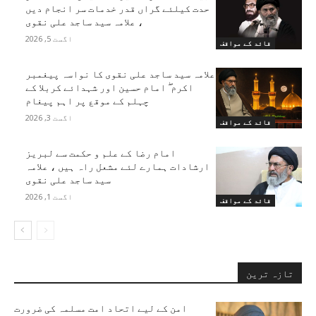
حدت کیلئے گراں قدر خدمات سر انجام دیں
، علامہ سید ساجد علی نقوی
اگست 5, 2026
قائد کے مواقف
علامہ سید ساجد علی نقوی کا نواسہ پیغمبر
اکرم ۖ امام حسین اور شہدائے کربلا کے
چہلم کے موقع پر اہم پیغام
اگست 3, 2026
قائد کے مواقف
امام رضا کے علم و حکمت سے لبریز
ارشادات ہمارے لئے مشعل راہ ہیں ، علامہ
سید ساجد علی نقوی
اگست 1, 2026
قائد کے مواقف
تازہ ترین
امن کے لیے اتحاد امت مسلمہ کی ضرورت