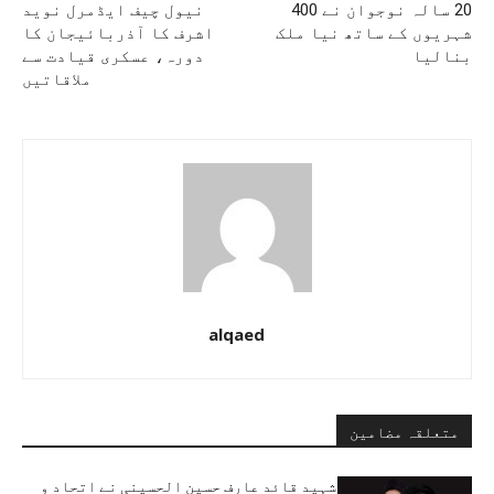
20 سالہ نوجوان نے 400
نیول چیف ایڈمرل نوید
شہریوں کے ساتھ نیا ملک
اشرف کا آذربائیجان کا
بنالیا
دورہ، عسکری قیادت سے
ملاقاتیں
alqaed
متعلقہ مضامین
شہید قائد عارف حسین الحسینی نے اتحاد و