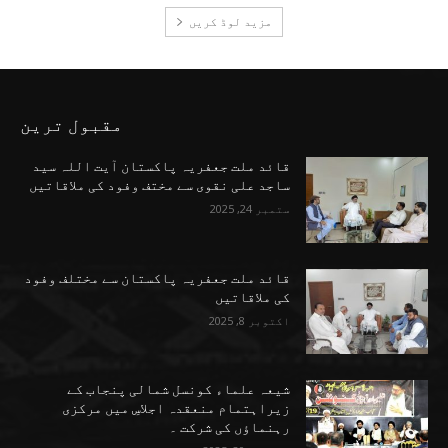
مزید لوڈ کریں
مقبول ترین
قائد ملت جعفریہ پاکستان آیت اللہ سید
ساجد علی نقوی سے مختف وفود کی ملاقاتیں
ستمبر 24, 2025
قائد ملت جعفریہ پاکستان سے مختلف وفود
کی ملاقاتیں
اکتوبر 8, 2025
شیعہ علماء کونسل شمالی پنجاب کے
زیراہتمام منعقدہ اجلاسِ میں مرکزی
رہنماؤں کی شرکت ۔